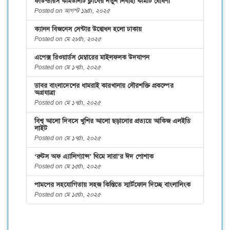
ফাউন্ডারস কমিউনিটি ক্লাবের নতুন নির্বাহী কমিটি ঘোষণা
Posted on আগস্ট ১৯th, ২০২৫
ক্যানন বিজনেস সেন্টার উদ্বোধন হলো ঢাকায়
Posted on মে ২৮th, ২০২৫
এপেক্স রিওয়ার্ডস মেম্বারের মাইলফলক উদযাপন
Posted on মে ১৭th, ২০২৫
ডাবর বাংলাদেশের ধামরাই কারখানায় সৌরশক্তি প্রকল্পের
অগ্রযাত্রা
Posted on মে ১৭th, ২০২৫
বিশ্ব আলো দিবসে খুশির আলো ছড়ানোর প্রত্যয়ে আকিজ এলইডি
লাইট
Posted on মে ১৭th, ২০২৫
‘রুটস অফ এ্যালিগ্যান্স’ থিমে সারা’র ঈদ পোশাক
Posted on মে ১৫th, ২০২৫
পামপের সহযোগিতায় সহজ কিস্তিতে স্মার্টফোন দিচ্ছে বাংলালিংক
Posted on মে ১৫th, ২০২৫