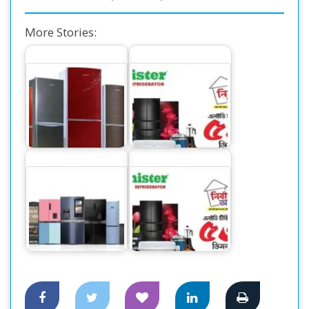
More Stories:
মিনিস্টারে চলছে
‘নির্বাচনি অফার’, টিভি-
দেশি ফ্রিজে স্বপ্নপূরণ
ফ্রিজে ৫৩%…
এআইওটি বেজড সর্বোচ্চ
কনভার্টিবল ও ভিন্ন
মিনিস্টার নিয়ে এলো
ভিন্ন…
‘নির্বাচনী অফার’