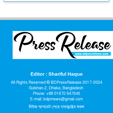
Editor : Shariful Haque
All Rights Reserved © BDPressRelease 2017-2024
Gulshan-2, Dhaka, Bangladesh.
Phone: +88 01670 947645
E-mail: bdprnews@gmail.com
নিউজ আপডেট পেতে সাবস্ক্রাইব করুন