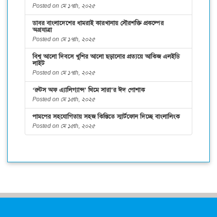
Posted on মে ১৭th, ২০২৫
ডাবর বাংলাদেশের ধামরাই কারখানায় সৌরশক্তি প্রকল্পের
অগ্রযাত্রা
Posted on মে ১৭th, ২০২৫
বিশ্ব আলো দিবসে খুশির আলো ছড়ানোর প্রত্যয়ে আকিজ এলইডি
লাইট
Posted on মে ১৭th, ২০২৫
‘রুটস অফ এ্যালিগ্যান্স’ থিমে সারা’র ঈদ পোশাক
Posted on মে ১৫th, ২০২৫
পামপের সহযোগিতায় সহজ কিস্তিতে স্মার্টফোন দিচ্ছে বাংলালিংক
Posted on মে ১৫th, ২০২৫