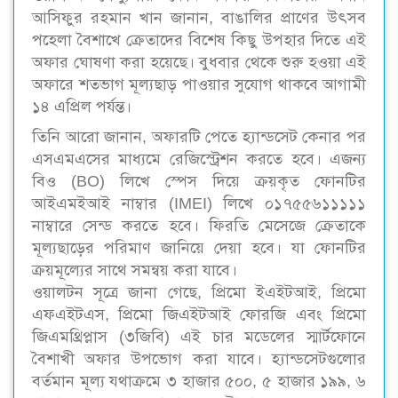
আসিফুর রহমান খান জানান, বাঙালির প্রাণের উৎসব
পহেলা বৈশাখে ক্রেতাদের বিশেষ কিছু উপহার দিতে এই
অফার ঘোষণা করা হয়েছে। বুধবার থেকে শুরু হওয়া এই
অফারে শতভাগ মূল্যছাড় পাওয়ার সুযোগ থাকবে আগামী
১৪ এপ্রিল পর্যন্ত।
তিনি আরো জানান, অফারটি পেতে হ্যান্ডসেট কেনার পর
এসএমএসের মাধ্যমে রেজিস্ট্রেশন করতে হবে। এজন্য
বিও (BO) লিখে স্পেস দিয়ে ক্রয়কৃত ফোনটির
আইএমইআই নাম্বার (IMEI) লিখে ০১৭৫৫৬১১১১১
নাম্বারে সেন্ড করতে হবে। ফিরতি মেসেজে ক্রেতাকে
মূল্যছাড়ের পরিমাণ জানিয়ে দেয়া হবে। যা ফোনটির
ক্রয়মূল্যের সাথে সমন্বয় করা যাবে।
ওয়ালটন সূত্রে জানা গেছে, প্রিমো ইএইটআই, প্রিমো
এফএইটএস, প্রিমো জিএইটআই ফোরজি এবং প্রিমো
জিএমথ্রিপ্লাস (৩জিবি) এই চার মডেলের স্মার্টফোনে
বৈশাখী অফার উপভোগ করা যাবে। হ্যান্ডসেটগুলোর
বর্তমান মূল্য যথাক্রমে ৩ হাজার ৫০০, ৫ হাজার ১৯৯, ৬