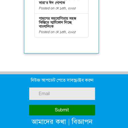
সারা’র ঈদ পোশাক
Posted on মে ১৫th, ২০২৫
পামপের সহযোগিতায় সহজ
কিস্তিতে স্মার্টফোন দিচ্ছে
বাংলালিংক
Posted on মে ১৫th, ২০২৫
নিউজ আপডেট পেতে সাবস্ক্রাইব করুন
|
আমাদের কথা
বিজ্ঞাপন