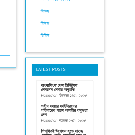
নিউজ
ভিউজ
রিভিউ
LATEST POSTS
বাংলালিংক পেল ডিজিটাল
লেনদেন সেবার অনুমতি
Posted on ডিসেম্বর ১৯th, ২০২৫
শহীদ ফায়ার ফাইটারদের
পরিবারের পাশে আনভীর বসুন্ধরা
গ্রুপ
Posted on নভেম্বর ২৭th, ২০২৫
শিগগিরই উদ্বোধন হতে যাচ্ছে