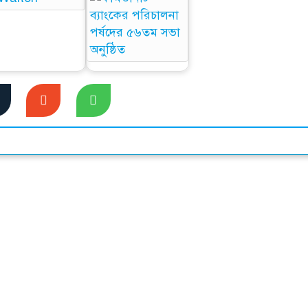
য়ালটনের আকর্ষণীয়
কমিউনিটি ব্যাংকের
ডিভিডেন্ড ঘোষণা :
পরিচালনা পর্ষদের
সুদৃঢ়…
৫৬তম সভা অনুষ্ঠিত