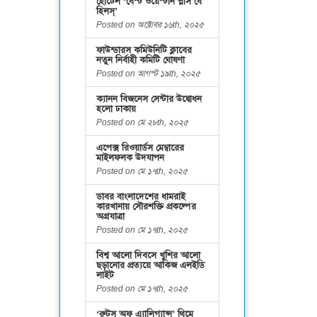
হোটেল ‘বেস্ট ওয়েস্টার্ন প্লাস বে
হিলস্’
Posted on অক্টোবর ১৬th, ২০২৫
ফাউন্ডারস কমিউনিটি ক্লাবের
নতুন নির্বাহী কমিটি ঘোষণা
Posted on আগস্ট ১৯th, ২০২৫
ক্যানন বিজনেস সেন্টার উদ্বোধন
হলো ঢাকায়
Posted on মে ২৮th, ২০২৫
এপেক্স রিওয়ার্ডস মেম্বারের
মাইলফলক উদযাপন
Posted on মে ১৭th, ২০২৫
ডাবর বাংলাদেশের ধামরাই
কারখানায় সৌরশক্তি প্রকল্পের
অগ্রযাত্রা
Posted on মে ১৭th, ২০২৫
বিশ্ব আলো দিবসে খুশির আলো
ছড়ানোর প্রত্যয়ে আকিজ এলইডি
লাইট
Posted on মে ১৭th, ২০২৫
‘রুটস অফ এ্যালিগ্যান্স’ থিমে