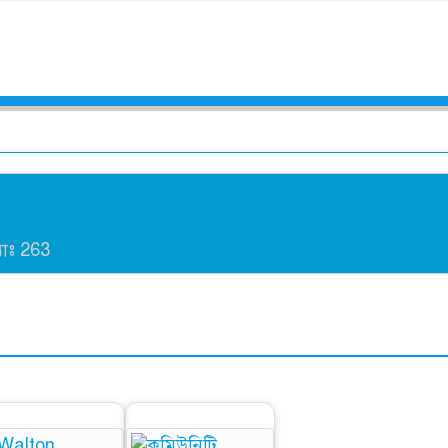
।
যাঃ
263