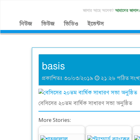
জানার আছে অনেক?
আমাদের জানান
নিউজ
ভিউজ
ভিডিও
ইভেন্টস
basis
প্রকাশিতঃ ৩০/০৩/২০১৯
২১:২৬ পঠিত সংখ্
বেসিসের ২০তম বার্ষিক সাধারণ সভা অনুষ্ঠিত
More Stories: