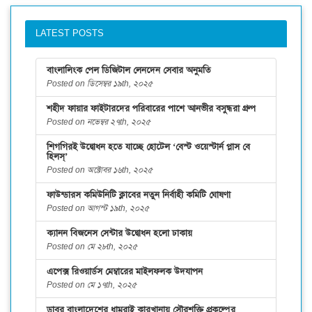
LATEST POSTS
বাংলালিংক পেল ডিজিটাল লেনদেন সেবার অনুমতি
Posted on ডিসেম্বর ১৯th, ২০২৫
শহীদ ফায়ার ফাইটারদের পরিবারের পাশে আনভীর বসুন্ধরা গ্রুপ
Posted on নভেম্বর ২৭th, ২০২৫
শিগগিরই উদ্বোধন হতে যাচ্ছে হোটেল ‘বেস্ট ওয়েস্টার্ন প্লাস বে
হিলস্’
Posted on অক্টোবর ১৬th, ২০২৫
ফাউন্ডারস কমিউনিটি ক্লাবের নতুন নির্বাহী কমিটি ঘোষণা
Posted on আগস্ট ১৯th, ২০২৫
ক্যানন বিজনেস সেন্টার উদ্বোধন হলো ঢাকায়
Posted on মে ২৮th, ২০২৫
এপেক্স রিওয়ার্ডস মেম্বারের মাইলফলক উদযাপন
Posted on মে ১৭th, ২০২৫
ডাবর বাংলাদেশের ধামরাই কারখানায় সৌরশক্তি প্রকল্পের