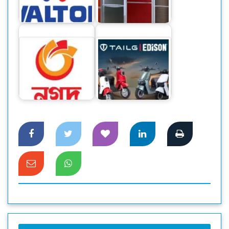
ডিভিডেন্ড ঘোষণা :
সুদৃঢ়…
দেশি ফ্রিজে স্বপ্নপূরণ
আর্থিক খাত অস্থিতিশীল
স্মার্ট যাত্রার টেকসই
করতে নগদের বিপক্ষে
সমাধান-টেইলজি ই-
চক্রান্ত হচ্ছে
মোটরসাইকেল