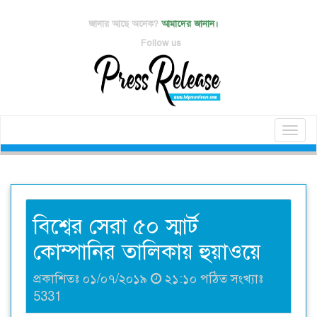
জানার আছে অনেক?
আমাদের জানান।
Follow us
Toggl
naviga
বিশ্বের সেরা ৫০ স্মার্ট
কোম্পানির তালিকায় হুয়াওয়ে
প্রকাশিতঃ ০১/০৭/২০১৯
২১:১০ পঠিত সংখ্যাঃ
5331