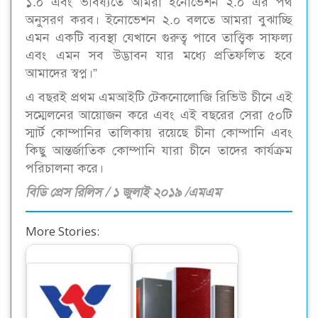
১.০ এবং ভবিষ্যতে আমরা ইনোভেশন ২.০ এর পথ
অনুসরণ করব। ইনোভেশন ২.০ বলতে আমরা বুঝাচ্ছি
এমন একটি ব্যবস্থা যেখানে গুরুত্ব পাবে তাত্ত্বিক সাফল্য
এবং এমন সব উদ্ভাবন যার মধ্যে প্রতিফলিত হবে
আমাদের স্বপ্ন।”
এ বছরই প্রথম এমআইটি টেকনোলোজি রিভিউ চীনে এই
সম্মেলনের আয়োজন করে এবং এই বছরের সেরা ৫০টি
স্মার্ট কোম্পানির তালিকায় রয়েছে চীনা কোম্পানি এবং
কিছু আন্তর্জাতিক কোম্পানি যারা চীনে তাদের কার্যক্রম
পরিচালনা করে।
বিডি প্রেস রিলিস / ১ জুলাই ২০১৯ /এমএম
More Stories:
ওয়ালটনের আকর্ষণীয়