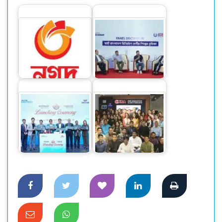
স্মার্ট বাংলাদেশ বিনির্মাণে
প্রধানমন্ত্রীর শিক্ষা সহায়তা
‘সেন্ট্রাল ফোরাম’ গঠনের
এখন থেকে কেবল নগদে
আহ্বান
নতুন মডেলের
স্মার্টফোন, এসএসডি ও
এনবিএ’এর আয়োজনে
ক্যাশব্যাক অফারের
সংবাদ উপস্থাপকদের
উদ্বোধন
নিয়ে কর্মশালা