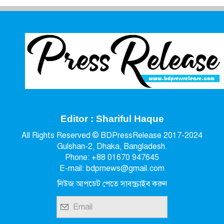
Editor : Shariful Haque
All Rights Reserved © BDPressRelease 2017-2024
Gulshan-2, Dhaka, Bangladesh.
Phone: +88 01670 947645
E-mail: bdprnews@gmail.com
নিউজ আপডেট পেতে সাবস্ক্রাইব করুন