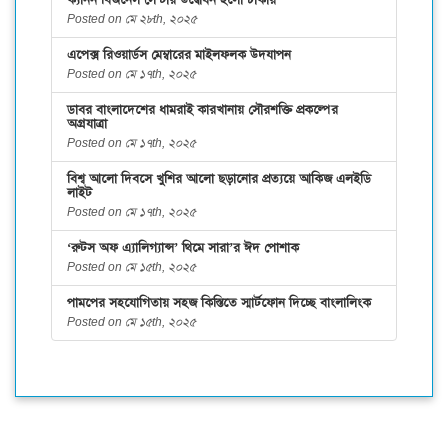
ক্যানন বিজনেস সেন্টার উদ্বোধন হলো ঢাকায়
Posted on মে ২৮th, ২০২৫
এপেক্স রিওয়ার্ডস মেম্বারের মাইলফলক উদযাপন
Posted on মে ১৭th, ২০২৫
ডাবর বাংলাদেশের ধামরাই কারখানায় সৌরশক্তি প্রকল্পের
অগ্রযাত্রা
Posted on মে ১৭th, ২০২৫
বিশ্ব আলো দিবসে খুশির আলো ছড়ানোর প্রত্যয়ে আকিজ এলইডি
লাইট
Posted on মে ১৭th, ২০২৫
‘রুটস অফ এ্যালিগ্যান্স’ থিমে সারা’র ঈদ পোশাক
Posted on মে ১৫th, ২০২৫
পামপের সহযোগিতায় সহজ কিস্তিতে স্মার্টফোন দিচ্ছে বাংলালিংক
Posted on মে ১৫th, ২০২৫