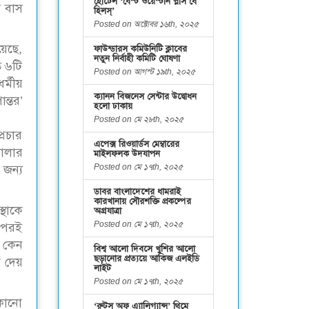
হোটেল ‘বেস্ট ওয়েস্টার্ন প্লাস বে
ল বাস
হিলস্’
Posted on অক্টোবর ১৬th, ২০২৫
য়েছে,
ফাউন্ডারস কমিউনিটি ক্লাবের
নতুন নির্বাহী কমিটি ঘোষণা
ত ৬টি
Posted on আগস্ট ১৯th, ২০২৫
র্মীয়
ক্যানন বিজনেস সেন্টার উদ্বোধন
ন্তর’
হলো ঢাকায়
Posted on মে ২৮th, ২০২৫
্রচার
এপেক্স রিওয়ার্ডস মেম্বারের
ালার
মাইলফলক উদযাপন
Posted on মে ১৭th, ২০২৫
 জন্য
ডাবর বাংলাদেশের ধামরাই
কারখানায় সৌরশক্তি প্রকল্পের
্থাকে
অগ্রযাত্রা
Posted on মে ১৭th, ২০২৫
এরপরই
য কেন
বিশ্ব আলো দিবসে খুশির আলো
ছড়ানোর প্রত্যয়ে আকিজ এলইডি
শ দেয়
লাইট
Posted on মে ১৭th, ২০২৫
 কোনো
‘রুটস অফ এ্যালিগ্যান্স’ থিমে