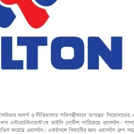
ালটনের আদর্শ ও নীতিমালার পরিপন্থীভাবে ‘রূপান্তর’ শিরোনামের
কাল বাস এন্টারটেইনমেন্ট’কে আইনি নোটিশ পাঠিয়েছে ওয়ালটন। পাশ
িও বাতিল করেছে ওয়ালটন। একইসঙ্গে বিষয়টির জন্য ওয়ালটন গ্রুপ সম্