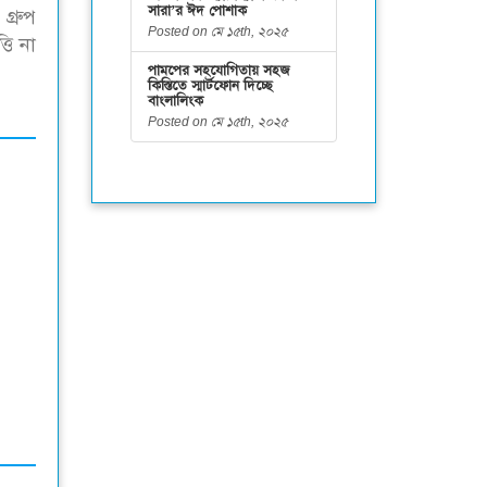
সারা’র ঈদ পোশাক
গ্রুপ
Posted on মে ১৫th, ২০২৫
তি না
পামপের সহযোগিতায় সহজ
কিস্তিতে স্মার্টফোন দিচ্ছে
বাংলালিংক
Posted on মে ১৫th, ২০২৫