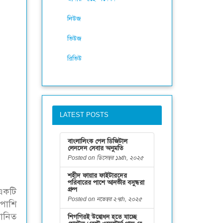
নিউজ
ভিউজ
রিভিউ
LATEST POSTS
বাংলালিংক পেল ডিজিটাল
লেনদেন সেবার অনুমতি
Posted on ডিসেম্বর ১৯th, ২০২৫
শহীদ ফায়ার ফাইটারদের
পরিবারের পাশে আনভীর বসুন্ধরা
গ্রুপ
 একটি
Posted on নভেম্বর ২৭th, ২০২৫
াপাশি
মানিত
শিগগিরই উদ্বোধন হতে যাচ্ছে