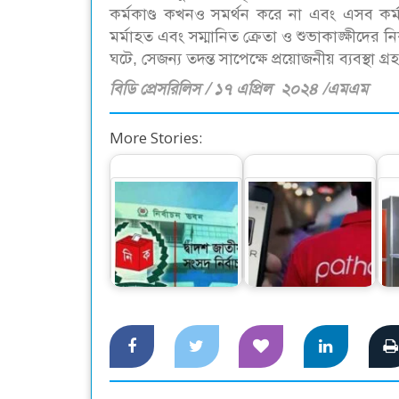
কর্মকাণ্ড কখনও সমর্থন করে না এবং এসব কর্মকা
মর্মাহত এবং সম্মানিত ক্রেতা ও শুভাকাঙ্ক্ষীদের
ঘটে, সেজন্য তদন্ত সাপেক্ষে প্রয়োজনীয় ব্যবস্থা
বিডি প্রেসরিলিস / ১৭ এপ্রিল ২০২৪ /এমএম
More Stories:
ফাঁকা মাঠে গোলের
৪০ হাজার কোটি টাকা
সুযোগ নেই, প্রার্থিতা
পাচারের অভিযোগে
ফিরবে আপিলে
উবার-পাঠাওকে নোটিশ
দ