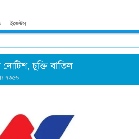
।
ও
ইভেন্টস
ি নোটিশ, চুক্তি বাতিল
াঃ
৭৩৫৬