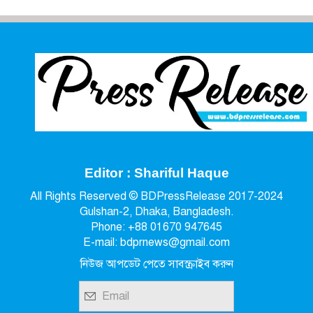
Editor : Shariful Haque
All Rights Reserved © BDPressRelease 2017-2024
Gulshan-2, Dhaka, Bangladesh.
Phone: +88 01670 947645
E-mail: bdprnews@gmail.com
নিউজ আপডেট পেতে সাবস্ক্রাইব করুন