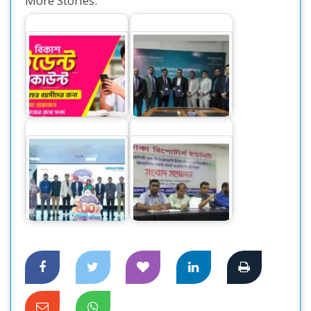
More Stories:
বিকাশের স্টুডেন্ট
রূপায়ণ সিটি ও
অ্যাকাউন্ট ক্যাশলেস
ইউনাইটেড ফাইন্যান্স
লেনদেনে…
লিমিটেডের মধ্যে…
ওয়ালটন ফ্রিজ কিনে
ফিজিওথেরাপি
কোটি কোটি টাকার
চিকিৎসকদের বিরুদ্ধে
ক্যাশব্যাকের সুযোগ
আপত্তিকর বক্তব্যের…