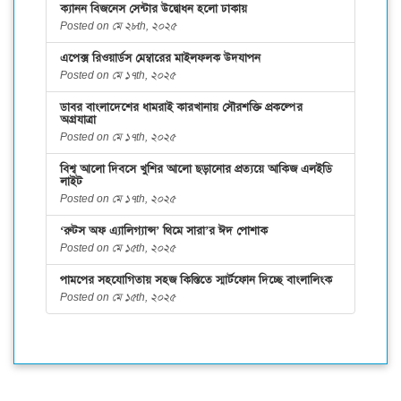
ক্যানন বিজনেস সেন্টার উদ্বোধন হলো ঢাকায়
Posted on মে ২৮th, ২০২৫
এপেক্স রিওয়ার্ডস মেম্বারের মাইলফলক উদযাপন
Posted on মে ১৭th, ২০২৫
ডাবর বাংলাদেশের ধামরাই কারখানায় সৌরশক্তি প্রকল্পের
অগ্রযাত্রা
Posted on মে ১৭th, ২০২৫
বিশ্ব আলো দিবসে খুশির আলো ছড়ানোর প্রত্যয়ে আকিজ এলইডি
লাইট
Posted on মে ১৭th, ২০২৫
‘রুটস অফ এ্যালিগ্যান্স’ থিমে সারা’র ঈদ পোশাক
Posted on মে ১৫th, ২০২৫
পামপের সহযোগিতায় সহজ কিস্তিতে স্মার্টফোন দিচ্ছে বাংলালিংক
Posted on মে ১৫th, ২০২৫