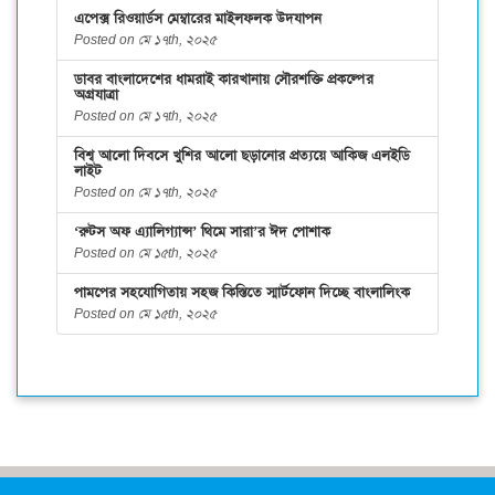
এপেক্স রিওয়ার্ডস মেম্বারের মাইলফলক উদযাপন
Posted on মে ১৭th, ২০২৫
ডাবর বাংলাদেশের ধামরাই কারখানায় সৌরশক্তি প্রকল্পের
অগ্রযাত্রা
Posted on মে ১৭th, ২০২৫
বিশ্ব আলো দিবসে খুশির আলো ছড়ানোর প্রত্যয়ে আকিজ এলইডি
লাইট
Posted on মে ১৭th, ২০২৫
‘রুটস অফ এ্যালিগ্যান্স’ থিমে সারা’র ঈদ পোশাক
Posted on মে ১৫th, ২০২৫
পামপের সহযোগিতায় সহজ কিস্তিতে স্মার্টফোন দিচ্ছে বাংলালিংক
Posted on মে ১৫th, ২০২৫