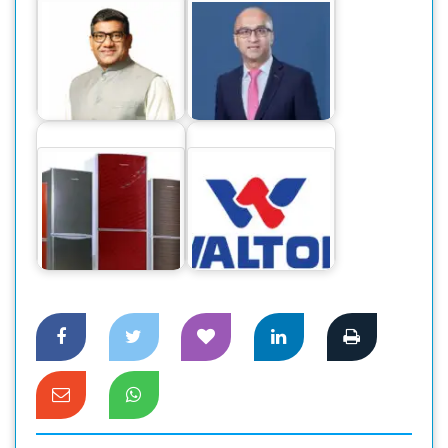
আলফাডাঙ্গা-
‘সিটি ব্যাংকের নিট
বোয়ালমারীতে আরিফুর
মুনাফা ১ হাজার ১৪
রহমান দোলনের পক্ষে…
কোটি টাকা’
ওয়ালটনের আকর্ষণীয়
ডিভিডেন্ড ঘোষণা :
দেশি ফ্রিজে স্বপ্নপূরণ
সুদৃঢ়…