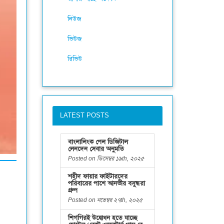
নিউজ
ভিউজ
রিভিউ
LATEST POSTS
বাংলালিংক পেল ডিজিটাল
লেনদেন সেবার অনুমতি
Posted on ডিসেম্বর ১৯th, ২০২৫
শহীদ ফায়ার ফাইটারদের
পরিবারের পাশে আনভীর বসুন্ধরা
গ্রুপ
Posted on নভেম্বর ২৭th, ২০২৫
শিগগিরই উদ্বোধন হতে যাচ্ছে