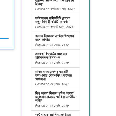
হোটেল ‘বেস্ট ওয়েস্টার্ন প্লাস বে
হিলস্’
Posted on অক্টোবর ১৬th, ২০২৫
ফাউন্ডারস কমিউনিটি ক্লাবের
নতুন নির্বাহী কমিটি ঘোষণা
Posted on আগস্ট ১৯th, ২০২৫
ক্যানন বিজনেস সেন্টার উদ্বোধন
হলো ঢাকায়
Posted on মে ২৮th, ২০২৫
এপেক্স রিওয়ার্ডস মেম্বারের
মাইলফলক উদযাপন
Posted on মে ১৭th, ২০২৫
ডাবর বাংলাদেশের ধামরাই
কারখানায় সৌরশক্তি প্রকল্পের
অগ্রযাত্রা
Posted on মে ১৭th, ২০২৫
বিশ্ব আলো দিবসে খুশির আলো
ছড়ানোর প্রত্যয়ে আকিজ এলইডি
লাইট
Posted on মে ১৭th, ২০২৫
‘রুটস অফ এ্যালিগ্যান্স’ থিমে