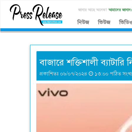
জানার আছে অনেক?
আমাদের জানান
নিউজ
ভিউজ
ভিডি
বাজারে শক্তিশালী ব্যাটারি 
প্রকাশিতঃ ০৬/০৭/২০২৪
১৩:০০ পঠিত সংখ্