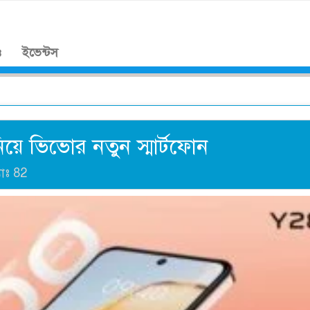
।
ও
ইভেন্টস
নিয়ে ভিভোর নতুন স্মার্টফোন
যাঃ
82