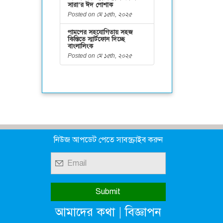
সারা’র ঈদ পোশাক
Posted on মে ১৫th, ২০২৫
পামপের সহযোগিতায় সহজ
কিস্তিতে স্মার্টফোন দিচ্ছে
বাংলালিংক
Posted on মে ১৫th, ২০২৫
নিউজ আপডেট পেতে সাবস্ক্রাইব করুন
|
আমাদের কথা
বিজ্ঞাপন