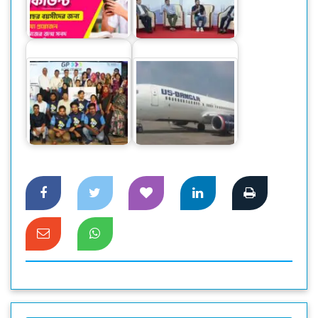
বিকাশের স্টুডেন্ট
স্মার্ট বাংলাদেশ বিনির্মাণে
অ্যাকাউন্ট ক্যাশলেস
‘সেন্ট্রাল ফোরাম’ গঠনের
লেনদেনে…
আহ্বান
১৯ এপ্রিল থেকে চেন্নাই
শুরু হল জিপি
রুটে ইউএস-বাংলার
এক্সিলারেটর বুটক্যাম্প
ফ্লাইট বৃদ্ধি