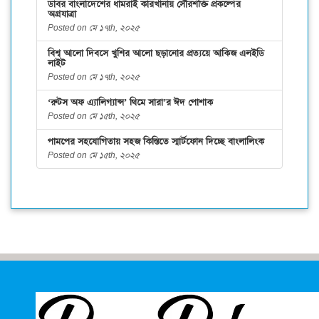
ডাবর বাংলাদেশের ধামরাই কারখানায় সৌরশক্তি প্রকল্পের
অগ্রযাত্রা
Posted on মে ১৭th, ২০২৫
বিশ্ব আলো দিবসে খুশির আলো ছড়ানোর প্রত্যয়ে আকিজ এলইডি
লাইট
Posted on মে ১৭th, ২০২৫
‘রুটস অফ এ্যালিগ্যান্স’ থিমে সারা’র ঈদ পোশাক
Posted on মে ১৫th, ২০২৫
পামপের সহযোগিতায় সহজ কিস্তিতে স্মার্টফোন দিচ্ছে বাংলালিংক
Posted on মে ১৫th, ২০২৫