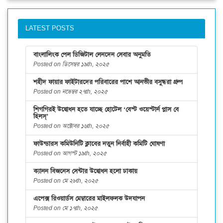
LATEST POSTS
বাংলালিংক পেল ডিজিটাল লেনদেন সেবার অনুমতি
Posted on ডিসেম্বর ১৯th, ২০২৫
শহীদ ফায়ার ফাইটারদের পরিবারের পাশে আনভীর বসুন্ধরা গ্রুপ
Posted on নভেম্বর ২৭th, ২০২৫
শিগগিরই উদ্বোধন হতে যাচ্ছে হোটেল ‘বেস্ট ওয়েস্টার্ন প্লাস বে
হিলস্’
Posted on অক্টোবর ১৬th, ২০২৫
ফাউন্ডারস কমিউনিটি ক্লাবের নতুন নির্বাহী কমিটি ঘোষণা
Posted on আগস্ট ১৯th, ২০২৫
ক্যানন বিজনেস সেন্টার উদ্বোধন হলো ঢাকায়
Posted on মে ২৮th, ২০২৫
এপেক্স রিওয়ার্ডস মেম্বারের মাইলফলক উদযাপন
Posted on মে ১৭th, ২০২৫