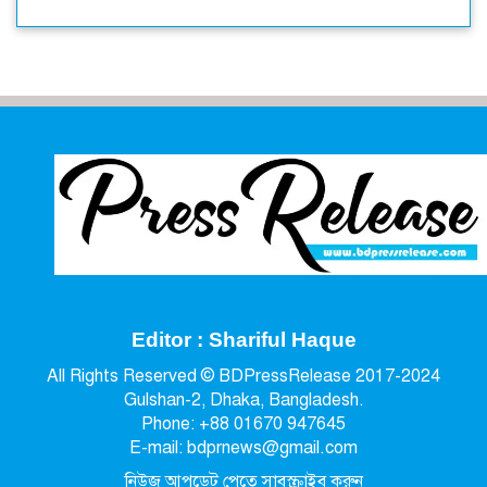
Editor : Shariful Haque
All Rights Reserved © BDPressRelease 2017-2024
Gulshan-2, Dhaka, Bangladesh.
Phone: +88 01670 947645
E-mail: bdprnews@gmail.com
নিউজ আপডেট পেতে সাবস্ক্রাইব করুন