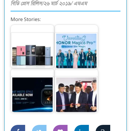
বিডি প্রেস রিলিস/২৬ মার্চ ২০১৯/ এমএম
More Stories:
এআইওটি বেজড সর্বোচ্চ
দেশের বাজারে বিশ্বের
কনভার্টিবল ও ভিন্ন
নাম্বার ওয়ান স্মার্টফোন
ভিন্ন…
অনার…
ওয়ালটনের নতুন
স্মার্টওয়াচ ‘টিক
ক্যানন বিজনেস সেন্টার
এএমএক্স১৩
উদ্বোধন হলো ঢাকায়