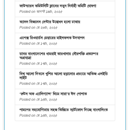
ফাউন্ডারস কমিউনিটি ক্লাবের নতুন নির্বাহী কমিটি ঘোষণা
Posted on আগস্ট ১৯th, ২০২৫
ক্যানন বিজনেস সেন্টার উদ্বোধন হলো ঢাকায়
Posted on মে ২৮th, ২০২৫
এপেক্স রিওয়ার্ডস মেম্বারের মাইলফলক উদযাপন
Posted on মে ১৭th, ২০২৫
ডাবর বাংলাদেশের ধামরাই কারখানায় সৌরশক্তি প্রকল্পের
অগ্রযাত্রা
Posted on মে ১৭th, ২০২৫
বিশ্ব আলো দিবসে খুশির আলো ছড়ানোর প্রত্যয়ে আকিজ এলইডি
লাইট
Posted on মে ১৭th, ২০২৫
‘রুটস অফ এ্যালিগ্যান্স’ থিমে সারা’র ঈদ পোশাক
Posted on মে ১৫th, ২০২৫
পামপের সহযোগিতায় সহজ কিস্তিতে স্মার্টফোন দিচ্ছে বাংলালিংক
Posted on মে ১৫th, ২০২৫