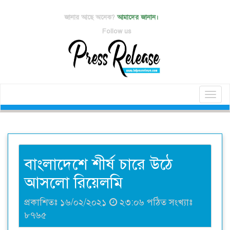
জানার আছে অনেক?
আমাদের জানান।
Follow us
Toggl
naviga
বাংলাদেশে শীর্ষ চারে উঠে
আসলো রিয়েলমি
প্রকাশিতঃ ১৬/০২/২০২১
২৩:০৬ পঠিত সংখ্যাঃ
৮৭৬৫