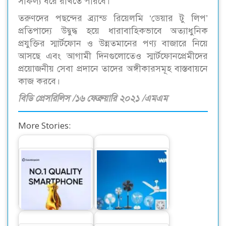
সাফল্য ধরে রাখতে পারবে।’
তরুণদের পছন্দের ব্র্যান্ড রিয়েলমি ‘ডেয়ার টু লিপ’
প্রতিপাদ্যে উদ্বুদ্ধ হয়ে ধারাবাহিকভাবে অত্যাধুনিক
প্রযুক্তির স্মার্টফোন ও উন্নতমানের পণ্য বাজারে নিয়ে
আসছে এবং আগামী দিনগুলোতেও স্মার্টফোনপ্রেমীদের
প্রয়োজনীয় সেবা প্রদানে তাদের অঙ্গীকারসমূহ বাস্তবায়নে
কাজ করবে।
বিডি প্রেসরিলিস /১৬ ফেব্রুয়ারি ২০২১ /এমএম
More Stories:
কোয়ালিটির ক্ষেত্রে
চলতি মাসে ভারতে ৫০
বাংলাদেশে নাম্বার ১
লাখ টাকার ফ্যান রপ্তানি
স্মার্টফোন…
করেছে ওয়ালটন