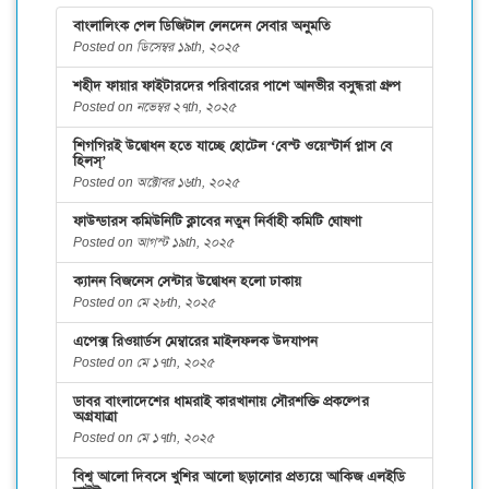
বাংলালিংক পেল ডিজিটাল লেনদেন সেবার অনুমতি
Posted on ডিসেম্বর ১৯th, ২০২৫
শহীদ ফায়ার ফাইটারদের পরিবারের পাশে আনভীর বসুন্ধরা গ্রুপ
Posted on নভেম্বর ২৭th, ২০২৫
শিগগিরই উদ্বোধন হতে যাচ্ছে হোটেল ‘বেস্ট ওয়েস্টার্ন প্লাস বে
হিলস্’
Posted on অক্টোবর ১৬th, ২০২৫
ফাউন্ডারস কমিউনিটি ক্লাবের নতুন নির্বাহী কমিটি ঘোষণা
Posted on আগস্ট ১৯th, ২০২৫
ক্যানন বিজনেস সেন্টার উদ্বোধন হলো ঢাকায়
Posted on মে ২৮th, ২০২৫
এপেক্স রিওয়ার্ডস মেম্বারের মাইলফলক উদযাপন
Posted on মে ১৭th, ২০২৫
ডাবর বাংলাদেশের ধামরাই কারখানায় সৌরশক্তি প্রকল্পের
অগ্রযাত্রা
Posted on মে ১৭th, ২০২৫
বিশ্ব আলো দিবসে খুশির আলো ছড়ানোর প্রত্যয়ে আকিজ এলইডি