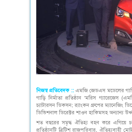
নিজস্ব প্রতিবেদক ::
এমজি জেডএস মডেলের গাড়ি উন
গাড়ি নির্মাতা প্রতিষ্ঠান ‘মরিস গ্যারেজেস (এম
চ্যাটারসন ডিকসন; র‌্যাংকন গ্রুপের ম্যানেজিং 
ডিভিশনাল ডিরেক্টর শাওন হাকিমসহ অন্যান্য উর্ধ
শত বছরের সমৃদ্ধ ঐতিহ্য বহন করে এগিয়ে চলা
প্রতিষ্ঠানটি ব্রিটিশ রাজপরিবার, ঐতিহ্যবাহী ম