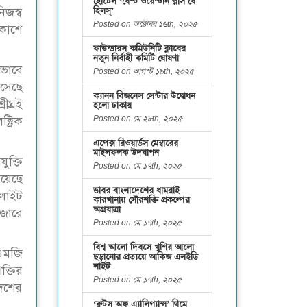
হোটেল ‘বেস্ট ওয়েস্টার্ন প্লাস বে
িজস্ব
হিলস্’
Posted on অক্টোবর ১৬th, ২০২৫
রকাশে
ফাউন্ডারস কমিউনিটি ক্লাবের
নতুন নির্বাহী কমিটি ঘোষণা
ণভাবে
Posted on আগস্ট ১৯th, ২০২৫
এসেছে
ক্যানন বিজনেস সেন্টার উদ্বোধন
ীঘ্রই
হলো ঢাকায়
Posted on মে ২৮th, ২০২৫
ট্রিক
এপেক্স রিওয়ার্ডস মেম্বারের
মাইলফলক উদযাপন
ুক্তি
Posted on মে ১৭th, ২০২৫
য়েছে
ডাবর বাংলাদেশের ধামরাই
েলাইট
কারখানায় সৌরশক্তি প্রকল্পের
অগ্রযাত্রা
াজারে
Posted on মে ১৭th, ২০২৫
বিশ্ব আলো দিবসে খুশির আলো
 এমজি
ছড়ানোর প্রত্যয়ে আকিজ এলইডি
লাইট
ক্তির
Posted on মে ১৭th, ২০২৫
দেশের
‘রুটস অফ এ্যালিগ্যান্স’ থিমে