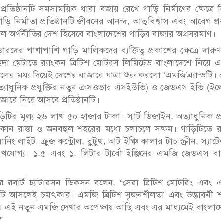
ে প্রতিষ্ঠানটি সমসাময়িক ধারা বজায় রেখে গাড়ি নির্মাণের ক্ষেত্রে ন
 গাড়ি নির্মাতা প্রতিষ্ঠানটি জীবনের আনন্দ, আত্মবিশ্বাস এবং আবেগ প্
ধিশীল অর্থনীতির দেশ হিসেবে বাংলাদেশের গাড়ির বাজার অগ্রসরমাণ।
দের পাশাপাশি গাড়ি মালিকদের ব্যক্তিত্ব প্রকাশের ক্ষেত্রে দারু
দা মেটাতে র‌্যাংকন ব্রিটিশ মোটরস লিমিটেড বাংলাদেশে নিয়ে 
ধ্য দিয়েই দেশের বাজারে যাত্রা শুরু করলো ‘এমজি’ব্র্যান্ডটি। শ্র
ত্যাধুনিক প্রযুক্তির নতুন ক্রসওভার এসইউভি) ও জেডএস ইভি (ইলেক্
ারে নিয়ে আসবে প্রতিষ্ঠানটি।
ির মূল্য ২৬ লাখ ৫০ হাজার টাকা। স্মার্ট ডিজাইন, অত্যাধুনিক প্রয
কোন রাস্তা ও জনবহুল শহরের মধ্যে চলাচলে সক্ষম। গাড়িটিতে র
িং লাইট, ক্রুজ কন্ট্রোল, ব্লুটুথ, আট ইঞ্চি কালার টাচ স্ক্রীন, স্যাট
ল্লেখযোগ্য। ১.৫ এবং ১. লিটার টার্বো ইঞ্জিনের এমজি জেডএস ব
শনার রবার্ট চ্যাটারসন ডিকসন বলেন, “সেরা ব্রিটিশ মোটরিং এবং
য়টি আসলেই চমৎকার। এমজি ব্রিটিশ সৃজনশীলতা এবং উদ্ভাবনী শ
স্তায় এই নতুন এমজি দেখার অপেক্ষায় আছি এবং এর মাধ্যমেই বাংলা
”