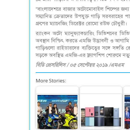
“বাংলাদেশরে বাজার অটোমোবাইল শিল্পের জন্য ব্
সম্মানিত ক্রেতাদের উপযুক্ত গাড়ি সরবরাহের পা
গ্রুপের ম্যানেজিং ডিরেক্টর রোমো রউফ চৌধুরী।
র‌্যাংকন অটো ম্যানুফ্যাকচারিং ডিভিশনের ড
অবস্থান নিশ্চিৎ করতে এমজি উদ্ভাবনী ও আগামি প্র
গাড়িগুলো রাইডারদের ব্যক্তিত্বের সঙ্গে সঙ্গত
সড়কে অবস্থিত এমজি-এর ফ্ল্যাগশিপ শোরুমে ন
বিডি প্রেসরিলিস / ০৫ সেপ্টেম্বর ২০১৯ /এমএম
More Stories:
সুজুকির ২৫০ সিসির দুই
এআইওটি বেজড সর্বোচ্চ
ওয
মোটরসাইকেল এখন
কনভার্টিবল ও ভিন্ন
দেশের বাজারে
ভিন্ন…