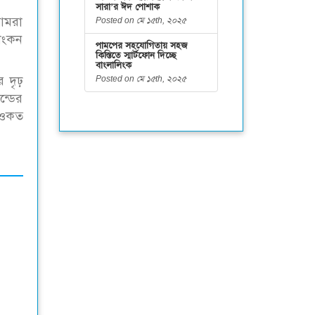
সারা’র ঈদ পোশাক
 আমরা
Posted on মে ১৫th, ২০২৫
যাংকন
পামপের সহযোগিতায় সহজ
কিস্তিতে স্মার্টফোন দিচ্ছে
বাংলালিংক
ে দৃঢ়
Posted on মে ১৫th, ২০২৫
ন্ডের
 শওকত