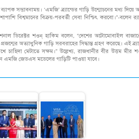
যাপক সম্ভাবনাময়। ‘এমজি’ ব্র্যান্ডের গাড়ি উন্মোচনের মধ্য দিয়ে
শাপাশি বিশ্বমানের বিক্রয়-পরবর্তী সেবা নিশ্চিৎ করবো।”-বলেন র‌্
িভিশনাল ডিরেক্টর শওন্ হাকিম বলেন, “দেশের অটোমোবাইল বাজার
জন্মের অত্যাধুনিক গাড়ি সরবরাহের সিদ্ধান্ত গ্রহণ করেছে। এই ব্র্যা
ি রেখে চাহিদা মেটাতে সক্ষম।” উল্লেখ্য, রাজধানীর বীর উত্তম মীর
তুন এমজি জেডএস মডেলের গাড়িটি পাওয়া যাবে।
়ালটনের অত্যাধুনিক
ভিসার চারটি মর্যাদাপূর্ণ
ফিচার সমৃদ্ধ নতুন
পুরস্কার জিতল ব্র্যাক
মডেলের…
ব্যাংক