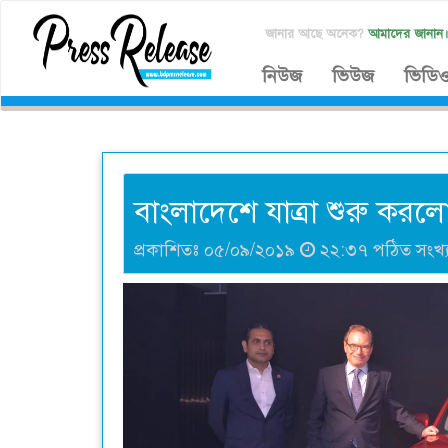
জানার আছে অনেক?
আমাদের জানান
নিউজ
ভিউজ
ভিডি
বাংলাদেশে যাত্রা শুরু করলো 
প্রকাশিতঃ ০৫/০৯/২০১৯
২২:৩৭ পঠিত সংখ্