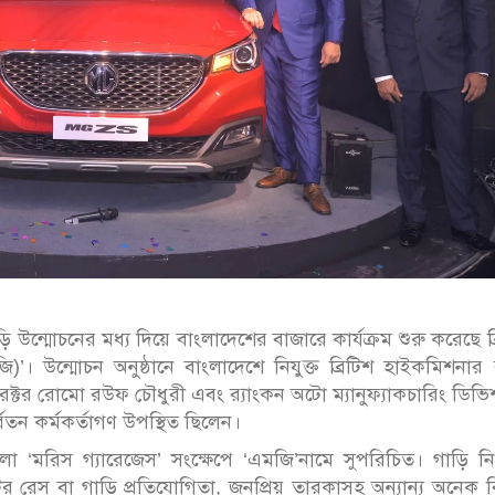
্মোচনের মধ্য দিয়ে বাংলাদেশের বাজারে কার্যক্রম শুরু করেছে ব্
জি)’। উন্মোচন অনুষ্ঠানে বাংলাদেশে নিযুক্ত ব্রিটিশ হাইকমিশনার র
ডিরেক্টর রোমো রউফ চৌধুরী এবং র‌্যাংকন অটো ম্যানুফ্যাকচারিং ডিভ
্বতন কর্মকর্তাগণ উপস্থিত ছিলেন।
 ‘মরিস গ্যারেজেস’ সংক্ষেপে ‘এমজি’নামে সুপরিচিত। গাড়ি নির
োটর রেস বা গাড়ি প্রতিযোগিতা, জনপ্রিয় তারকাসহ অন্যান্য অনেক বি