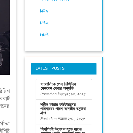
নিউজ
ভিউজ
রিভিউ
LATEST POSTS
বাংলালিংক পেল ডিজিটাল
লেনদেন সেবার অনুমতি
রিটিশ
Posted on ডিসেম্বর ১৯th, ২০২৫
বার্ট
শহীদ ফায়ার ফাইটারদের
িশনের
পরিবারের পাশে আনভীর বসুন্ধরা
গ্রুপ
Posted on নভেম্বর ২৭th, ২০২৫
্মাতা
শিগগিরই উদ্বোধন হতে যাচ্ছে
শিষ্ট