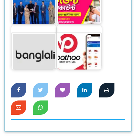
ভিসার চারটি মর্যাদাপূর্ণ
বিকাশের স্টুডেন্ট
পুরস্কার জিতল ব্র্যাক
অ্যাকাউন্ট ক্যাশলেস
ব্যাংক
লেনদেনে…
বাংলালিংক পেল
পাঠাও ফিনটেক
ডিজিটাল লেনদেন সেবার
ট্রান্সফরমেশনকে এগিয়ে
অনুমতি
নিতে…