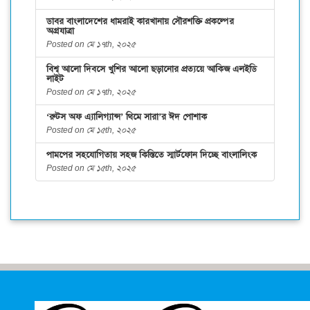
ডাবর বাংলাদেশের ধামরাই কারখানায় সৌরশক্তি প্রকল্পের
অগ্রযাত্রা
Posted on মে ১৭th, ২০২৫
বিশ্ব আলো দিবসে খুশির আলো ছড়ানোর প্রত্যয়ে আকিজ এলইডি
লাইট
Posted on মে ১৭th, ২০২৫
‘রুটস অফ এ্যালিগ্যান্স’ থিমে সারা’র ঈদ পোশাক
Posted on মে ১৫th, ২০২৫
পামপের সহযোগিতায় সহজ কিস্তিতে স্মার্টফোন দিচ্ছে বাংলালিংক
Posted on মে ১৫th, ২০২৫