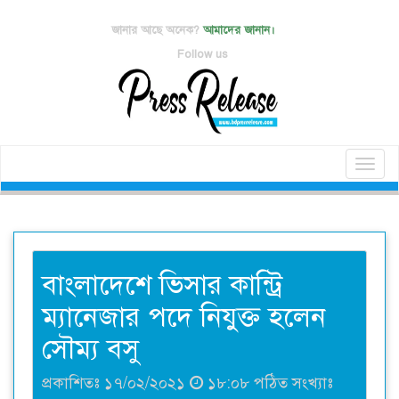
জানার আছে অনেক?
আমাদের জানান।
Follow us
Toggl
naviga
বাংলাদেশে ভিসার কান্ট্রি
ম্যানেজার পদে নিযুক্ত হলেন
সৌম্য বসু
প্রকাশিতঃ ১৭/০২/২০২১
১৮:০৮ পঠিত সংখ্যাঃ