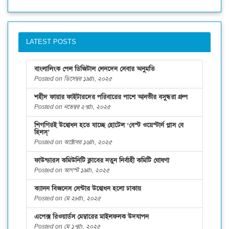
LATEST POSTS
বাংলালিংক পেল ডিজিটাল লেনদেন সেবার অনুমতি
Posted on ডিসেম্বর ১৯th, ২০২৫
শহীদ ফায়ার ফাইটারদের পরিবারের পাশে আনভীর বসুন্ধরা গ্রুপ
Posted on নভেম্বর ২৭th, ২০২৫
শিগগিরই উদ্বোধন হতে যাচ্ছে হোটেল ‘বেস্ট ওয়েস্টার্ন প্লাস বে
হিলস্’
Posted on অক্টোবর ১৬th, ২০২৫
ফাউন্ডারস কমিউনিটি ক্লাবের নতুন নির্বাহী কমিটি ঘোষণা
Posted on আগস্ট ১৯th, ২০২৫
ক্যানন বিজনেস সেন্টার উদ্বোধন হলো ঢাকায়
Posted on মে ২৮th, ২০২৫
এপেক্স রিওয়ার্ডস মেম্বারের মাইলফলক উদযাপন
Posted on মে ১৭th, ২০২৫