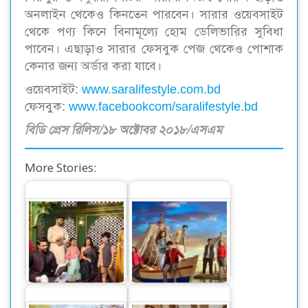
অনলাইন থেকেও কিনতেন পারবেন। সারার ওয়েবসাইট
থেকে পণ্য কিনে বিনামূল্যে হোম ডেলিভারির সুবিধা
পাবেন। এছাড়াও সারার ফেসবুক পেজ থেকেও পোশাক
কেনার জন্য অর্ডার করা যাবে।
ওয়েবসাইট:
www.saralifestyle.com.bd
ফেসবুক:
www.facebookcom/saralifestyle.bd
বিডি প্রেস রিলিস/১৮ অক্টোবর ২০১৮/এসএম
More Stories:
শীতে উষ্ণতার যোগান
সারা’র ঈদুল আযহা
দিতে ‘সারা’র
আয়োজন
শীতপোশাকের সম্ভার