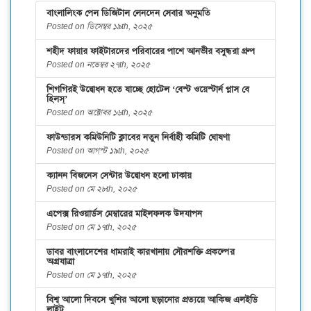
বাংলালিংক পেল ডিজিটাল লেনদেন সেবার অনুমতি
Posted on ডিসেম্বর ১৯th, ২০২৫
শহীদ ফায়ার ফাইটারদের পরিবারের পাশে আনভীর বসুন্ধরা গ্রুপ
Posted on নভেম্বর ২৭th, ২০২৫
শিগগিরই উদ্বোধন হতে যাচ্ছে হোটেল ‘বেস্ট ওয়েস্টার্ন প্লাস বে
হিলস্’
Posted on অক্টোবর ১৬th, ২০২৫
ফাউন্ডারস কমিউনিটি ক্লাবের নতুন নির্বাহী কমিটি ঘোষণা
Posted on আগস্ট ১৯th, ২০২৫
ক্যানন বিজনেস সেন্টার উদ্বোধন হলো ঢাকায়
Posted on মে ২৮th, ২০২৫
এপেক্স রিওয়ার্ডস মেম্বারের মাইলফলক উদযাপন
Posted on মে ১৭th, ২০২৫
ডাবর বাংলাদেশের ধামরাই কারখানায় সৌরশক্তি প্রকল্পের
অগ্রযাত্রা
Posted on মে ১৭th, ২০২৫
বিশ্ব আলো দিবসে খুশির আলো ছড়ানোর প্রত্যয়ে আকিজ এলইডি
লাইট