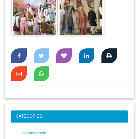
উৎসবের আলিঙ্গনে
‘পার্সিয়ান টেল’ থিমে
‘সারা’র ঈদ পোশাকের
সারা’র আকর্ষণীয় ঈদ
আয়োজন
আয়োজন
CATEGORIES
Uncategorized