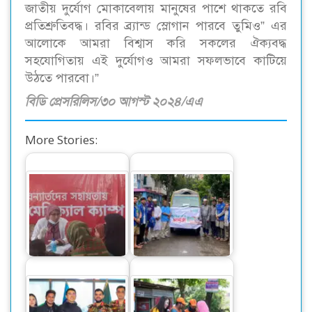
জাতীয় দুর্যোগ মোকাবেলায় মানুষের পাশে থাকতে রবি
প্রতিশ্রুতিবদ্ধ। রবির ব্র্যান্ড স্লোগান পারবে তুমিও” এর
আলোকে আমরা বিশ্বাস করি সকলের ঐক্যবদ্ধ
সহযোগিতায় এই দুর্যোগও আমরা সফলভাবে কাটিয়ে
উঠতে পারবো।”
বিডি প্রেসরিলিস/৩০ আগস্ট ২০২৪/এএ
More Stories:
বন্যা কবলিত এলাকায়
চট্টগ্রামে বানবাসীদের
মেডিকেল ক্যাম্প চালু
পাশে আইএসডিই ও যুব
করল রবি
ভোক্তা…