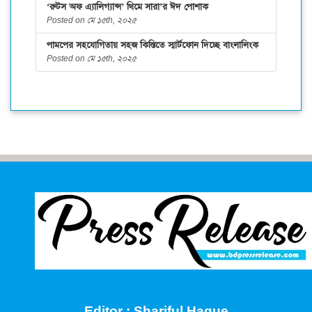
‘রুটস অফ এ্যালিগ্যান্স’ থিমে সারা’র ঈদ পোশাক
Posted on মে ১৫th, ২০২৫
পামপের সহযোগিতায় সহজ কিস্তিতে স্মার্টফোন দিচ্ছে বাংলালিংক
Posted on মে ১৫th, ২০২৫
Editor : Shariful Haque