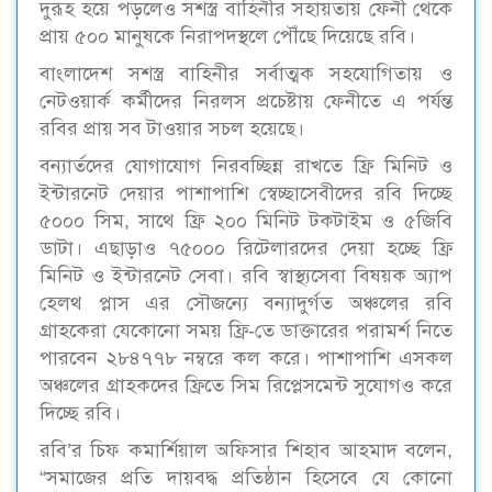
দুরূহ হয়ে পড়লেও সশস্ত্র বাহিনীর সহায়তায় ফেনী থেকে
প্রায় ৫০০ মানুষকে নিরাপদস্থলে পৌঁছে দিয়েছে রবি।
বাংলাদেশ সশস্ত্র বাহিনীর সর্বাত্মক সহযোগিতায় ও
নেটওয়ার্ক কর্মীদের নিরলস প্রচেষ্টায় ফেনীতে এ পর্যন্ত
রবির প্রায় সব টাওয়ার সচল হয়েছে।
বন্যার্তদের যোগাযোগ নিরবচ্ছিন্ন রাখতে ফ্রি মিনিট ও
ইন্টারনেট দেয়ার পাশাপাশি স্বেচ্ছাসেবীদের রবি দিচ্ছে
৫০০০ সিম, সাথে ফ্রি ২০০ মিনিট টকটাইম ও ৫জিবি
ডাটা। এছাড়াও ৭৫০০০ রিটেলারদের দেয়া হচ্ছে ফ্রি
মিনিট ও ইন্টারনেট সেবা। রবি স্বাস্থ্যসেবা বিষয়ক ‍অ্যাপ
হেলথ প্লাস এর সৌজন্যে বন্যাদুর্গত অঞ্চলের রবি
গ্রাহকেরা যেকোনো সময় ফ্রি-তে ডাক্তারের পরামর্শ নিতে
পারবেন ২৮৪৭৭৮ নম্বরে কল করে। পাশাপাশি এসকল
অঞ্চলের গ্রাহকদের ফ্রিতে সিম রিপ্লেসমেন্ট সুযোগও করে
দিচ্ছে রবি।
রবি’র চিফ কমার্শিয়াল অফিসার শিহাব আহমাদ বলেন,
“সমাজের প্রতি দায়বদ্ধ প্রতিষ্ঠান হিসেবে যে কোনো