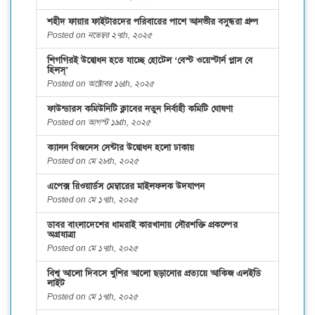
শহীদ ফায়ার ফাইটারদের পরিবারের পাশে আনভীর বসুন্ধরা গ্রুপ
Posted on নভেম্বর ২৭th, ২০২৫
শিগগিরই উদ্বোধন হতে যাচ্ছে হোটেল ‘বেস্ট ওয়েস্টার্ন প্লাস বে
হিলস্’
Posted on অক্টোবর ১৬th, ২০২৫
ফাউন্ডারস কমিউনিটি ক্লাবের নতুন নির্বাহী কমিটি ঘোষণা
Posted on আগস্ট ১৯th, ২০২৫
ক্যানন বিজনেস সেন্টার উদ্বোধন হলো ঢাকায়
Posted on মে ২৮th, ২০২৫
এপেক্স রিওয়ার্ডস মেম্বারের মাইলফলক উদযাপন
Posted on মে ১৭th, ২০২৫
ডাবর বাংলাদেশের ধামরাই কারখানায় সৌরশক্তি প্রকল্পের
অগ্রযাত্রা
Posted on মে ১৭th, ২০২৫
বিশ্ব আলো দিবসে খুশির আলো ছড়ানোর প্রত্যয়ে আকিজ এলইডি
লাইট
Posted on মে ১৭th, ২০২৫