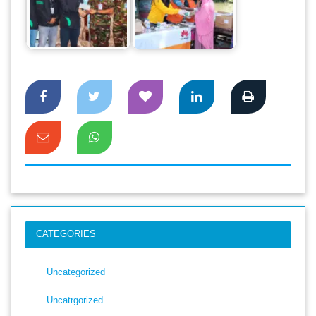
বন্যায় ক্ষতিগ্রস্ত ২,৫০০+
বন্যায় ক্ষতিগ্রস্তদের
পরিবারকে সহায়তা
চিকিৎসা ও পুনর্বাসন
করতে…
সহায়তা…
CATEGORIES
Uncategorized
Uncatrgorized