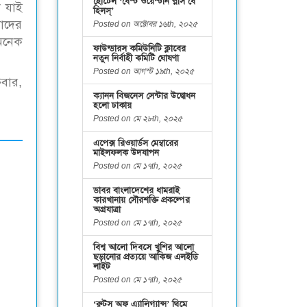
হোটেল ‘বেস্ট ওয়েস্টার্ন প্লাস বে
া যাই
হিলস্’
মাদের
Posted on অক্টোবর ১৬th, ২০২৫
অনেক
ফাউন্ডারস কমিউনিটি ক্লাবের
নতুন নির্বাহী কমিটি ঘোষণা
Posted on আগস্ট ১৯th, ২০২৫
রবার,
ক্যানন বিজনেস সেন্টার উদ্বোধন
হলো ঢাকায়
Posted on মে ২৮th, ২০২৫
এপেক্স রিওয়ার্ডস মেম্বারের
মাইলফলক উদযাপন
Posted on মে ১৭th, ২০২৫
ডাবর বাংলাদেশের ধামরাই
কারখানায় সৌরশক্তি প্রকল্পের
অগ্রযাত্রা
Posted on মে ১৭th, ২০২৫
বিশ্ব আলো দিবসে খুশির আলো
ছড়ানোর প্রত্যয়ে আকিজ এলইডি
লাইট
Posted on মে ১৭th, ২০২৫
‘রুটস অফ এ্যালিগ্যান্স’ থিমে