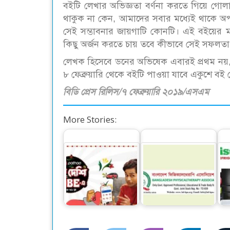
বইটি লেখার অভিজ্ঞতা বর্ণনা করতে গিয়ে গোল
থাকুক না কেন, আমাদের সবার মধ্যেই থাকে অপ
সেই সম্ভাবনার জায়গাটি কোনটি। এই বইয়ের ম
কিছু অর্জন করতে চায় তবে কীভাবে সেই সফলতা 
লেখক হিসেবে ডনের অভিষেক এবারই প্রথম নয়, 
৮ ফেব্রুয়ারি থেকে বইটি পাওয়া যাবে একুশে বই 
বিডি প্রেস রিলিস/৭ ফেব্রুয়ারি ২০১৯/এসএম
More Stories:
ফিজিওথেরাপি
পাঠাওয়ের ‘চলো দেশি
চিকিৎসকদের হয়রানী না
‘ন
ভাইব-এ’ ক্যাম্পেইন
করতে স্বাস্থ্য…