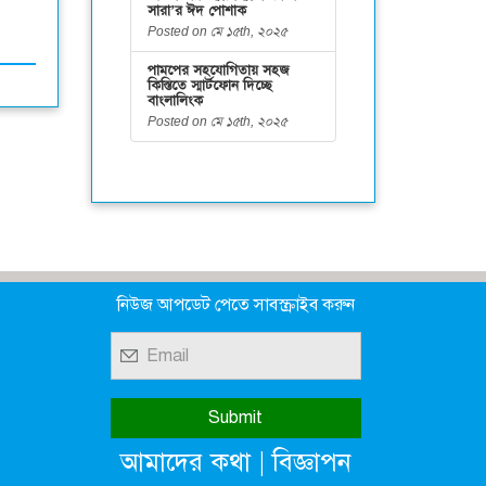
সারা’র ঈদ পোশাক
Posted on মে ১৫th, ২০২৫
পামপের সহযোগিতায় সহজ
কিস্তিতে স্মার্টফোন দিচ্ছে
বাংলালিংক
Posted on মে ১৫th, ২০২৫
নিউজ আপডেট পেতে সাবস্ক্রাইব করুন
|
আমাদের কথা
বিজ্ঞাপন