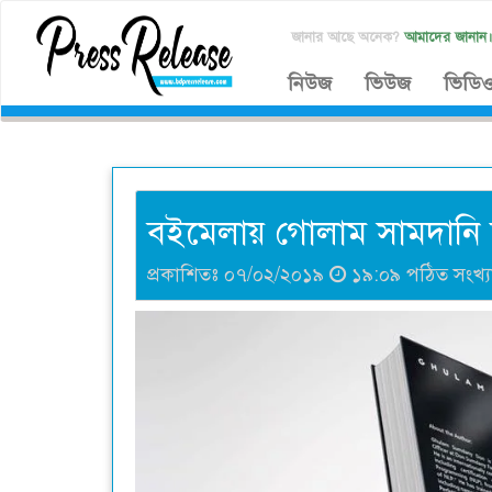
জানার আছে অনেক?
আমাদের জানান
নিউজ
ভিউজ
ভিডি
বইমেলায় গোলাম সামদানি
প্রকাশিতঃ ০৭/০২/২০১৯
১৯:০৯ পঠিত সংখ্য