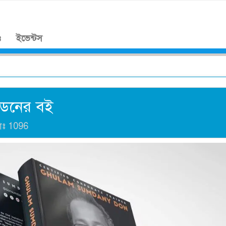
।
ও
ইভেন্টস
 ডনের বই
াঃ
1096