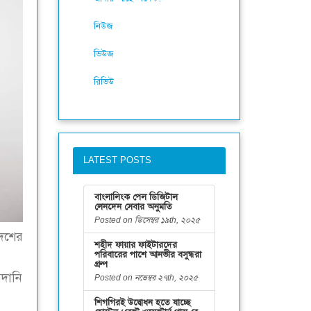
নিউজ
ভিউজ
রিভিউ
LATEST POSTS
বাংলালিংক পেল ডিজিটাল
লেনদেন সেবার অনুমতি
Posted on ডিসেম্বর ১৯th, ২০২৫
দেশের
শহীদ ফায়ার ফাইটারদের
পরিবারের পাশে আনভীর বসুন্ধরা
গ্রুপ
মদানি
Posted on নভেম্বর ২৭th, ২০২৫
শিগগিরই উদ্বোধন হতে যাচ্ছে