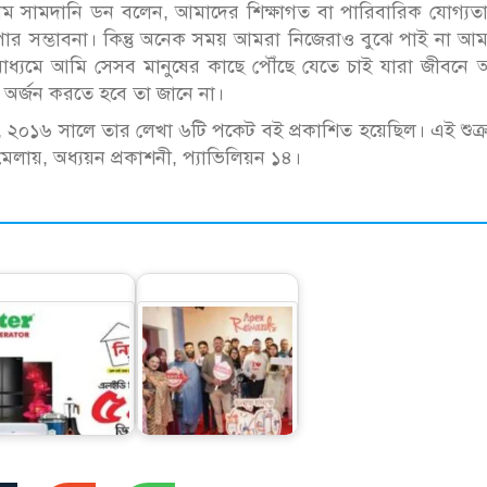
াম সামদানি ডন বলেন, আমাদের শিক্ষাগত বা পারিবারিক যোগ্যত
ার সম্ভাবনা। কিন্তু অনেক সময় আমরা নিজেরাও বুঝে পাই না আ
াধ্যমে আমি সেসব মানুষের কাছে পৌঁছে যেতে চাই যারা জীবনে 
অর্জন করতে হবে তা জানে না।
২০১৬ সালে তার লেখা ৬টি পকেট বই প্রকাশিত হয়েছিল। এই শুক্
মেলায়, অধ্যয়ন প্রকাশনী, প্যাভিলিয়ন ১৪।
মিনিস্টারে চলছে
এপেক্স রিওয়ার্ডস
ির্বাচনি অফার’, টিভি-
মেম্বারের মাইলফলক
ফ্রিজে ৫৩%…
উদযাপন