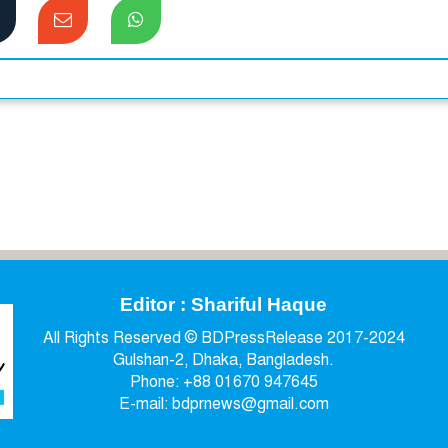
Editor : Shariful Haque
All Rights Reserved © BDPressRelease 2017-2024
Gulshan-2, Dhaka, Bangladesh.
Phone: +88 01670 947645
E-mail: bdprnews@gmail.com