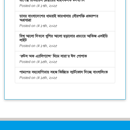
এপেক্স রিওয়ার্ডস মেম্বারের মাইলফলক উদযাপন
Posted on মে ১৭th, ২০২৫
ডাবর বাংলাদেশের ধামরাই কারখানায় সৌরশক্তি প্রকল্পের
অগ্রযাত্রা
Posted on মে ১৭th, ২০২৫
বিশ্ব আলো দিবসে খুশির আলো ছড়ানোর প্রত্যয়ে আকিজ এলইডি
লাইট
Posted on মে ১৭th, ২০২৫
‘রুটস অফ এ্যালিগ্যান্স’ থিমে সারা’র ঈদ পোশাক
Posted on মে ১৫th, ২০২৫
পামপের সহযোগিতায় সহজ কিস্তিতে স্মার্টফোন দিচ্ছে বাংলালিংক
Posted on মে ১৫th, ২০২৫