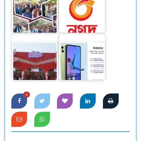
আর্থিক খাত অস্থিতিশীল
স্বতন্ত্র প্রার্থী দোলনকে
করতে নগদের বিপক্ষে
ঘিরে…
চক্রান্ত হচ্ছে
খাদ্যপণ্যের বিশাল
‘অসাম’ সিরিজের নতুন
সমাহার নিয়ে বাণিজ্য
স্মার্টফোন নিয়ে এলো
মেলায় প্রাণ
স্যামসাং
1