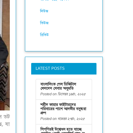
নিউজ
ভিউজ
রিভিউ
LATEST POSTS
বাংলালিংক পেল ডিজিটাল
লেনদেন সেবার অনুমতি
Posted on ডিসেম্বর ১৯th, ২০২৫
শহীদ ফায়ার ফাইটারদের
পরিবারের পাশে আনভীর বসুন্ধরা
গ্রুপ
বস ডট
Posted on নভেম্বর ২৭th, ২০২৫
ে, যা
শিগগিরই উদ্বোধন হতে যাচ্ছে