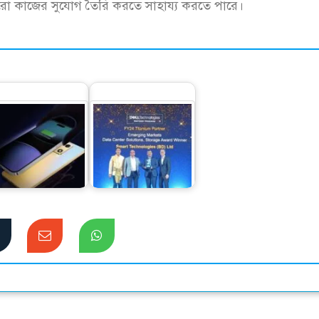
বং আরো কাজের সুযোগ তৈরি করতে সাহায্য করতে পারে।
ার্স ওয়্যারলেস চার্জিং
দক্ষিণ এশিয়া অঞ্চলে
ী, আর কীভাবে কাজ
ডেলের সেরা পরিবেশক
করে
হলো স্মার্ট…