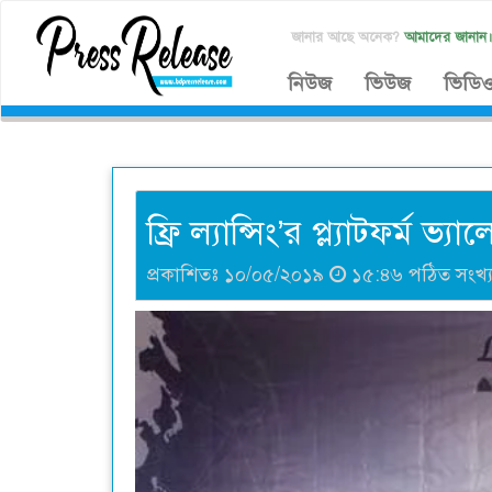
জানার আছে অনেক?
আমাদের জানান
নিউজ
ভিউজ
ভিডি
ফ্রি ল্যান্সিং’র প্ল্যাটফর্ম 
প্রকাশিতঃ ১০/০৫/২০১৯
১৫:৪৬ পঠিত সংখ্