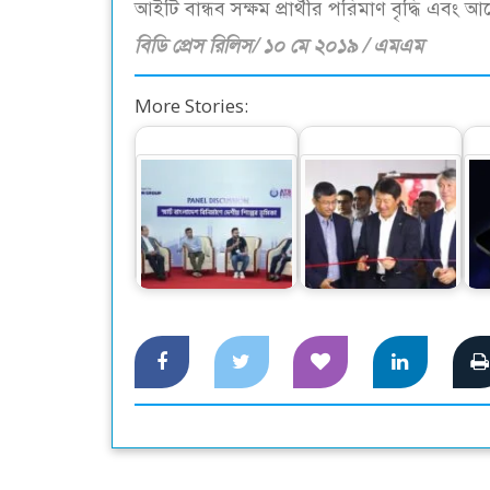
আইটি বান্ধব সক্ষম প্রার্থীর পরিমাণ বৃদ্ধি এ
বিডি প্রেস রিলিস/ ১০ মে ২০১৯ / এমএম
More Stories:
স্মার্ট বাংলাদেশ বিনির্মাণে
রিভ
‘সেন্ট্রাল ফোরাম’ গঠনের
ক্যানন বিজনেস সেন্টার
ক
আহ্বান
উদ্বোধন হলো ঢাকায়