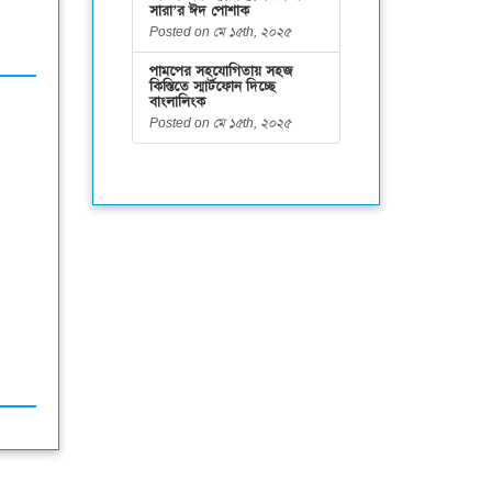
সারা’র ঈদ পোশাক
Posted on মে ১৫th, ২০২৫
পামপের সহযোগিতায় সহজ
কিস্তিতে স্মার্টফোন দিচ্ছে
বাংলালিংক
Posted on মে ১৫th, ২০২৫