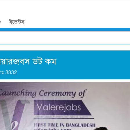
।
ও
ইভেন্টস
ভ্যালেয়ারজবস ডট কম
যাঃ
3832