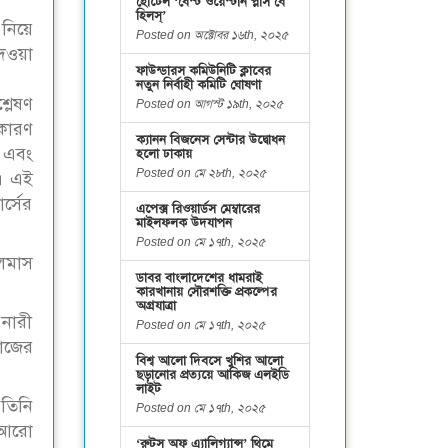
হোটেল ‘বেস্ট ওয়েস্টার্ন প্লাস বে
হিলস্’
 নিয়ে
Posted on অক্টোবর ১৬th, ২০২৫
দেওয়া
ফাউন্ডারস কমিউনিটি ক্লাবের
নতুন নির্বাহী কমিটি ঘোষণা
্লেষণ
Posted on আগস্ট ১৯th, ২০২৫
 কারণ
ক্যানন বিজনেস সেন্টার উদ্বোধন
ম এবং
হলো ঢাকায়
Posted on মে ২৮th, ২০২৫
ে। এই
র্সের
এপেক্স রিওয়ার্ডস মেম্বারের
মাইলফলক উদযাপন
Posted on মে ১৭th, ২০২৫
লমাস
ডাবর বাংলাদেশের ধামরাই
কারখানায় সৌরশক্তি প্রকল্পের
অগ্রযাত্রা
 নারী
Posted on মে ১৭th, ২০২৫
াজের
বিশ্ব আলো দিবসে খুশির আলো
ছড়ানোর প্রত্যয়ে আকিজ এলইডি
লাইট
তিনি
Posted on মে ১৭th, ২০২৫
 আরো
‘রুটস অফ এ্যালিগ্যান্স’ থিমে