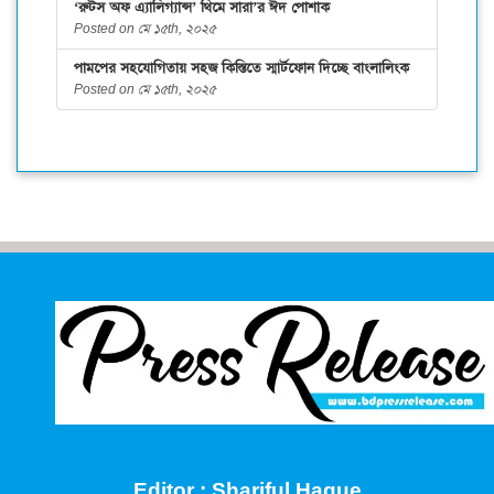
‘রুটস অফ এ্যালিগ্যান্স’ থিমে সারা’র ঈদ পোশাক
Posted on মে ১৫th, ২০২৫
পামপের সহযোগিতায় সহজ কিস্তিতে স্মার্টফোন দিচ্ছে বাংলালিংক
Posted on মে ১৫th, ২০২৫
Editor : Shariful Haque