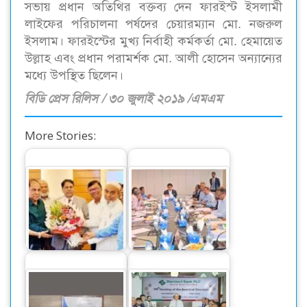
সভায় প্রধান অতিথির বক্তব্য দেন ফারইস্ট ইসলামী
লাইফের পরিচালনা পর্ষদের চেয়ারম্যান মো. নজরুল
ইসলাম। ফারইস্টের মুখ্য নির্বাহী কর্মকর্তা মো. হেমায়েত
উল্লাহ এবং প্রধান পরামর্শক মো. আলী হোসেন অন্যান্যের
মধ্যে উপস্থিত ছিলেন।
বিডি প্রেস রিলিস / ৩০ জুলাই ২০১৯ /এমএম
More Stories:
পুনর্গঠন হলো ফারইস্ট
শাহ্জালাল ইসলামী
ইসলামী লাইফ
ব্যাংকের ৩৮১তম সভা
ইন্স্যুরেন্সের…
অনুষ্ঠিত