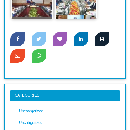
কমিউনিটি ব্যাংকের
স্ট্যান্ডার্ড ব্যাংকের
পরিচালনা পর্ষদের
৩৯৭তম বোর্ড সভা
৫৬তম সভা অনুষ্ঠিত
অনুষ্ঠিত
CATEGORIES
Uncategorized
Uncatrgorized