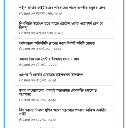
শহীদ ফায়ার ফাইটারদের পরিবারের পাশে আনভীর বসুন্ধরা গ্রুপ
Posted on নভেম্বর ২৭th, ২০২৫
শিগগিরই উদ্বোধন হতে যাচ্ছে হোটেল ‘বেস্ট ওয়েস্টার্ন প্লাস বে
হিলস্’
Posted on অক্টোবর ১৬th, ২০২৫
ফাউন্ডারস কমিউনিটি ক্লাবের নতুন নির্বাহী কমিটি ঘোষণা
Posted on আগস্ট ১৯th, ২০২৫
ক্যানন বিজনেস সেন্টার উদ্বোধন হলো ঢাকায়
Posted on মে ২৮th, ২০২৫
এপেক্স রিওয়ার্ডস মেম্বারের মাইলফলক উদযাপন
Posted on মে ১৭th, ২০২৫
ডাবর বাংলাদেশের ধামরাই কারখানায় সৌরশক্তি প্রকল্পের
অগ্রযাত্রা
Posted on মে ১৭th, ২০২৫
বিশ্ব আলো দিবসে খুশির আলো ছড়ানোর প্রত্যয়ে আকিজ এলইডি
লাইট
Posted on মে ১৭th, ২০২৫