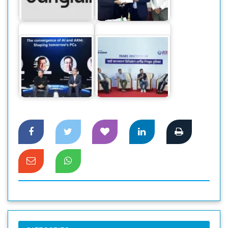
ডিজিটাল লেনদেন সেবার
ডাটা সেন্টার বাস্তবায়ন
অনুমতি
করবে…
স্মার্ট বাংলাদেশ বিনির্মাণে
আইএফএ ২০২৪
‘সেন্ট্রাল ফোরাম’ গঠনের
প্রদর্শনীতে অনারের চমক
আহ্বান