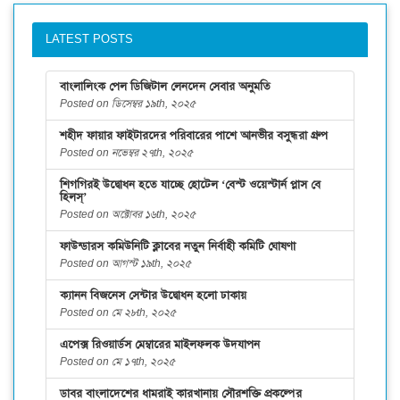
LATEST POSTS
বাংলালিংক পেল ডিজিটাল লেনদেন সেবার অনুমতি
Posted on ডিসেম্বর ১৯th, ২০২৫
শহীদ ফায়ার ফাইটারদের পরিবারের পাশে আনভীর বসুন্ধরা গ্রুপ
Posted on নভেম্বর ২৭th, ২০২৫
শিগগিরই উদ্বোধন হতে যাচ্ছে হোটেল ‘বেস্ট ওয়েস্টার্ন প্লাস বে
হিলস্’
Posted on অক্টোবর ১৬th, ২০২৫
ফাউন্ডারস কমিউনিটি ক্লাবের নতুন নির্বাহী কমিটি ঘোষণা
Posted on আগস্ট ১৯th, ২০২৫
ক্যানন বিজনেস সেন্টার উদ্বোধন হলো ঢাকায়
Posted on মে ২৮th, ২০২৫
এপেক্স রিওয়ার্ডস মেম্বারের মাইলফলক উদযাপন
Posted on মে ১৭th, ২০২৫
ডাবর বাংলাদেশের ধামরাই কারখানায় সৌরশক্তি প্রকল্পের