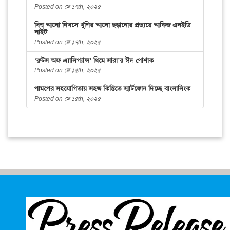
Posted on মে ১৭th, ২০২৫
বিশ্ব আলো দিবসে খুশির আলো ছড়ানোর প্রত্যয়ে আকিজ এলইডি
লাইট
Posted on মে ১৭th, ২০২৫
‘রুটস অফ এ্যালিগ্যান্স’ থিমে সারা’র ঈদ পোশাক
Posted on মে ১৫th, ২০২৫
পামপের সহযোগিতায় সহজ কিস্তিতে স্মার্টফোন দিচ্ছে বাংলালিংক
Posted on মে ১৫th, ২০২৫