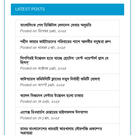
LATEST POSTS
বাংলালিংক পেল ডিজিটাল লেনদেন সেবার অনুমতি
Posted on ডিসেম্বর ১৯th, ২০২৫
শহীদ ফায়ার ফাইটারদের পরিবারের পাশে আনভীর বসুন্ধরা গ্রুপ
Posted on নভেম্বর ২৭th, ২০২৫
শিগগিরই উদ্বোধন হতে যাচ্ছে হোটেল ‘বেস্ট ওয়েস্টার্ন প্লাস বে
হিলস্’
Posted on অক্টোবর ১৬th, ২০২৫
ফাউন্ডারস কমিউনিটি ক্লাবের নতুন নির্বাহী কমিটি ঘোষণা
Posted on আগস্ট ১৯th, ২০২৫
ক্যানন বিজনেস সেন্টার উদ্বোধন হলো ঢাকায়
Posted on মে ২৮th, ২০২৫
এপেক্স রিওয়ার্ডস মেম্বারের মাইলফলক উদযাপন
Posted on মে ১৭th, ২০২৫
ডাবর বাংলাদেশের ধামরাই কারখানায় সৌরশক্তি প্রকল্পের
অগ্রযাত্রা