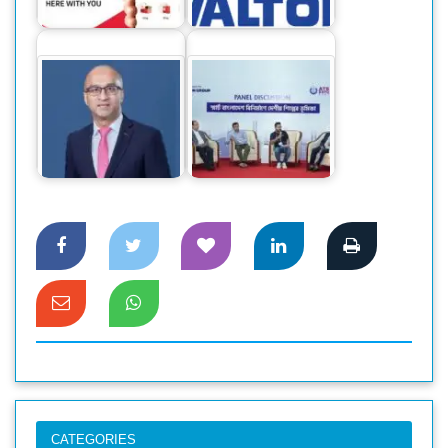
নিতে…
সুদৃঢ়…
‘সিটি ব্যাংকের নিট
স্মার্ট বাংলাদেশ বিনির্মাণে
মুনাফা ১ হাজার ১৪
‘সেন্ট্রাল ফোরাম’ গঠনের
কোটি টাকা’
আহ্বান
CATEGORIES