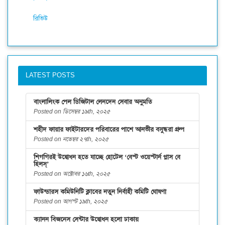
রিভিউ
LATEST POSTS
বাংলালিংক পেল ডিজিটাল লেনদেন সেবার অনুমতি
Posted on ডিসেম্বর ১৯th, ২০২৫
শহীদ ফায়ার ফাইটারদের পরিবারের পাশে আনভীর বসুন্ধরা গ্রুপ
Posted on নভেম্বর ২৭th, ২০২৫
শিগগিরই উদ্বোধন হতে যাচ্ছে হোটেল ‘বেস্ট ওয়েস্টার্ন প্লাস বে
হিলস্’
Posted on অক্টোবর ১৬th, ২০২৫
ফাউন্ডারস কমিউনিটি ক্লাবের নতুন নির্বাহী কমিটি ঘোষণা
Posted on আগস্ট ১৯th, ২০২৫
ক্যানন বিজনেস সেন্টার উদ্বোধন হলো ঢাকায়