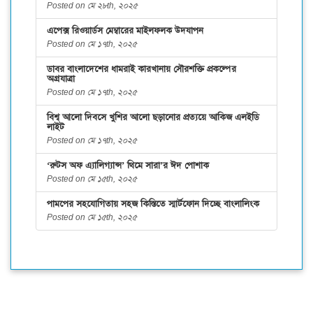
Posted on মে ২৮th, ২০২৫
এপেক্স রিওয়ার্ডস মেম্বারের মাইলফলক উদযাপন
Posted on মে ১৭th, ২০২৫
ডাবর বাংলাদেশের ধামরাই কারখানায় সৌরশক্তি প্রকল্পের
অগ্রযাত্রা
Posted on মে ১৭th, ২০২৫
বিশ্ব আলো দিবসে খুশির আলো ছড়ানোর প্রত্যয়ে আকিজ এলইডি
লাইট
Posted on মে ১৭th, ২০২৫
‘রুটস অফ এ্যালিগ্যান্স’ থিমে সারা’র ঈদ পোশাক
Posted on মে ১৫th, ২০২৫
পামপের সহযোগিতায় সহজ কিস্তিতে স্মার্টফোন দিচ্ছে বাংলালিংক
Posted on মে ১৫th, ২০২৫