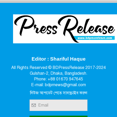
Editor : Shariful Haque
All Rights Reserved © BDPressRelease 2017-2024
Gulshan-2, Dhaka, Bangladesh.
Phone: +88 01670 947645
E-mail: bdprnews@gmail.com
নিউজ আপডেট পেতে সাবস্ক্রাইব করুন