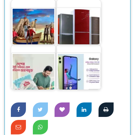
শীতে উষ্ণতার যোগান
দিতে ‘সারা’র
শীতপোশাকের সম্ভার
দেশি ফ্রিজে স্বপ্নপূরণ
দেশের প্রতিটি পরিবার
‘অসাম’ সিরিজের নতুন
হোক আয়োডিনের
স্মার্টফোন নিয়ে এলো
অভাবমুক্ত
স্যামসাং