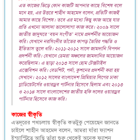
এত কাজের ভিড়ে কোন কাজটি আপনার কাছে বিশেষ বলে
মনে হয়, এর উত্তরে শাহীন আহমেদ বলেন, প্রতিটি কাজই
আমার কাছে বিশেষ। তবে এর মধ্যে কিছু কাজ আছে যার
প্রতি এখনো আলাদা ভালোলাগা কাজ করে। ২০০৯ সালে
জাতীয় জাদুঘরে ‘বয়ন সংগীত’ নামে প্রদর্শনীর আয়োজন
করি। যেখানে নরসিংদীর তাঁতের কাপড় তৈরির পদ্ধতি ও
ইতিতাস তুলে ধরি। ২০১১-২০১২ সালে জামদানি বিপণন
প্রদর্শনী করি। যেখানে ডেমরা অঞ্চলের জামদানির আয়োজন
করেছিলাম। এ ছাড়া ২০১৩ সালে হোম টেক্সটাইল
এক্সেবিশন করি। বেডশিট, পর্দা, কুশনের প্রদর্শনী করা হয়
সেখানে। ২০১২ সালের বাংলাদেশ প্রিমিয়ার লিগের ঢাকা
গ্লাডিয়েটর্সের ওয়ারড্রব পার্টনার হিসেবে ছিলাম এবং ২০১৩
ও ২০১৪ সালে বাংলাদেশের জাতীয় হকি দলের ওয়ারড্রব
পার্টনার হিসেবে কাজ করি।
কাজের স্বীকৃতি
এতদূরের পথচলায় স্বীকৃতি কতটুকু পেয়েছেন জানতে
চাইলে শাহীন আহমেদ বলেন, আমরা যাঁরা ফ্যাশন
ইন্ডাস্ট্রিতে আছি তাঁরা শুরু থেকেই অনেক ফ্যাশন