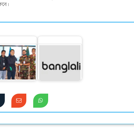
াকবে।
যায় ক্ষতিগ্রস্ত ২,৫০০+
বাংলালিংক পেল
পরিবারকে সহায়তা
ডিজিটাল লেনদেন সেবার
করতে…
অনুমতি