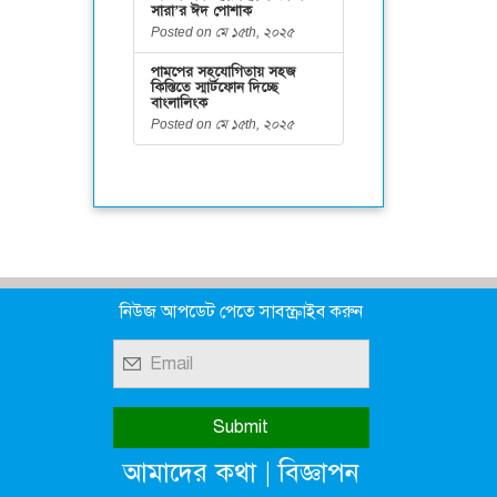
সারা’র ঈদ পোশাক
Posted on মে ১৫th, ২০২৫
পামপের সহযোগিতায় সহজ
কিস্তিতে স্মার্টফোন দিচ্ছে
বাংলালিংক
Posted on মে ১৫th, ২০২৫
নিউজ আপডেট পেতে সাবস্ক্রাইব করুন
|
আমাদের কথা
বিজ্ঞাপন