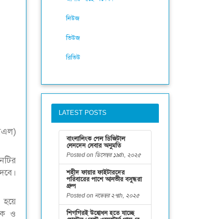
নিউজ
ভিউজ
রিভিউ
LATEST POSTS
এসএল)
বাংলালিংক পেল ডিজিটাল
লেনদেন সেবার অনুমতি
Posted on ডিসেম্বর ১৯th, ২০২৫
ানটির
দেবে।
শহীদ ফায়ার ফাইটারদের
পরিবারের পাশে আনভীর বসুন্ধরা
গ্রুপ
Posted on নভেম্বর ২৭th, ২০২৫
ত হয়ে
হক ও
শিগগিরই উদ্বোধন হতে যাচ্ছে