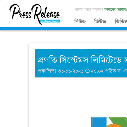
জানার আছে অনেক?
আমাদের জানান
নিউজ
ভিউজ
ভিডি
প্রগতি সিস্টেমস লিমিটেডে 
প্রকাশিতঃ ৩১/০১/২০২১
২০:০২ পঠিত সংখ্