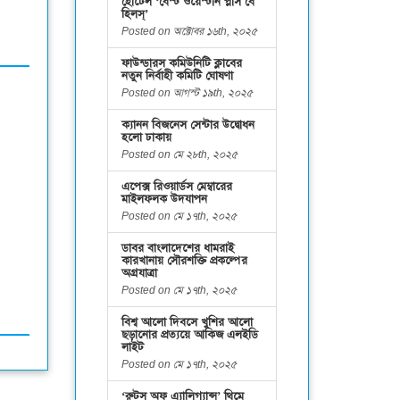
হোটেল ‘বেস্ট ওয়েস্টার্ন প্লাস বে
হিলস্’
Posted on অক্টোবর ১৬th, ২০২৫
ফাউন্ডারস কমিউনিটি ক্লাবের
নতুন নির্বাহী কমিটি ঘোষণা
Posted on আগস্ট ১৯th, ২০২৫
ক্যানন বিজনেস সেন্টার উদ্বোধন
হলো ঢাকায়
Posted on মে ২৮th, ২০২৫
এপেক্স রিওয়ার্ডস মেম্বারের
মাইলফলক উদযাপন
Posted on মে ১৭th, ২০২৫
ডাবর বাংলাদেশের ধামরাই
কারখানায় সৌরশক্তি প্রকল্পের
অগ্রযাত্রা
Posted on মে ১৭th, ২০২৫
বিশ্ব আলো দিবসে খুশির আলো
ছড়ানোর প্রত্যয়ে আকিজ এলইডি
লাইট
Posted on মে ১৭th, ২০২৫
‘রুটস অফ এ্যালিগ্যান্স’ থিমে