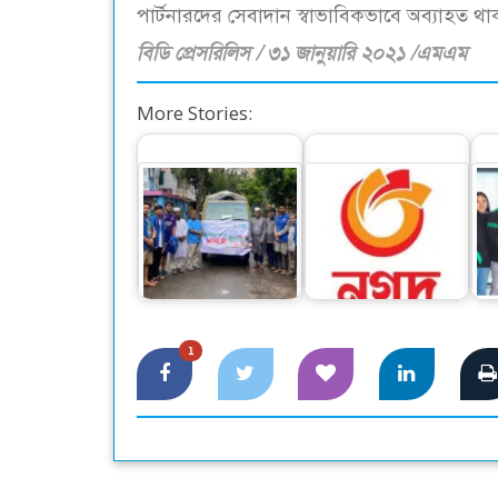
পার্টনারদের সেবাদান স্বাভাবিকভাবে অব্যাহত থ
বিডি প্রেসরিলিস / ৩১ জানুয়ারি ২০২১ /এমএম
More Stories:
চট্টগ্রামে বানবাসীদের
আর্থিক খাত অস্থিতিশীল
বন্
পাশে আইএসডিই ও যুব
করতে নগদের বিপক্ষে
ভোক্তা…
চক্রান্ত হচ্ছে
1