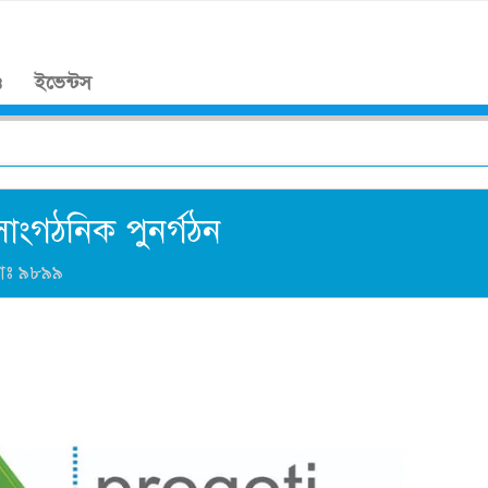
।
ও
ইভেন্টস
সাংগঠনিক পুনর্গঠন
যাঃ
৯৮৯৯