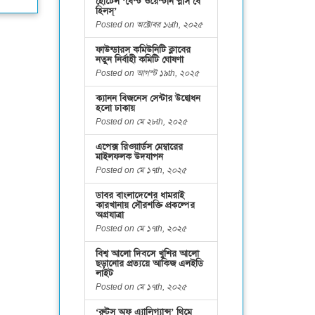
হোটেল ‘বেস্ট ওয়েস্টার্ন প্লাস বে
হিলস্’
Posted on অক্টোবর ১৬th, ২০২৫
ফাউন্ডারস কমিউনিটি ক্লাবের
নতুন নির্বাহী কমিটি ঘোষণা
Posted on আগস্ট ১৯th, ২০২৫
ক্যানন বিজনেস সেন্টার উদ্বোধন
হলো ঢাকায়
Posted on মে ২৮th, ২০২৫
এপেক্স রিওয়ার্ডস মেম্বারের
মাইলফলক উদযাপন
Posted on মে ১৭th, ২০২৫
ডাবর বাংলাদেশের ধামরাই
কারখানায় সৌরশক্তি প্রকল্পের
অগ্রযাত্রা
Posted on মে ১৭th, ২০২৫
বিশ্ব আলো দিবসে খুশির আলো
ছড়ানোর প্রত্যয়ে আকিজ এলইডি
লাইট
Posted on মে ১৭th, ২০২৫
‘রুটস অফ এ্যালিগ্যান্স’ থিমে