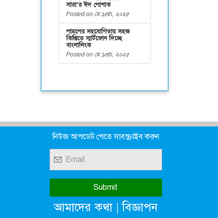
সারা’র ঈদ পোশাক
Posted on মে ১৫th, ২০২৫
পামপের সহযোগিতায় সহজ
কিস্তিতে স্মার্টফোন দিচ্ছে
বাংলালিংক
Posted on মে ১৫th, ২০২৫
নিউজ আপডেট পেতে সাবস্ক্রাইব করুন
|
আমাদের কথা
বিজ্ঞাপন