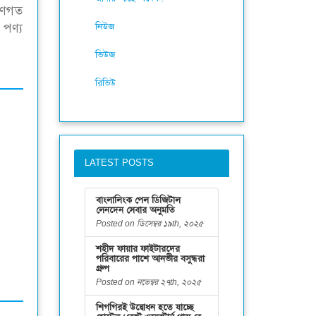
গুণগত
 পণ্য
নিউজ
ভিউজ
রিভিউ
LATEST POSTS
বাংলালিংক পেল ডিজিটাল
লেনদেন সেবার অনুমতি
Posted on ডিসেম্বর ১৯th, ২০২৫
শহীদ ফায়ার ফাইটারদের
পরিবারের পাশে আনভীর বসুন্ধরা
গ্রুপ
Posted on নভেম্বর ২৭th, ২০২৫
শিগগিরই উদ্বোধন হতে যাচ্ছে