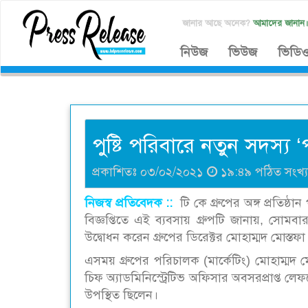
জানার আছে অনেক?
আমাদের জানান
নিউজ
ভিউজ
ভিডি
পুষ্টি পরিবারে নতুন সদস্য ‘পু
প্রকাশিতঃ ০৩/০২/২০২১
১৯:৪৯ পঠিত সংখ্
নিজস্ব প্রতিবেদক ::
টি কে গ্রুপের অঙ্গ প্রতিষ্ঠ
বিজ্ঞপ্তিতে এই ব্যবসায় গ্রুপটি জানায়, সোমবা
উদ্বোধন করেন গ্রুপের ডিরেক্টর মোহাম্মদ মোস্তফ
এসময় গ্রুপের পরিচালক (মার্কেটিং) মোহাম্ম
চিফ অ্যাডমিনিস্ট্রেটিভ অফিসার অবসরপ্রাপ্ত লে
উপস্থিত ছিলেন।