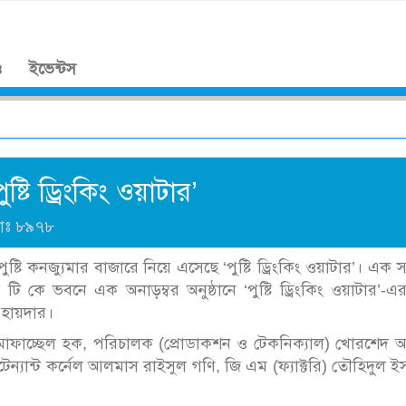
।
ও
ইভেন্টস
ষ্টি ড্রিংকিং ওয়াটার’
যাঃ
৮৯৭৮
ান পুষ্টি কনজ্যুমার বাজারে নিয়ে এসেছে ‘পুষ্টি ড্রিংকিং ওয়াটার’। এক 
র টি কে ভবনে এক অনাড়ম্বর অনুষ্ঠানে ‘পুষ্টি ড্রিংকিং ওয়াটার’-এ
া হায়দার।
দ মোফাচ্ছেল হক, পরিচালক (প্রোডাকশন ও টেকনিক্যাল) খোরশেদ
ফটেন্যান্ট কর্নেল আলমাস রাইসুল গণি, জি এম (ফ্যাক্টরি) তৌহিদুল 