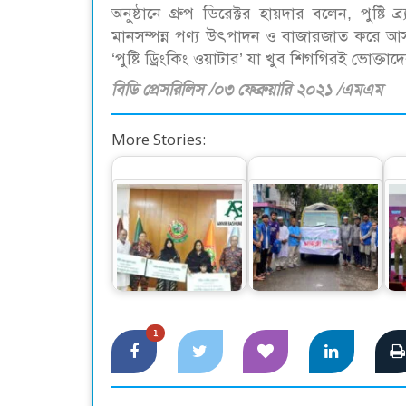
অনুষ্ঠানে গ্রুপ ডিরেক্টর হায়দার বলেন, পুষ্ট
মানসম্পন্ন পণ্য উৎপাদন ও বাজারজাত করে আসছে
‘পুষ্টি ড্রিংকিং ওয়াটার’ যা খুব শিগগিরই ভোক্তা
বিডি প্রেসরিলিস /০৩ ফেব্রুয়ারি ২০২১ /এমএম
More Stories:
শহীদ ফায়ার ফাইটারদের
চট্টগ্রামে বানবাসীদের
ওয
পরিবারের পাশে আনভীর
পাশে আইএসডিই ও যুব
বসুন্ধরা গ্রুপ
ভোক্তা…
1