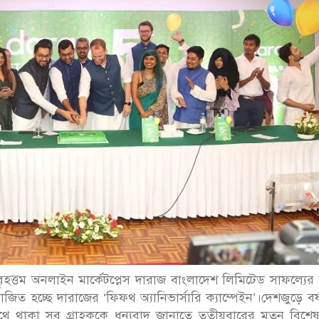
ৃহত্তম অনলাইন মার্কেটপ্লেস দারাজ বাংলাদেশ লিমিটেড সাফল্যের
হচ্ছে দারাজের ‘ফিফথ অ্যানিভার্সারি ক্যাম্পেইন’।দেশজুড়ে বর্ষপ
থাকা সব গ্রাহককে ধন্যবাদ জানাতে তৃতীয়বারের মতন বিশে