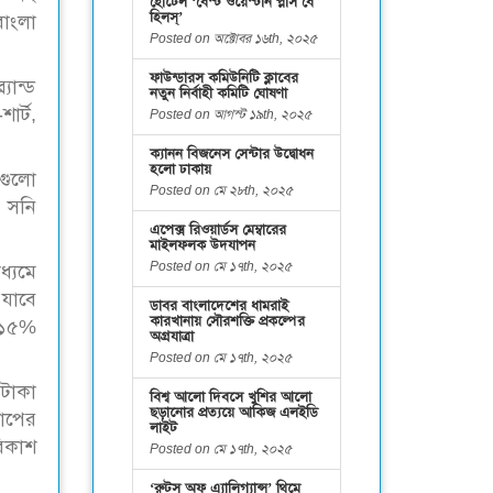
হোটেল ‘বেস্ট ওয়েস্টার্ন প্লাস বে
হিলস্’
বাংলা
Posted on অক্টোবর ১৬th, ২০২৫
ফাউন্ডারস কমিউনিটি ক্লাবের
যান্ড
নতুন নির্বাহী কমিটি ঘোষণা
ার্ট,
Posted on আগস্ট ১৯th, ২০২৫
ক্যানন বিজনেস সেন্টার উদ্বোধন
হলো ঢাকায়
যগুলো
Posted on মে ২৮th, ২০২৫
, সনি
এপেক্স রিওয়ার্ডস মেম্বারের
মাইলফলক উদযাপন
Posted on মে ১৭th, ২০২৫
ধ্যমে
 যাবে
ডাবর বাংলাদেশের ধামরাই
কারখানায় সৌরশক্তি প্রকল্পের
ে ১৫%
অগ্রযাত্রা
Posted on মে ১৭th, ২০২৫
 টাকা
বিশ্ব আলো দিবসে খুশির আলো
ছড়ানোর প্রত্যয়ে আকিজ এলইডি
যাপের
লাইট
বিকাশ
Posted on মে ১৭th, ২০২৫
‘রুটস অফ এ্যালিগ্যান্স’ থিমে