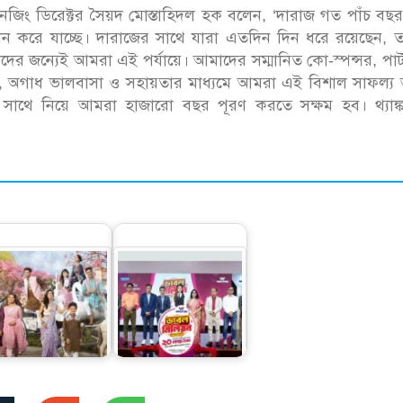
েজিং ডিরেক্টর সৈয়দ মোস্তাহিদল হক বলেন, ‘দারাজ গত পাঁচ বছ
প্রদান করে যাচ্ছে। দারাজের সাথে যারা এতদিন দিন ধরে রয়েছেন, 
ের জন্যেই আমরা এই পর্যায়ে। আমাদের সম্মানিত কো-স্পন্সর, পার্
া, অগাধ ভালবাসা ও সহায়তার মাধ্যমে আমরা এই বিশাল সাফল্য 
াথে নিয়ে আমরা হাজারো বছর পূরণ করতে সক্ষম হব। থ্যাঙ্
উৎসবের আলিঙ্গনে
ওয়ালটন পণ্য কিনে ২০
ারা’র ঈদ পোশাকের
লাখ টাকা পাওয়ার
আয়োজন
সুযোগ