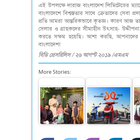
এই উপলক্ষে দারাজ বাংলাদেশ লিমিটেডের ম্যান
বাংলাদেশে বিশ্বস্ততার সাথে ক্রেতাদের সেবা 
প্রতি আমরা আন্তরিকভাবে কৃতজ্ঞ। কারণ আজ তাদ
সেলার ও গ্রাহকদের সীমাহীন উৎসাহ- উদ্দীপন
করতে সক্ষম হয়েছি। আশা করছি, আপনাদের স
বাংলাদেশ!
বিডি প্রেসরিলিস / ২৬ আগস্ট ২০১৯ /এমএম
More Stories:
সারা’র ঈদুল আযহা
ওয়ালটনের ১২০ কিমি
‘স
আয়োজন
রেঞ্জের নতুন ই-বাইক