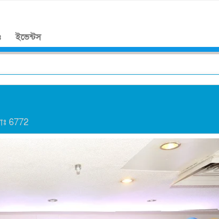
।
ও
ইভেন্টস
যাঃ
6772