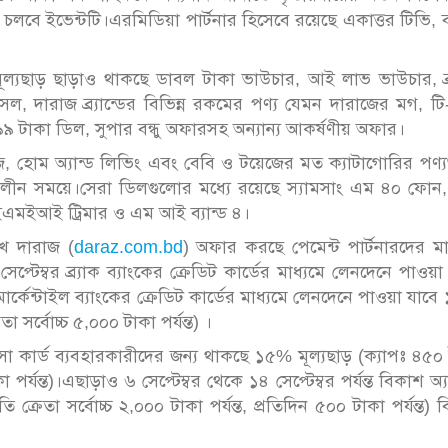
যন্ত চলবে ইভেন্টটি।এরমিডিয়া পার্টনার হিসেবে রয়েছে একাত্তর টিভি, 
ল্যছাড় ছাড়াও থাকছে ডাবল টাকা ভাউচার, আই লাভ ভাউচার, ব্র্
, দারাজ ব্র্যান্ডের বিভিন্ন রকমের পণ্য যেমন দারাজের মগ, টি-শ
৯৯ টাকা ডিল, সুপার বন্ধু অফারসহ অন্যান্য আকর্ষণীয় অফার।
সেসরিজ, হোম অ্যান্ড লিভিং এবং বেবি ও টয়েজের মত ক্যাটাগোরির পণ্
লাকালীন সময়ে।সেরা ডিলগুলোর মধ্যে রয়েছে স্যামসাং এম ৪০ ফোন
 কেইএমইআই ট্রিমার ও এম আই ব্যান্ড ৪।
খে দারাজ (
daraz.com.bd
) অফার করছে পেমেন্ট পার্টনারদের মা
টেম্বর ব্র্যাক ব্যাংকের ক্রেডিট কার্ডের মাধ্যমে লেনদেনে পাওয়া
মার্কেন্টাইল ব্যাংকের ক্রেডিট কার্ডের মাধ্যমে লেনদেনে পাওয়া যাব
তা সর্বোচ্চ ৫,০০০ টাকা পর্যন্ত) ।
 ভিসা কার্ড ব্যবহারকারীদের জন্য থাকছে ১৫% মূল্যছাড় (ক্যাপঃ ৪৫০
 পর্যন্ত)।এছাড়াও ৬ সেপ্টেম্বর থেকে ১৪ সেপ্টেম্বর পর্যন্ত বিকাশ অ্
 ক্রেতা সর্বোচ্চ ২,০০০ টাকা পর্যন্ত, প্রতিদিন ৫০০ টাকা পর্যন্ত) 