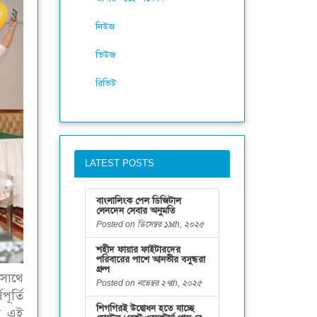
নিউজ
ভিউজ
রিভিউ
LATEST POSTS
বাংলালিংক পেল ডিজিটাল
লেনদেন সেবার অনুমতি
Posted on ডিসেম্বর ১৯th, ২০২৫
শহীদ ফায়ার ফাইটারদের
পরিবারের পাশে আনভীর বসুন্ধরা
গ্রুপ
 সাথে
Posted on নভেম্বর ২৭th, ২০২৫
ূর্তি
শিগগিরই উদ্বোধন হতে যাচ্ছে
ষ এই