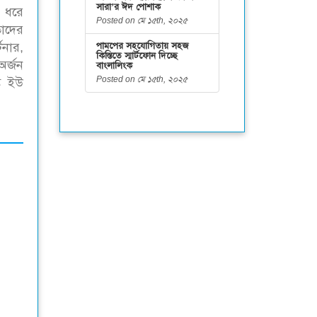
সারা’র ঈদ পোশাক
র ধরে
Posted on মে ১৫th, ২০২৫
তাদের
টনার,
পামপের সহযোগিতায় সহজ
কিস্তিতে স্মার্টফোন দিচ্ছে
অর্জন
বাংলালিংক
Posted on মে ১৫th, ২০২৫
ক ইউ