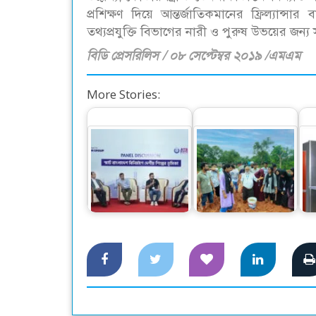
প্রশিক্ষণ দিয়ে আন্তর্জাতিকমানের ফ্রিল্যান্সা
তথ্যপ্রযুক্তি বিভাগের নারী ও পুরুষ উভয়ের জন্য
বিডি প্রেসরিলিস / ০৮ সেপ্টেম্বর ২০১৯ /এমএম
More Stories:
স্মার্ট বাংলাদেশ বিনির্মাণে
বন্যায় ক্ষতিগ্রস্থ কৃষকদের
‘সেন্ট্রাল ফোরাম’ গঠনের
জন্য ধান থেকে চারা
আহ্বান
তৈরি…
দ