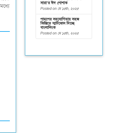
সারা’র ঈদ পোশাক
মধ্যে
Posted on মে ১৫th, ২০২৫
পামপের সহযোগিতায় সহজ
কিস্তিতে স্মার্টফোন দিচ্ছে
বাংলালিংক
Posted on মে ১৫th, ২০২৫