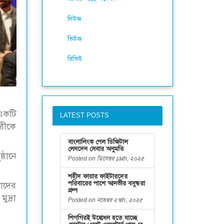
নিউজ
ভিউজ
রিভিউ
 একটি
LATEST POSTS
ারীকে
বাংলালিংক পেল ডিজিটাল
লেনদেন সেবার অনুমতি
্ঠানে
Posted on ডিসেম্বর ১৯th, ২০২৫
শহীদ ফায়ার ফাইটারদের
পরিবারের পাশে আনভীর বসুন্ধরা
মাদের
গ্রুপ
ুদ্রা
Posted on নভেম্বর ২৭th, ২০২৫
শিগগিরই উদ্বোধন হতে যাচ্ছে