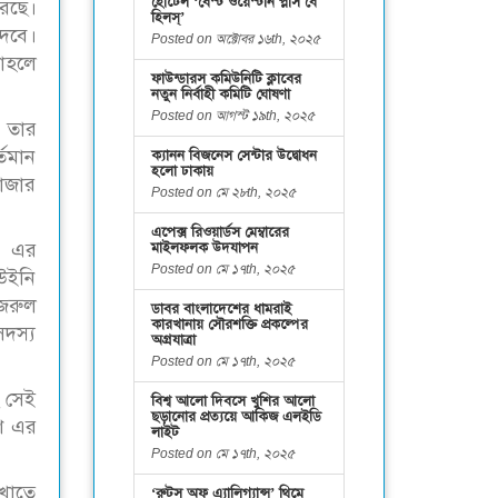
হোটেল ‘বেস্ট ওয়েস্টার্ন প্লাস বে
করছে।
হিলস্’
দেবে।
Posted on অক্টোবর ১৬th, ২০২৫
তাহলে
ফাউন্ডারস কমিউনিটি ক্লাবের
নতুন নির্বাহী কমিটি ঘোষণা
Posted on আগস্ট ১৯th, ২০২৫
় তার
্তমান
ক্যানন বিজনেস সেন্টার উদ্বোধন
হলো ঢাকায়
বাজার
Posted on মে ২৮th, ২০২৫
এপেক্স রিওয়ার্ডস মেম্বারের
মাইলফলক উদযাপন
ট এর
Posted on মে ১৭th, ২০২৫
 উইনি
নজরুল
ডাবর বাংলাদেশের ধামরাই
কারখানায় সৌরশক্তি প্রকল্পের
সদস্য
অগ্রযাত্রা
Posted on মে ১৭th, ২০২৫
ং সেই
বিশ্ব আলো দিবসে খুশির আলো
ছড়ানোর প্রত্যয়ে আকিজ এলইডি
ণে এর
লাইট
Posted on মে ১৭th, ২০২৫
 খাতে
‘রুটস অফ এ্যালিগ্যান্স’ থিমে