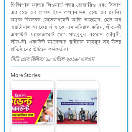
প্রিন্সিপাল ফাদার লিওনার্ড শঙ্কর রোজারিও এবং বিকাশ
এর হেড অব সেলস ইমন কল্যান দত্ত, হেড অব প্ল্যানিং
অ্যান্ড বিজনেস ডেভেলপমেন্ট আলি আহম্মেদ, হেড অব
এক্সর্টানাল অ্যাফেয়ার্স এ কে এম মনিরুল করিম, লীড-কী
একাউন্ট ম্যানেজমেন্ট মো: মাহবুবুর রহমান চৌধুরী,
লীড-কী একাউন্ট ম্যানেজার রাইয়ান মাহমুদ সহ উভয়
প্রতিষ্ঠানের উর্দ্ধতন কর্মকর্তারা।
বিডি প্রেস রিলিস/ ১৮ এপ্রিল ২০১৯/ এমএম
More Stories:
বিকাশের স্টুডেন্ট
স্মার্ট বাংলাদেশ বিনির্মাণে
অ্যাকাউন্ট ক্যাশলেস
‘সেন্ট্রাল ফোরাম’ গঠনের
লেনদেনে…
আহ্বান