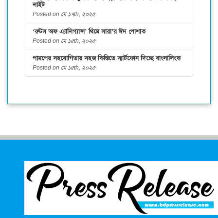
লাইট
Posted on মে ১৭th, ২০২৫
‘রুটস অফ এ্যালিগ্যান্স’ থিমে সারা’র ঈদ পোশাক
Posted on মে ১৫th, ২০২৫
পামপের সহযোগিতায় সহজ কিস্তিতে স্মার্টফোন দিচ্ছে বাংলালিংক
Posted on মে ১৫th, ২০২৫