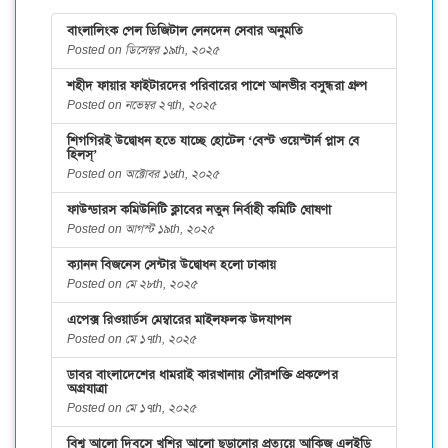
বাংলালিংক পেল ডিজিটাল লেনদেন সেবার অনুমতি
Posted on ডিসেম্বর ১৯th, ২০২৫
শহীদ ফায়ার ফাইটারদের পরিবারের পাশে আনভীর বসুন্ধরা গ্রুপ
Posted on নভেম্বর ২৭th, ২০২৫
শিগগিরই উদ্বোধন হতে যাচ্ছে হোটেল ‘বেস্ট ওয়েস্টার্ন প্লাস বে
হিলস্’
Posted on অক্টোবর ১৬th, ২০২৫
ফাউন্ডারস কমিউনিটি ক্লাবের নতুন নির্বাহী কমিটি ঘোষণা
Posted on আগস্ট ১৯th, ২০২৫
ক্যানন বিজনেস সেন্টার উদ্বোধন হলো ঢাকায়
Posted on মে ২৮th, ২০২৫
এপেক্স রিওয়ার্ডস মেম্বারের মাইলফলক উদযাপন
Posted on মে ১৭th, ২০২৫
ডাবর বাংলাদেশের ধামরাই কারখানায় সৌরশক্তি প্রকল্পের
অগ্রযাত্রা
Posted on মে ১৭th, ২০২৫
বিশ্ব আলো দিবসে খুশির আলো ছড়ানোর প্রত্যয়ে আকিজ এলইডি