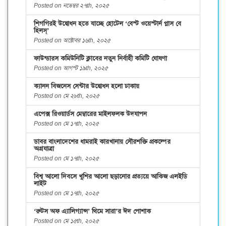
Posted on নভেম্বর ২৭th, ২০২৫
শিগগিরই উদ্বোধন হতে যাচ্ছে হোটেল ‘বেস্ট ওয়েস্টার্ন প্লাস বে
হিলস্’
Posted on অক্টোবর ১৬th, ২০২৫
ফাউন্ডারস কমিউনিটি ক্লাবের নতুন নির্বাহী কমিটি ঘোষণা
Posted on আগস্ট ১৯th, ২০২৫
ক্যানন বিজনেস সেন্টার উদ্বোধন হলো ঢাকায়
Posted on মে ২৮th, ২০২৫
এপেক্স রিওয়ার্ডস মেম্বারের মাইলফলক উদযাপন
Posted on মে ১৭th, ২০২৫
ডাবর বাংলাদেশের ধামরাই কারখানায় সৌরশক্তি প্রকল্পের
অগ্রযাত্রা
Posted on মে ১৭th, ২০২৫
বিশ্ব আলো দিবসে খুশির আলো ছড়ানোর প্রত্যয়ে আকিজ এলইডি
লাইট
Posted on মে ১৭th, ২০২৫
‘রুটস অফ এ্যালিগ্যান্স’ থিমে সারা’র ঈদ পোশাক
Posted on মে ১৫th, ২০২৫