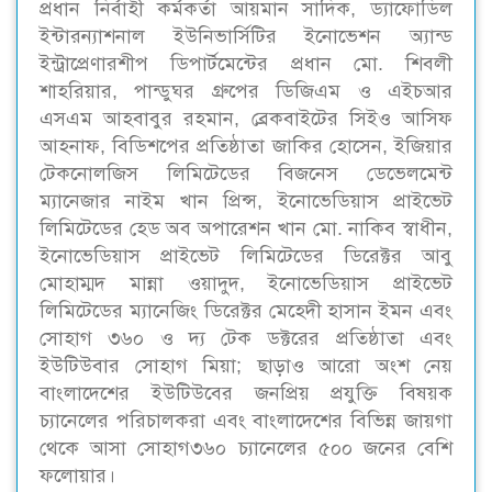
প্রধান নির্বাহী কর্মকর্তা আয়মান সাদিক, ড্যাফোডিল
ইন্টারন্যাশনাল ইউনিভার্সিটির ইনোভেশন অ্যান্ড
ইন্ট্রাপ্রেণারশীপ ডিপার্টমেন্টের প্রধান মো. শিবলী
শাহরিয়ার, পান্ডুঘর গ্রুপের ডিজিএম ও এইচআর
এসএম আহবাবুর রহমান, ব্রেকবাইটের সিইও আসিফ
আহনাফ, বিডিশপের প্রতিষ্ঠাতা জাকির হোসেন, ইজিয়ার
টেকনোলজিস লিমিটেডের বিজনেস ডেভেলমেন্ট
ম্যানেজার নাইম খান প্রিন্স, ইনোভেডিয়াস প্রাইভেট
লিমিটেডের হেড অব অপারেশন খান মো. নাকিব স্বাধীন,
ইনোভেডিয়াস প্রাইভেট লিমিটেডের ডিরেক্টর আবু
মোহাম্মদ মান্না ওয়াদুদ, ইনোভেডিয়াস প্রাইভেট
লিমিটেডের ম্যানেজিং ডিরেক্টর মেহেদী হাসান ইমন এবং
সোহাগ ৩৬০ ও দ্য টেক ডক্টরের প্রতিষ্ঠাতা এবং
ইউটিউবার সোহাগ মিয়া; ছাড়াও আরো অংশ নেয়
বাংলাদেশের ইউটিউবের জনপ্রিয় প্রযুক্তি বিষয়ক
চ্যানেলের পরিচালকরা এবং বাংলাদেশের বিভিন্ন জায়গা
থেকে আসা সোহাগ৩৬০ চ্যানেলের ৫০০ জনের বেশি
ফলোয়ার।