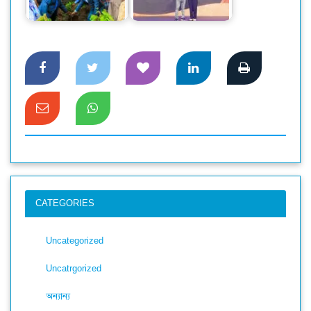
জলবায়ু সংকট
গ্রোথ অ্যাওয়ার্ড পেলো
মোকাবিলায়…
স্মার্ট…
CATEGORIES
Uncategorized
Uncatrgorized
অন্যান্য