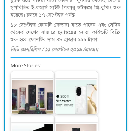
ব্ল্যাক রঙে পাওয়া যাবে ফোনটি। বুধবার থেকেই দেশের
সুপরিচিত ই-কমার্স সাইট পিকাবু ডটকমে প্রি-বুকিং শুরু
হয়েছে। চলবে ১৭ সেপ্টেম্বর পর্যন্ত।
১৮ সেপ্টেম্বর ফোনটি ক্রেতারা হাতে পাবেন এবং সেদিন
থেকেই দেশের বাজারে হুয়াওয়ের নোভা ফাইভটি বিক্রি
শুরু হবে।ফোনটির দাম ৪৯ হাজার ৯৯৯ টাকা
বিডি প্রেসরিলিস / ১১ সেপ্টেম্বর ২০১৯ /এমএম
More Stories:
নতুন মডেলের
বাজার মাতাতে অনার
মেকানিক্যাল, আরজিবি
নিয়ে আসছে এআই
ও রিচার্জেবল…
পোট্রেইট মাস্টার…