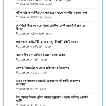
Posted on ডিসেম্বর ১৯th, ২০২৫
শহীদ ফায়ার ফাইটারদের পরিবারের পাশে আনভীর বসুন্ধরা গ্রুপ
Posted on নভেম্বর ২৭th, ২০২৫
শিগগিরই উদ্বোধন হতে যাচ্ছে হোটেল ‘বেস্ট ওয়েস্টার্ন প্লাস বে
হিলস্’
Posted on অক্টোবর ১৬th, ২০২৫
ফাউন্ডারস কমিউনিটি ক্লাবের নতুন নির্বাহী কমিটি ঘোষণা
Posted on আগস্ট ১৯th, ২০২৫
ক্যানন বিজনেস সেন্টার উদ্বোধন হলো ঢাকায়
Posted on মে ২৮th, ২০২৫
এপেক্স রিওয়ার্ডস মেম্বারের মাইলফলক উদযাপন
Posted on মে ১৭th, ২০২৫
ডাবর বাংলাদেশের ধামরাই কারখানায় সৌরশক্তি প্রকল্পের
অগ্রযাত্রা
Posted on মে ১৭th, ২০২৫
বিশ্ব আলো দিবসে খুশির আলো ছড়ানোর প্রত্যয়ে আকিজ এলইডি
লাইট
Posted on মে ১৭th, ২০২৫