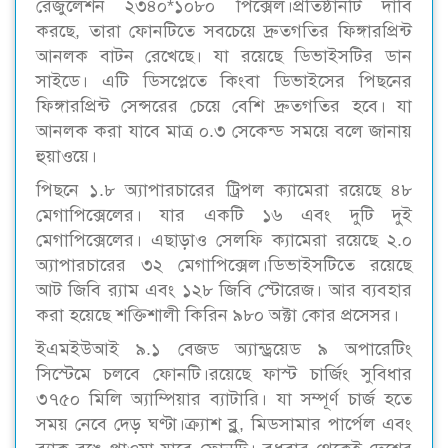
রেজুলেশন ২৩৪০*১০৮০ পিক্সেল।প্রতিষ্ঠানটি দাবি
করছে, তারা ফোনটিতে সবচেয়ে দ্রুতগতির ফিঙ্গারপ্রিন্ট
আনলক বাটন রেখেছে। যা রয়েছে ডিভাইসটির ডান
সাইডে। এটি ডিসপ্লেতে কিংবা ডিভাইসের পিছনের
ফিঙ্গারপ্রিন্ট সেন্সরের চেয়ে বেশি দ্রুতগতির হবে। যা
আনলক করা যাবে মাত্র ০.৩ সেকেন্ড সময়ে বলে জানায়
হুয়াওয়ে।
পিছনে ১.৮ অ্যাপারচারের ট্রিপল ক্যামেরা রয়েছে ৪৮
মেগাপিক্সেলের। যার একটি ১৬ এবং দুটি দুই
মেগাপিক্সেলের। এছাড়াও সেলফি ক্যামেরা রয়েছে ২.০
অ্যাপারচারের ৩২ মেগাপিক্সেল।ডিভাইসটিতে রয়েছে
আট জিবি র‍্যাম এবং ১২৮ জিবি স্টোরেজ। আর ব্যবহার
করা হয়েছে শক্তিশালী কিরিন ৯৮০ অক্টা কোর প্রসেসর।
ইএমইউআই ৯.১ বেজড অ্যান্ড্রয়েড ৯ অপারেটিং
সিস্টেমে চলবে ফোনটি।রয়েছে ফাস্ট চার্জিং সুবিধার
৩৭৫০ মিলি অ্যাম্পিয়ার ব্যাটারি। যা সম্পূর্ণ চার্জ হতে
সময় নেবে দেড় ঘণ্টা।ক্র্যাশ ব্লু, মিডসামার পার্পেল এবং