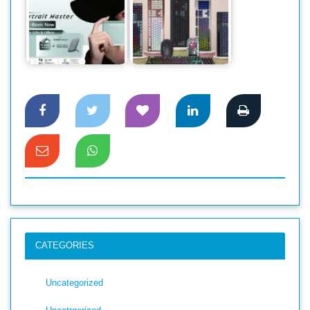
অনার ২০০ এবং ২০০
‘অ্যান্টিক’ ব্র্যান্ডের
প্রো প্রি-বুকিংয়ে দুর্দান্ত
কিবোর্ড-মাউস এনেছে
অফার
ওয়ালটন
CATEGORIES
Uncategorized