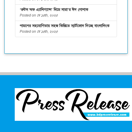
‘রুটস অফ এ্যালিগ্যান্স’ থিমে সারা’র ঈদ পোশাক
Posted on মে ১৫th, ২০২৫
পামপের সহযোগিতায় সহজ কিস্তিতে স্মার্টফোন দিচ্ছে বাংলালিংক
Posted on মে ১৫th, ২০২৫