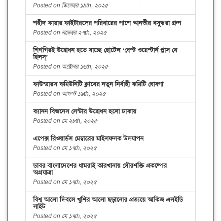
Posted on ডিসেম্বর ১৯th, ২০২৫
শহীদ ফায়ার ফাইটারদের পরিবারের পাশে আনভীর বসুন্ধরা গ্রুপ
Posted on নভেম্বর ২৭th, ২০২৫
শিগগিরই উদ্বোধন হতে যাচ্ছে হোটেল ‘বেস্ট ওয়েস্টার্ন প্লাস বে
হিলস্’
Posted on অক্টোবর ১৬th, ২০২৫
ফাউন্ডারস কমিউনিটি ক্লাবের নতুন নির্বাহী কমিটি ঘোষণা
Posted on আগস্ট ১৯th, ২০২৫
ক্যানন বিজনেস সেন্টার উদ্বোধন হলো ঢাকায়
Posted on মে ২৮th, ২০২৫
এপেক্স রিওয়ার্ডস মেম্বারের মাইলফলক উদযাপন
Posted on মে ১৭th, ২০২৫
ডাবর বাংলাদেশের ধামরাই কারখানায় সৌরশক্তি প্রকল্পের
অগ্রযাত্রা
Posted on মে ১৭th, ২০২৫
বিশ্ব আলো দিবসে খুশির আলো ছড়ানোর প্রত্যয়ে আকিজ এলইডি
লাইট
Posted on মে ১৭th, ২০২৫