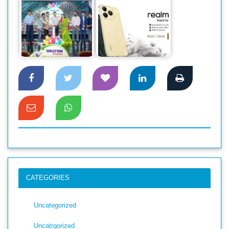
সচল-অচল আইটি
পণ্যের বদলে ওয়ালটনের
‘হার্ড টু ব্রেক’ স্থায়িত্ব নিয়ে
নতুন পণ্য ক্রয়ে…
স্মার্টফোনের…
CATEGORIES
Uncategorized
Uncatrgorized