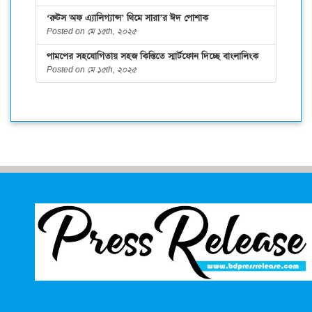
‘রুটস অফ এ্যালিগ্যান্স’ থিমে সারা’র ঈদ পোশাক
Posted on মে ১৫th, ২০২৫
পামপের সহযোগিতায় সহজ কিস্তিতে স্মার্টফোন দিচ্ছে বাংলালিংক
Posted on মে ১৫th, ২০২৫