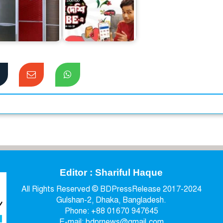
পাঠাওয়ের ‘চলো দেশি
েশি ফ্রিজে স্বপ্নপূরণ
ভাইব-এ’ ক্যাম্পেইন
Editor : Shariful Haque
All Rights Reserved © BDPressRelease 2017-2024
Gulshan-2, Dhaka, Bangladesh.
Phone: +88 01670 947645
E-mail: bdprnews@gmail.com