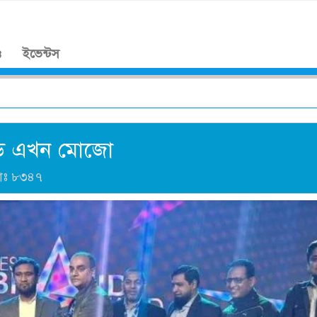
।
ও
ইভেন্টস
ান্ড এখন মোজো
াঃ
৮৩৪৭