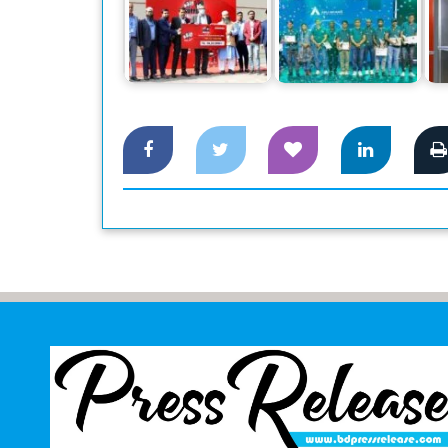
আকিজ বোর্ড ডিলার
ক্ষতিগ্রস্ত ফিলিস্তিনিদের
কনফারেন্স থেকে ঘোষণা
পাশে দাঁড়িয়েছে
এলো নতুন সব
‘মোজো’
ইনোভেশনের
দ