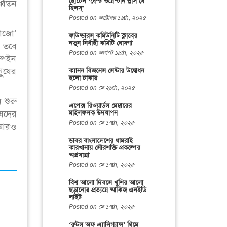
হোটেল ‘বেস্ট ওয়েস্টার্ন প্লাস বে
ধ্বতন
হিলস্’
Posted on অক্টোবর ১৬th, ২০২৫
োজো’
ফাউন্ডারস কমিউনিটি ক্লাবের
নতুন নির্বাহী কমিটি ঘোষণা
। তবে
Posted on আগস্ট ১৯th, ২০২৫
্পেইন
ুষের
ক্যানন বিজনেস সেন্টার উদ্বোধন
হলো ঢাকায়
Posted on মে ২৮th, ২০২৫
 শুরু
এপেক্স রিওয়ার্ডস মেম্বারের
মাইলফলক উদযাপন
ষদের
Posted on মে ১৭th, ২০২৫
ে আরও
ডাবর বাংলাদেশের ধামরাই
কারখানায় সৌরশক্তি প্রকল্পের
অগ্রযাত্রা
Posted on মে ১৭th, ২০২৫
বিশ্ব আলো দিবসে খুশির আলো
ছড়ানোর প্রত্যয়ে আকিজ এলইডি
লাইট
Posted on মে ১৭th, ২০২৫
‘রুটস অফ এ্যালিগ্যান্স’ থিমে