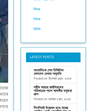
নিউজ
ভিউজ
রিভিউ
LATEST POSTS
বাংলালিংক পেল ডিজিটাল
লেনদেন সেবার অনুমতি
Posted on ডিসেম্বর ১৯th, ২০২৫
শহীদ ফায়ার ফাইটারদের
ভারেজ
পরিবারের পাশে আনভীর বসুন্ধরা
 মাঝে
গ্রুপ
Posted on নভেম্বর ২৭th, ২০২৫
 করেন
ফিসার
শিগগিরই উদ্বোধন হতে যাচ্ছে