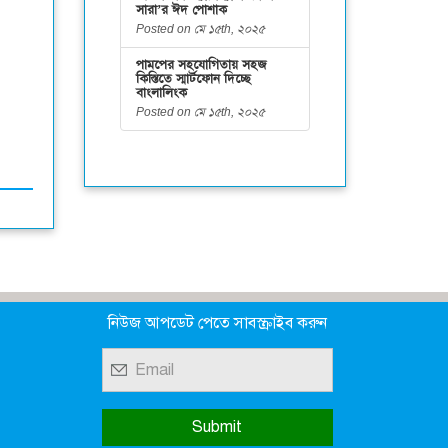
সারা’র ঈদ পোশাক
Posted on মে ১৫th, ২০২৫
পামপের সহযোগিতায় সহজ
কিস্তিতে স্মার্টফোন দিচ্ছে
বাংলালিংক
Posted on মে ১৫th, ২০২৫
নিউজ আপডেট পেতে সাবস্ক্রাইব করুন