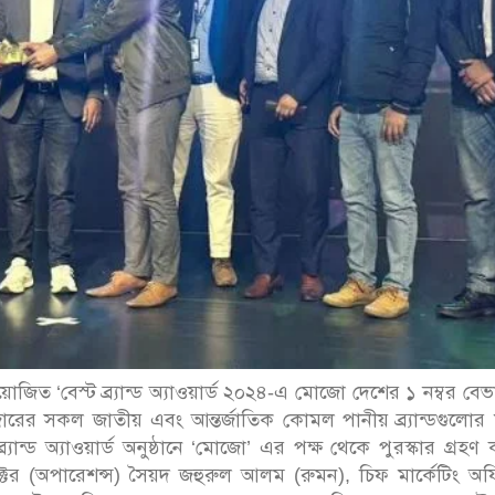
য়োজিত ‘বেস্ট ব্র্যান্ড অ্যাওয়ার্ড ২০২৪-এ মোজো দেশের ১ নম্বর বে
বাজারের সকল জাতীয় এবং আন্তর্জাতিক কোমল পানীয় ব্র্যান্ডগুলোর
্র্যান্ড অ্যাওয়ার্ড অনুষ্ঠানে ‘মোজো’ এর পক্ষ থেকে পুরস্কার গ্রহণ
্টর (অপারেশন্স) সৈয়দ জহুরুল আলম (রুমন), চিফ মার্কেটিং অ