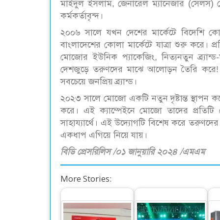
মাইদুল ইসলাম, জেনারেল ম্যানেজার (সেলস) রে
কর্মকর্তাবৃন্দ।
২০০৬ সালে যখন দেশের মার্কেটে বিদেশি কোলা
বাংলাদেশের কোলা মার্কেটে যাত্রা শুরু করে। প্
মোজোর ইউনিক প্যাকেজিং, নিত্যনতুন ব্র্যান্
দেশজুড়ে তরুণদের মাঝে আলোড়ন তৈরি করে! ১
সবচেয়ে জনপ্রিয় ব্র্যান্ড।
২০২৩ সালে মোজো একটি নতুন দৃষ্টান্ত স্থাপন ক
করে। এই ক্যাম্পেইনে মোজো তাদের প্রতিটি 
সাহায্যার্থে। এই উদ্যোগটি বিশেষ করে তরুণদ
একধাপ এগিয়ে নিয়ে যায়।
বিডি প্রেসরিলিস /০১ জানুয়ারি ২০২৪ /এমএম
More Stories: