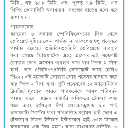
মিমি., প্রস্থ ৭৫.৮ মিমি. এবং পুরুত্ব ৭.৯ মিমি.। এর
গ্রিপিং কোয়ালিটি অসাধারণ। সহজেই হাতের মধ্যে ধরে
রাখা যায়।
পারফরমেন্স
ক্যামেরা ও অন্যান্য স্পেসিফিকেশনের দিক থেকে
ভেরিয়েন্ট দুটিতে কোন পার্থক্য না থাকলেও শুধু প্রসেসরে
পার্থক্য রয়েছে। ৩জিবি+৩২জিবি ভেরিয়েন্টে ব্যবহার
করা হয়েছে মিডিয়াটেক এ২২ প্রসেসর।এই মডেলটি
কোয়াড কোর প্রসেসর ব্যবহার করে যার স্পিড ২ গিগা
হার্জ। আর ৪জিবি+৬৪জিবি ভেরিয়েন্টে আছে হেলিও
পি২২। এই মডেলটি কোয়াড কোর প্রসেসর ব্যবহার করে
যার স্পিড ২ গিগা হার্জ। দুটি প্রসেসরেই ১২ ন্যানোমিটার
ট্রানজিট দুরত্বের কারণে পারফর্মেন্সে আমূল পরিবর্তন
পাওয়া যাবে। এজন্য ব্যাটারি অধিকতর টেকসই কাজ
করে এবং স্থায়িত্বও দীর্ঘ হয়।অ্যান্ড্রয়েড ৯.০ পাই
অপারেটিং সিস্টেম দ্বারা পরিচালিত ক্যামন আই ফোর এ
টেকনো’র নিজস্ব ইউজার ইন্টারফেস হাই-ওএস দিয়েছে
ব্যবহারের এক ভিন্ন মাত্রা। যারা সাধারণত ব্রাউজিং ও