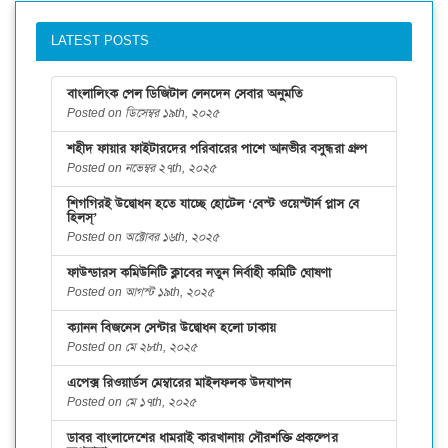
LATEST POSTS
বাংলালিংক পেল ডিজিটাল লেনদেন সেবার অনুমতি
Posted on ডিসেম্বর ১৯th, ২০২৫
শহীদ ফায়ার ফাইটারদের পরিবারের পাশে আনভীর বসুন্ধরা গ্রুপ
Posted on নভেম্বর ২৭th, ২০২৫
শিগগিরই উদ্বোধন হতে যাচ্ছে হোটেল ‘বেস্ট ওয়েস্টার্ন প্লাস বে
হিলস্’
Posted on অক্টোবর ১৬th, ২০২৫
ফাউন্ডারস কমিউনিটি ক্লাবের নতুন নির্বাহী কমিটি ঘোষণা
Posted on আগস্ট ১৯th, ২০২৫
ক্যানন বিজনেস সেন্টার উদ্বোধন হলো ঢাকায়
Posted on মে ২৮th, ২০২৫
এপেক্স রিওয়ার্ডস মেম্বারের মাইলফলক উদযাপন
Posted on মে ১৭th, ২০২৫
ডাবর বাংলাদেশের ধামরাই কারখানায় সৌরশক্তি প্রকল্পের