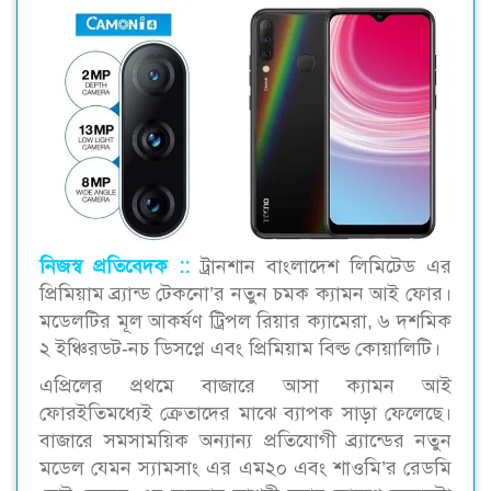
নিজস্ব প্রতিবেদক ::
ট্রানশান বাংলাদেশ লিমিটেড এর
প্রিমিয়াম ব্র্যান্ড টেকনো’র নতুন চমক ক্যামন আই ফোর।
মডেলটির মূল আকর্ষণ ট্রিপল রিয়ার ক্যামেরা, ৬ দশমিক
২ ইঞ্চিরডট-নচ ডিসপ্লে এবং প্রিমিয়াম বিল্ড কোয়ালিটি।
এপ্রিলের প্রথমে বাজারে আসা ক্যামন আই
ফোরইতিমধ্যেই ক্রেতাদের মাঝে ব্যাপক সাড়া ফেলেছে।
বাজারে সমসাময়িক অন্যান্য প্রতিযোগী ব্র্যান্ডের নতুন
মডেল যেমন স্যামসাং এর এম২০ এবং শাওমি’র রেডমি