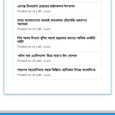
এপেক্স রিওয়ার্ডস মেম্বারের মাইলফলক উদযাপন
Posted on মে ১৭th, ২০২৫
ডাবর বাংলাদেশের ধামরাই কারখানায় সৌরশক্তি প্রকল্পের
অগ্রযাত্রা
Posted on মে ১৭th, ২০২৫
বিশ্ব আলো দিবসে খুশির আলো ছড়ানোর প্রত্যয়ে আকিজ এলইডি
লাইট
Posted on মে ১৭th, ২০২৫
‘রুটস অফ এ্যালিগ্যান্স’ থিমে সারা’র ঈদ পোশাক
Posted on মে ১৫th, ২০২৫
পামপের সহযোগিতায় সহজ কিস্তিতে স্মার্টফোন দিচ্ছে বাংলালিংক
Posted on মে ১৫th, ২০২৫