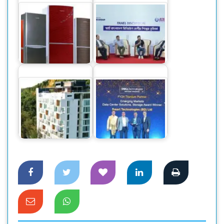
স্মার্ট বাংলাদেশ বিনির্মাণে
‘সেন্ট্রাল ফোরাম’ গঠনের
দেশি ফ্রিজে স্বপ্নপূরণ
আহ্বান
শিগগিরই উদ্বোধন হতে
দক্ষিণ এশিয়া অঞ্চলে
যাচ্ছে হোটেল ‘বেস্ট
ডেলের সেরা পরিবেশক
ওয়েস্টার্ন…
হলো স্মার্ট…