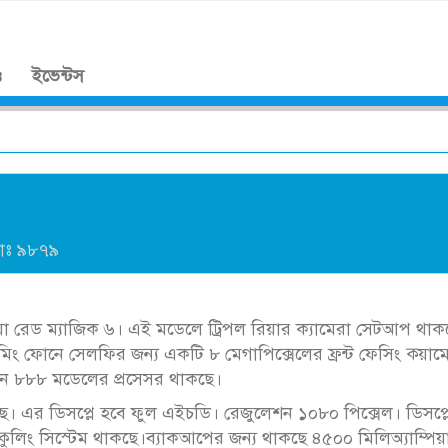
।
ও
ইভেন্টস
যাঃ
৯৮৭৯
নুবিয়া রেড ম্যাজিক ৬। এই মডেলে ট্রিপল রিয়ার ক্যামেরা সেটআপ থাক
মিং ফোনে সেলফির জন্য একটি ৮ মেগাপিক্সেলের ফ্রন্ট ফেসিং ক্য়াম
াগন ৮৮৮ মডেলের প্রসেসর থাকছে।
ে। এর ডিসপ্লে হবে ফুল এইচডি। রেজুলেশন ১০৮০ পিক্সেল। ডিসপ্ল
 কুলিং সিস্টেম থাকছে।ব্যাকআপের জন্য থাকছে ৪৫০০ মিলিঅ্যাম্পিয়