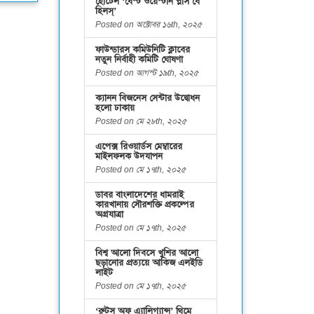
হোটেল ‘বেস্ট ওয়েস্টার্ন প্লাস বে
হিলস্’
Posted on অক্টোবর ১৬th, ২০২৫
ফাউন্ডারস কমিউনিটি ক্লাবের
নতুন নির্বাহী কমিটি ঘোষণা
Posted on আগস্ট ১৯th, ২০২৫
ক্যানন বিজনেস সেন্টার উদ্বোধন
হলো ঢাকায়
Posted on মে ২৮th, ২০২৫
এপেক্স রিওয়ার্ডস মেম্বারের
মাইলফলক উদযাপন
Posted on মে ১৭th, ২০২৫
ডাবর বাংলাদেশের ধামরাই
কারখানায় সৌরশক্তি প্রকল্পের
অগ্রযাত্রা
Posted on মে ১৭th, ২০২৫
বিশ্ব আলো দিবসে খুশির আলো
ছড়ানোর প্রত্যয়ে আকিজ এলইডি
লাইট
Posted on মে ১৭th, ২০২৫
‘রুটস অফ এ্যালিগ্যান্স’ থিমে