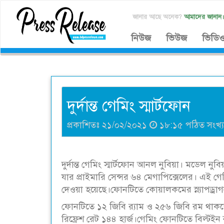
জানার আছে অনেক?
আমাদের জানান
নিউজ
ভিউজ
ভিডি
দুর্দান্ত গেমিং স্মার্টফোন
প্রকাশিতঃ ২১/০২/২০২১
১৮:১৫ পঠিত সংখ্
দুর্দান্ত গেমিং স্মার্টফোন আনল নুবিয়া। মডেল 
যার প্রাইমারি সেন্সর ৬৪ মেগাপিক্সেলের। এই গে
দেওয়া হয়েছে।ফোনটিতে কোয়ালকমের স্ন্যাপড্র
ফোনটিতে ১২ জিবি র‌্যাম ও ২৫৬ জিবি রম থাকছ
রিফ্রেশ রেট ১৪৪ হার্জ।গেমিং ফোনটিতে বিল্টইন