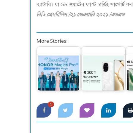
ব্যাটারি। যা ৬৬ ওয়াটের ফাস্ট চার্জিং সাপোর্ট ক
বিডি প্রেসরিলিস /২১ ফেব্রুয়ারি ২০২১ /এমএম
More Stories:
দেশের বাজারে বিশ্বের
বাজার মাতাতে অনার
ব
নাম্বার ওয়ান স্মার্টফোন
নিয়ে আসছে এআই
আ
অনার…
পোট্রেইট মাস্টার…
1