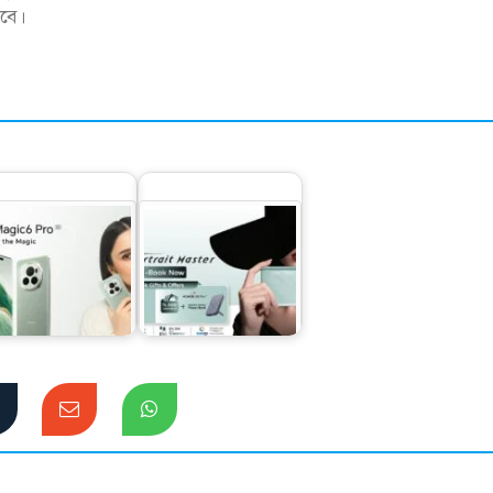
রবে।
াংলাদেশের বাজারে
অনার ২০০ এবং ২০০
সছে নাম্বার ওয়ান
প্রো প্রি-বুকিংয়ে দুর্দান্ত
স্মার্টফোন অনার…
অফার