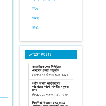
নিউজ
ভিউজ
রিভিউ
LATEST POSTS
বাংলালিংক পেল ডিজিটাল
লেনদেন সেবার অনুমতি
Posted on ডিসেম্বর ১৯th, ২০২৫
শহীদ ফায়ার ফাইটারদের
পরিবারের পাশে আনভীর বসুন্ধরা
গ্রুপ
Posted on নভেম্বর ২৭th, ২০২৫
শিগগিরই উদ্বোধন হতে যাচ্ছে