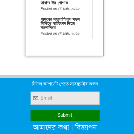
সারা’র ঈদ পোশাক
Posted on মে ১৫th, ২০২৫
পামপের সহযোগিতায় সহজ
কিস্তিতে স্মার্টফোন দিচ্ছে
বাংলালিংক
Posted on মে ১৫th, ২০২৫
নিউজ আপডেট পেতে সাবস্ক্রাইব করুন
|
আমাদের কথা
বিজ্ঞাপন