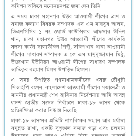
কমিশন অফিসে মনোনয়নপত্র জমা দেন তিনি।
এ সময় ঢাকা মহানগর উত্তর আওয়ামী লীগের ত্রাণ ও
সমাজ কল্যাণ বিষয়ক সম্পাদক এস এম মাহবুব আলম,
ডিএনসিসির ১ নং ওয়ার্ড কাউন্সিলর আফসার উদ্দিন
খান, ঢাকা মহানগর উত্তর আওয়ামী লীগের কার্যকরি
সদস্য কাজী সালাউদ্দিন পিন্টু, দক্ষিণখান থানা আওয়ামী
লীগের সাধারণ সম্পাদক এ কে এম মাসুদুজ্জামান মিঠু,
উত্তরখান ইউনিয়ন আওয়ামী লীগের সাধারণ সম্পাদক
আতিকুর রহমান মিলন উপস্থিত ছিলেন।
এ সময় উপস্থিত গণমাধ্যমকর্মীদের খসরু চৌধুরী
সিআইপি বলেন, বাংলাদেশ আওয়ামী লীগের সভানেত্রী ও
মাননীয় প্রধানমন্ত্রী শেখ হাসিনার নির্দেশনায় আমি আসন্ন
দ্বাদশ জাতীয় সংসদ নির্বাচনে ঢাকা-১৮ আসন থেকে
প্রতিদ্বন্দ্বিতা করার সিদ্ধান্ত নিয়েছি।
ঢাকা-১৮ আসনের প্রতিটি নাগরিকের সম্মান আর মর্যাদা
সমুন্নত রাখা, একটি সুশৃঙ্খল সমাজ গড়া এবং চলমান
উন্নয়নের ধারা আরও এগিয়ে নিয়ে বঙ্গবন্ধুর আদর্শে