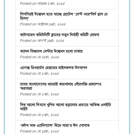
Posted on নভেম্বর ২৭th, ২০২৫
শিগগিরই উদ্বোধন হতে যাচ্ছে হোটেল ‘বেস্ট ওয়েস্টার্ন প্লাস বে
হিলস্’
Posted on অক্টোবর ১৬th, ২০২৫
ফাউন্ডারস কমিউনিটি ক্লাবের নতুন নির্বাহী কমিটি ঘোষণা
Posted on আগস্ট ১৯th, ২০২৫
ক্যানন বিজনেস সেন্টার উদ্বোধন হলো ঢাকায়
Posted on মে ২৮th, ২০২৫
এপেক্স রিওয়ার্ডস মেম্বারের মাইলফলক উদযাপন
Posted on মে ১৭th, ২০২৫
ডাবর বাংলাদেশের ধামরাই কারখানায় সৌরশক্তি প্রকল্পের
অগ্রযাত্রা
Posted on মে ১৭th, ২০২৫
বিশ্ব আলো দিবসে খুশির আলো ছড়ানোর প্রত্যয়ে আকিজ এলইডি
লাইট
Posted on মে ১৭th, ২০২৫
‘রুটস অফ এ্যালিগ্যান্স’ থিমে সারা’র ঈদ পোশাক
Posted on মে ১৫th, ২০২৫