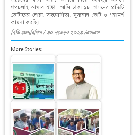
পথচলাই আমার ইচ্ছা। আমি ঢাকা-১৮ আসনের প্রতিটি
ভোটারের দোয়া, সহযোগিতা, মূল্যবান ভোট ও পরামর্শ
কামনা করছি।
বিডি প্রেসরিলিস / ৩০ নভেম্বর ২০২৩ /এমএম
More Stories:
ফাঁকা মাঠে গোলের
আলফাডাঙ্গা-
সুযোগ নেই, প্রার্থিতা
বোয়ালমারীতে আরিফুর
ফিরবে আপিলে
রহমান দোলনের পক্ষে…