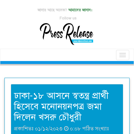
জানার আছে অনেক?
আমাদের জানান।
Follow us
Toggl
naviga
ঢাকা-১৮ আসনে স্বতন্ত্র প্রার্থী
হিসেবে মনোনয়নপত্র জমা
দিলেন খসরু চৌধুরী
প্রকাশিতঃ ০১/১২/২০২৩
০:০৮ পঠিত সংখ্যাঃ