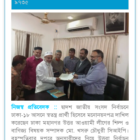
৯৭৩৫
নিজস্ব প্রতিবেদক ::
দ্বাদশ জাতীয় সংসদ নির্বাচনে
ঢাকা-১৮ আসনে স্বতন্ত্র প্রার্থী হিসেবে মনোনয়নপত্র দাখিল
করেছেন ঢাকা মহানগর উত্তর আওয়ামী লীগের শিল্প ও
বাণিজ্য বিষয়ক সম্পাদক মো. খসরু চৌধুরী সিআইপি।
বৃহস্পতিবার দুপুরে অনুসারীদের নিয়ে উত্তরা নির্বাচন