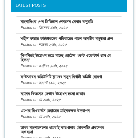
LATEST POSTS
বাংলালিংক পেল ডিজিটাল লেনদেন সেবার অনুমতি
Posted on ডিসেম্বর ১৯th, ২০২৫
শহীদ ফায়ার ফাইটারদের পরিবারের পাশে আনভীর বসুন্ধরা গ্রুপ
Posted on নভেম্বর ২৭th, ২০২৫
শিগগিরই উদ্বোধন হতে যাচ্ছে হোটেল ‘বেস্ট ওয়েস্টার্ন প্লাস বে
হিলস্’
Posted on অক্টোবর ১৬th, ২০২৫
ফাউন্ডারস কমিউনিটি ক্লাবের নতুন নির্বাহী কমিটি ঘোষণা
Posted on আগস্ট ১৯th, ২০২৫
ক্যানন বিজনেস সেন্টার উদ্বোধন হলো ঢাকায়
Posted on মে ২৮th, ২০২৫
এপেক্স রিওয়ার্ডস মেম্বারের মাইলফলক উদযাপন
Posted on মে ১৭th, ২০২৫
ডাবর বাংলাদেশের ধামরাই কারখানায় সৌরশক্তি প্রকল্পের
অগ্রযাত্রা