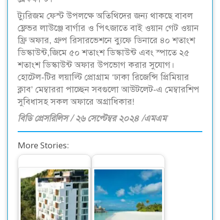
ট্যুরিজম ফেস্ট উপলক্ষে অতিথিদের জন্য থাকছে বাবল
ফ্লেভর লাউঞ্জে বার্গার ও পিৎজাতে বাই ওয়ান গেট ওয়ান
ফ্রি অফার, গ্রুপ রিসারভেশনে ব্যুফে ডিনারে ৪০ শতাংশ
ডিস্কাউন্ট,জিমে ৫০ শতাংশ ডিস্কাউন্ট এবং স্পাতে ২৫
শতাংশ ডিস্কাউন্ট অফার উপভোগ করার সুযোগ।
হোটেল-টির লয়াল্টি প্রোগ্রাম ‘ঢাকা রিজেন্সি প্রিমিয়ার
ক্লাব’ মেম্বাররা পাচ্ছেন সবগুলো আউটলেট-এ মেম্বারশিপ
সুবিধাসহ সকল অফারে অগ্রাধিকার!
বিডি প্রেসরিলিস / ২৬ সেপ্টেম্বর ২০২৪ /এমএম
More Stories:
শিগগিরই উদ্বোধন হতে
মালদ্বীপের নীলাভ
যাচ্ছে হোটেল ‘বেস্ট
সৌন্দর্য উপভোগের