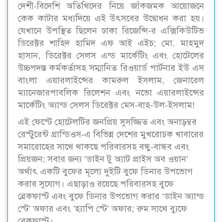
দেশী-বিদেশি অতিথিদের নিয়ে জাঁকজমক আয়োজনে
কেক কাটার মধ্যদিয়ে এই উৎসবের উদ্বোধন করা হয়।
যেখানে উপস্থিত ছিলেন ঢাকা রিজেন্সি-র এক্সিকিউটিভ
ডিরেক্টর শাহিদ হামিদ এফ আই এইচ; মো. মাহমুদ
হাসান, ডিরেক্টর সেলস এন্ড মার্কেটিং এবং হোটেলের
উচ্চপদস্ত কর্মকর্তাসহ সম্মানিত রিওয়ার্ড পার্টনার ইউ এস
বাংলা এয়ারলাইন্সের কামরুল ইসলাম, জেনারেল
ম্যানেজারপাবলিক রিলেশন এবং নভো এয়ারলাইন্সের
মার্কেটিং অ্যান্ড সেলস ডিরেক্টর মেস-বাহ-উল-ইসলাম!
এই ফেস্টে হোটেলটির জনপ্রিয় সুসজ্জিত এবং অনাড়ম্বর
রেস্টুরেন্ট গ্রান্ডিওস-এ বিভিন্ন দেশের মুখরোচক খাবারের
সমারোহের সাথে থাকছে পরিবারসহ বন্ধু-বান্ধব এবং
প্রিয়জন; সবার জন্য ‘ডাইন টু অ্যাট প্রাইস অব ওয়ান’
অর্থাৎ একটি বুফের মূল্যে দুইটি বুফে ডিনার উপভোগ
করার সুযোগ। এছাড়াও রয়েছে পরিবারসহ বুফে
ব্রেকফাস্ট এবং বুফে ডিনার উপভোগ করার ‘ডাইন অ্যান্ড
স্টে’ অফার এবং ‘হ্যাপি স্টে’ অফার; রুম সাথে ব্যুফে
ব্রেকফাস্ট।