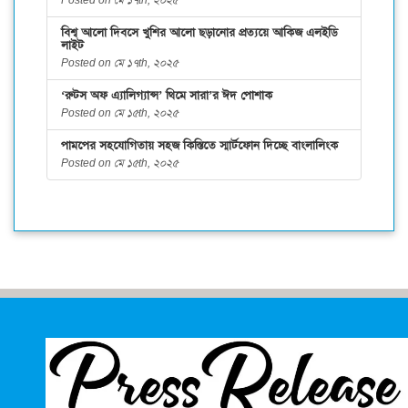
Posted on মে ১৭th, ২০২৫
বিশ্ব আলো দিবসে খুশির আলো ছড়ানোর প্রত্যয়ে আকিজ এলইডি
লাইট
Posted on মে ১৭th, ২০২৫
‘রুটস অফ এ্যালিগ্যান্স’ থিমে সারা’র ঈদ পোশাক
Posted on মে ১৫th, ২০২৫
পামপের সহযোগিতায় সহজ কিস্তিতে স্মার্টফোন দিচ্ছে বাংলালিংক
Posted on মে ১৫th, ২০২৫