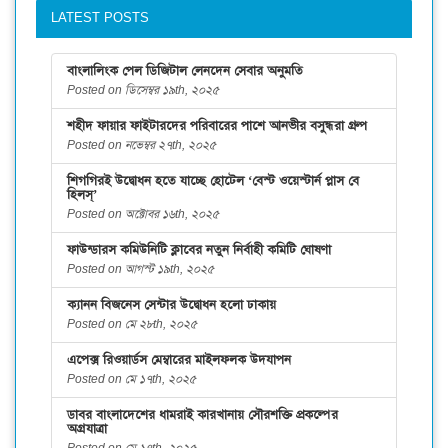
LATEST POSTS
বাংলালিংক পেল ডিজিটাল লেনদেন সেবার অনুমতি
Posted on ডিসেম্বর ১৯th, ২০২৫
শহীদ ফায়ার ফাইটারদের পরিবারের পাশে আনভীর বসুন্ধরা গ্রুপ
Posted on নভেম্বর ২৭th, ২০২৫
শিগগিরই উদ্বোধন হতে যাচ্ছে হোটেল ‘বেস্ট ওয়েস্টার্ন প্লাস বে
হিলস্’
Posted on অক্টোবর ১৬th, ২০২৫
ফাউন্ডারস কমিউনিটি ক্লাবের নতুন নির্বাহী কমিটি ঘোষণা
Posted on আগস্ট ১৯th, ২০২৫
ক্যানন বিজনেস সেন্টার উদ্বোধন হলো ঢাকায়
Posted on মে ২৮th, ২০২৫
এপেক্স রিওয়ার্ডস মেম্বারের মাইলফলক উদযাপন
Posted on মে ১৭th, ২০২৫
ডাবর বাংলাদেশের ধামরাই কারখানায় সৌরশক্তি প্রকল্পের
অগ্রযাত্রা
Posted on মে ১৭th, ২০২৫