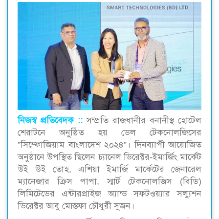
নিজস্ব প্রতিবেদক ::‌
সম্প্রতি রাজধানীর বনানীস্থ হোটেল
শেরাটনে অনুষ্ঠিত হয় ডেল টেকনোলজিসের
”সিম্ফোজিয়াম বাংলাদেশ ২০২৪”। দিনব্যাপী আয়োজিত
অনুষ্ঠানে উপস্থিত ছিলেন চ্যানেল ডিরেক্টর-ইমার্জিং মার্কেট
উই উই তোহ, এশিয়া ইমার্জি মার্কেটের জেনারেল
ম্যানেজার ক্রিস পাপা, স্মার্ট টেকনোলজিস (বিডি)
লিমিটেডের এন্টারপ্রাইজ অ্যান্ড সফটওয়্যার সল্যুশন
ডিরেক্টর আবু মোস্তফা চৌধুরী সুজন।