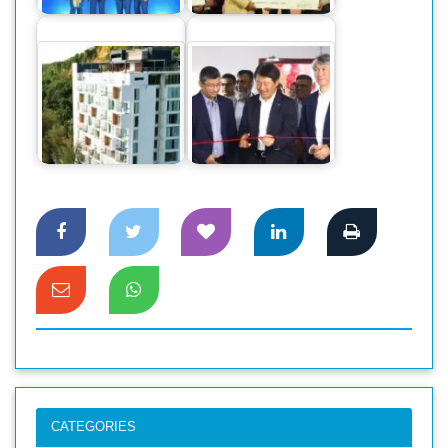
হলো স্মার্ট…
স্মার্ট কর্মকর্তাগন
শিগগিরই উদ্বোধন হতে
যাচ্ছে হোটেল ‘বেস্ট
ক্যানন বিজনেস সেন্টার
ওয়েস্টার্ন…
উদ্বোধন হলো ঢাকায়
CATEGORIES