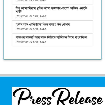
বিশ্ব আলো দিবসে খুশির আলো ছড়ানোর প্রত্যয়ে আকিজ এলইডি
লাইট
Posted on মে ১৭th, ২০২৫
‘রুটস অফ এ্যালিগ্যান্স’ থিমে সারা’র ঈদ পোশাক
Posted on মে ১৫th, ২০২৫
পামপের সহযোগিতায় সহজ কিস্তিতে স্মার্টফোন দিচ্ছে বাংলালিংক
Posted on মে ১৫th, ২০২৫