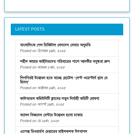
LATEST POSTS
বাংলালিংক পেল ডিজিটাল লেনদেন সেবার অনুমতি
Posted on ডিসেম্বর ১৯th, ২০২৫
শহীদ ফায়ার ফাইটারদের পরিবারের পাশে আনভীর বসুন্ধরা গ্রুপ
Posted on নভেম্বর ২৭th, ২০২৫
শিগগিরই উদ্বোধন হতে যাচ্ছে হোটেল ‘বেস্ট ওয়েস্টার্ন প্লাস বে
হিলস্’
Posted on অক্টোবর ১৬th, ২০২৫
ফাউন্ডারস কমিউনিটি ক্লাবের নতুন নির্বাহী কমিটি ঘোষণা
Posted on আগস্ট ১৯th, ২০২৫
ক্যানন বিজনেস সেন্টার উদ্বোধন হলো ঢাকায়
Posted on মে ২৮th, ২০২৫
এপেক্স রিওয়ার্ডস মেম্বারের মাইলফলক উদযাপন