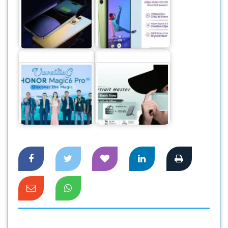
রিভার্স ওয়্যারলেস চার্জিং
‘অসাম’ সিরিজের নতুন
কী, আর কীভাবে কাজ
স্মার্টফোন নিয়ে এলো
করে
স্যামসাং
দেশের বাজারে বিশ্বের
অনার ২০০ এবং ২০০
নাম্বার ওয়ান স্মার্টফোন
প্রো প্রি-বুকিংয়ে দুর্দান্ত
অনার…
অফার