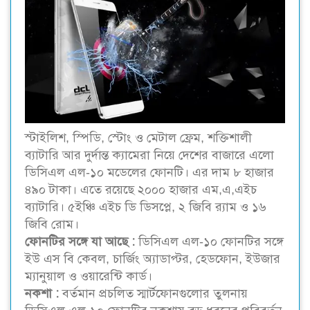
স্টাইলিশ, স্পিডি, স্টোং ও মেটাল ফ্রেম, শক্তিশালী
ব্যাটারি আর দুর্দান্ত ক্যামেরা নিয়ে দেশের বাজারে এলো
ডিসিএল এল-১০ মডেলের ফোনটি। এর দাম ৮ হাজার
৪৯০ টাকা। এতে রয়েছে ২০০০ হাজার এম,এ,এইচ
ব্যাটারি। ৫ইঞ্চি এইচ ডি ডিসপ্লে, ২ জিবি র‌্যাম ও ১৬
জিবি রোম।
ফোনটির সঙ্গে যা আছে :
ডিসিএল এল-১০ ফোনটির সঙ্গে
ইউ এস বি কেবল, চার্জিং অ্যাডাপ্টর, হেডফোন, ইউজার
ম্যানুয়াল ও ওয়ারেন্টি কার্ড।
নকশা :
বর্তমান প্রচলিত স্মার্টফোনগুলোর তুলনায়