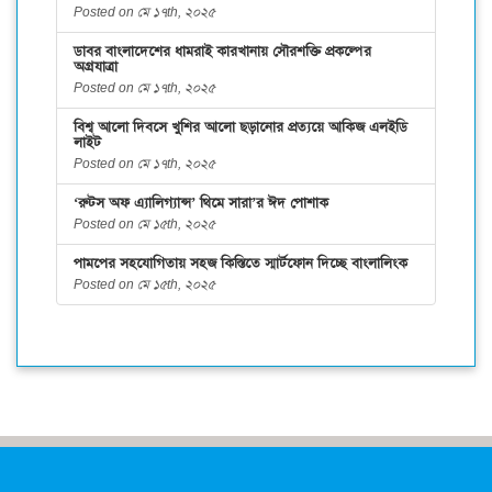
Posted on মে ১৭th, ২০২৫
ডাবর বাংলাদেশের ধামরাই কারখানায় সৌরশক্তি প্রকল্পের
অগ্রযাত্রা
Posted on মে ১৭th, ২০২৫
বিশ্ব আলো দিবসে খুশির আলো ছড়ানোর প্রত্যয়ে আকিজ এলইডি
লাইট
Posted on মে ১৭th, ২০২৫
‘রুটস অফ এ্যালিগ্যান্স’ থিমে সারা’র ঈদ পোশাক
Posted on মে ১৫th, ২০২৫
পামপের সহযোগিতায় সহজ কিস্তিতে স্মার্টফোন দিচ্ছে বাংলালিংক
Posted on মে ১৫th, ২০২৫