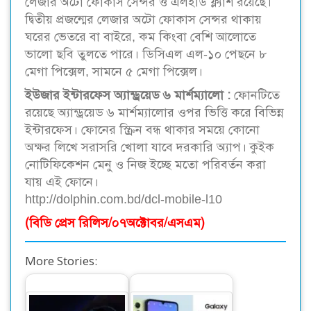
লেজার অটো ফোকাস সেন্সর ও এলইডি ফ্ল্যাশ রয়েছে।
দ্বিতীয় প্রজন্মের লেজার অটো ফোকাস সেন্সর থাকায়
ঘরের ভেতরে বা বাইরে, কম কিংবা বেশি আলোতে
ভালো ছবি তুলতে পারে। ডিসিএল এল-১০ পেছনে ৮
মেগা পিক্সেল, সামনে ৫ মেগা পিক্সেল।
ইউজার ইন্টারফেস অ্যান্ড্রয়েড ৬ মার্শম্যালো :
ফোনটিতে
রয়েছে অ্যান্ড্রয়েড ৬ মার্শম্যালোর ওপর ভিত্তি করে বিভিন্ন
ইন্টারফেস। ফোনের স্ক্রিন বন্ধ থাকার সময়ে কোনো
অক্ষর লিখে সরাসরি খোলা যাবে দরকারি অ্যাপ। কুইক
নোটিফিকেশন মেনু ও নিজ ইচ্ছে মতো পরিবর্তন করা
যায় এই ফোনে।
http://dolphin.com.bd/dcl-mobile-l10
(বিডি প্রেস রিলিস/০৭অক্টোবর/এসএম)
More Stories: