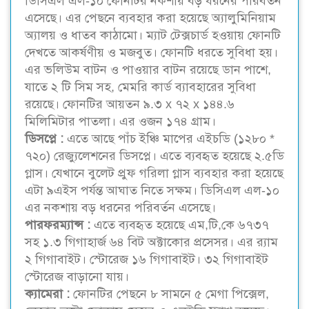
ডিসিএল এল-১০ ফোনটির নকশায় বড় ধরনের পরিবর্তন
এসেছে। এর পেছনে ব্যবহার করা হয়েছে অ্যালুমিনিয়াম
অ্যালয় ও ধাতব কাঠামো। ম্যাট টেক্সচার্ড হওয়ায় ফোনটি
দেখতে আকর্ষণীয় ও মজবুত। ফোনটি ধরতে সুবিধা হয়।
এর ভলিউম বাটন ও পাওয়ার বাটন রয়েছে ডান পাশে,
যাতে ২ টি সিম সহ, মেমরি কার্ড ব্যাবহারের সুবিধা
রয়েছে। ফোনটির আয়তন ৯.৩ x ৭২ x ১৪৪.৬
মিলিমিটার পাতলা। এর ওজন ১৭৪ গ্রাম।
ডিসপ্লে :
এতে আছে পাঁচ ইঞ্চি মাপের এইচডি (১২৮০ *
৭২০) রেজ্যুলেশনের ডিসপ্লে। এতে ব্যবহৃত হয়েছে ২.৫ডি
গ্লাস। যেখানে বুলেট প্রুফ গরিলা গ্লাস ব্যবহার করা হয়েছে
এটা ৯এইস পর্যন্ত আঘাত নিতে সক্ষম। ডিসিএল এল-১০
এর নকশায় বড় ধরনের পরিবর্তন এসেছে।
পারফরম্যান্স :
এতে ব্যবহৃত হয়েছে এম,টি,কে ৬৭৩৭
সহ ১.৩ গিগাহার্জ ৬৪ বিট অক্টাকোর প্রসেসর। এর র‌্যাম
২ গিগাবাইট। স্টোরেজ ১৬ গিগাবাইট। ৩২ গিগাবাইট
স্টোরেজ বাড়ানো যায়।
ক্যামেরা :
ফোনটির পেছনে ৮ সামনে ৫ মেগা পিক্সেল,