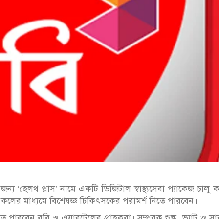
্য ‘হেলথ প্লাস’ নামে একটি ডিজিটাল স্বাস্থ্যসেবা প্যাকেজ চালু 
লের মাধ্যমে বিশেষজ্ঞ চিকিৎসকের পরামর্শ নিতে পারবেন।
ে পারবেন রবি ও এয়ারটেলের গ্রাহকরা। সম্পূরক শুল্ক, ভ্যাট ও সার