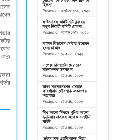
হোটেল ‘বেস্ট ওয়েস্টার্ন প্লাস বে
হিলস্’
লাসের
Posted on অক্টোবর ১৬th, ২০২৫
ারবেন
ফাউন্ডারস কমিউনিটি ক্লাবের
নতুন নির্বাহী কমিটি ঘোষণা
 পড়ার
Posted on আগস্ট ১৯th, ২০২৫
কটস্থ
ক্যানন বিজনেস সেন্টার উদ্বোধন
সকের
হলো ঢাকায়
Posted on মে ২৮th, ২০২৫
স্থ্য
এপেক্স রিওয়ার্ডস মেম্বারের
মাইলফলক উদযাপন
াহকরা
Posted on মে ১৭th, ২০২৫
র্তির
ডাবর বাংলাদেশের ধামরাই
কারখানায় সৌরশক্তি প্রকল্পের
অগ্রযাত্রা
Posted on মে ১৭th, ২০২৫
বিশ্ব আলো দিবসে খুশির আলো
ছড়ানোর প্রত্যয়ে আকিজ এলইডি
লাইট
Posted on মে ১৭th, ২০২৫
‘রুটস অফ এ্যালিগ্যান্স’ থিমে