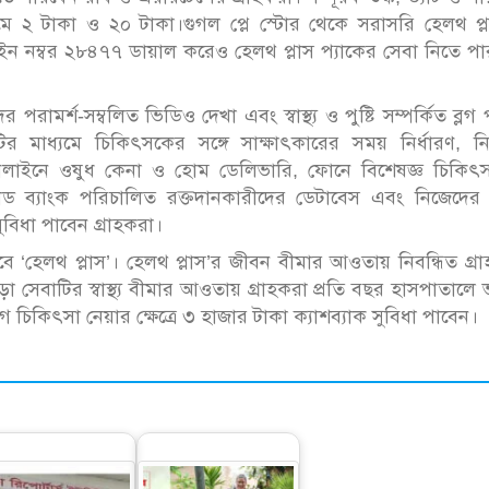
্রমে ২ টাকা ও ২০ টাকা।গুগল প্লে স্টোর থেকে সরাসরি হেলথ প্
লাইন নম্বর ২৮৪৭৭ ডায়াল করেও হেলথ প্লাস প্যাকের সেবা নিতে প
পরামর্শ-সম্বলিত ভিডিও দেখা এবং স্বাস্থ্য ও পুষ্টি সম্পর্কিত ব্লগ
মটির মাধ্যমে চিকিৎসকের সঙ্গে সাক্ষাৎকারের সময় নির্ধারণ, নি
 অনলাইনে ওষুধ কেনা ও হোম ডেলিভারি, ফোনে বিশেষজ্ঞ চিকিৎ
ব্লাড ব্যাংক পরিচালিত রক্তদানকারীদের ডেটাবেস এবং নিজেদের স্বা
ুবিধা পাবেন গ্রাহকরা।
 দেবে ‘হেলথ প্লাস’। হেলথ প্লাস’র জীবন বীমার আওতায় নিবন্ধিত গ্র
সেবাটির স্বাস্থ্য বীমার আওতায় গ্রাহকরা প্রতি বছর হাসপাতালে ভ
াগে চিকিৎসা নেয়ার ক্ষেত্রে ৩ হাজার টাকা ক্যাশব্যাক সুবিধা পাবেন।