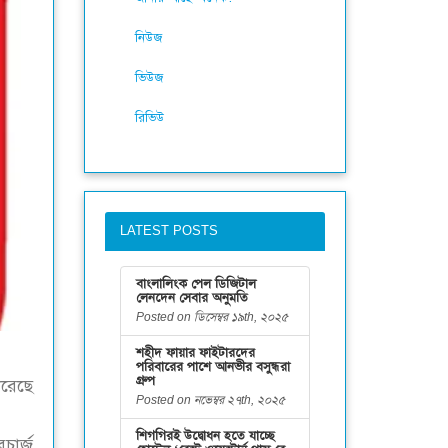
নিউজ
ভিউজ
রিভিউ
LATEST POSTS
বাংলালিংক পেল ডিজিটাল
লেনদেন সেবার অনুমতি
Posted on ডিসেম্বর ১৯th, ২০২৫
শহীদ ফায়ার ফাইটারদের
পরিবারের পাশে আনভীর বসুন্ধরা
গ্রুপ
করেছে
Posted on নভেম্বর ২৭th, ২০২৫
শিগগিরই উদ্বোধন হতে যাচ্ছে
চার্জ