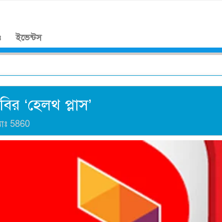
।
ও
ইভেন্টস
রবির ‘হেলথ প্লাস’
যাঃ
5860