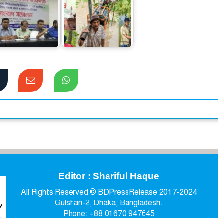
ফিজিওথেরাপি
িকিৎসকদের বিরুদ্ধে
বন্যার্তদের পাশে দাঁড়াতে
ত্তিকর বক্তব্যের…
রবির বহুমুখী উদ্যোগ
Editor : Shariful Haque
All Rights Reserved © BDPressRelease 2017-2024
Gulshan-2, Dhaka, Bangladesh.
Phone: +88 01670 947645