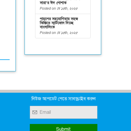
সারা’র ঈদ পোশাক
Posted on মে ১৫th, ২০২৫
পামপের সহযোগিতায় সহজ
কিস্তিতে স্মার্টফোন দিচ্ছে
বাংলালিংক
Posted on মে ১৫th, ২০২৫
নিউজ আপডেট পেতে সাবস্ক্রাইব করুন