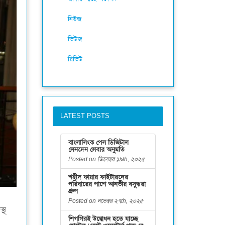
নিউজ
ভিউজ
রিভিউ
LATEST POSTS
বাংলালিংক পেল ডিজিটাল
লেনদেন সেবার অনুমতি
Posted on ডিসেম্বর ১৯th, ২০২৫
শহীদ ফায়ার ফাইটারদের
পরিবারের পাশে আনভীর বসুন্ধরা
গ্রুপ
Posted on নভেম্বর ২৭th, ২০২৫
্থ
শিগগিরই উদ্বোধন হতে যাচ্ছে