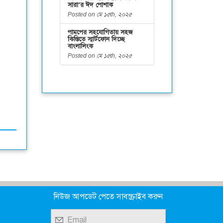
সারা’র ঈদ পোশাক
Posted on মে ১৫th, ২০২৫
পামপের সহযোগিতায় সহজ
কিস্তিতে স্মার্টফোন দিচ্ছে
বাংলালিংক
Posted on মে ১৫th, ২০২৫
নিউজ আপডেট পেতে সাবস্ক্রাইব করুন