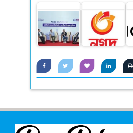
স্মার্ট বাংলাদেশ বিনির্মাণে
ব
‘সেন্ট্রাল ফোরাম’ গঠনের
প্রধানমন্ত্রীর শিক্ষা সহায়তা
এক
আহ্বান
এখন থেকে কেবল নগদে