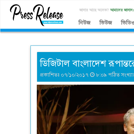
জানার আছে অনেক?
আমাদের জানান
নিউজ
ভিউজ
ভিডি
ডিজিটাল বাংলাদেশ রূপান্ত
প্রকাশিতঃ ০৭/১০/২০১৭
৮:০৯ পঠিত সংখ্যা