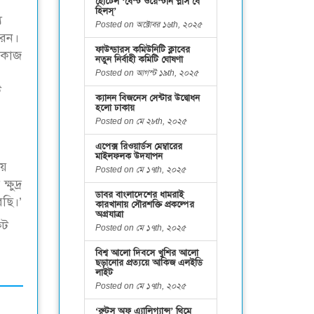
হোটেল ‘বেস্ট ওয়েস্টার্ন প্লাস বে
হিলস্’
য
Posted on অক্টোবর ১৬th, ২০২৫
রেন।
ফাউন্ডারস কমিউনিটি ক্লাবের
ে কাজ
নতুন নির্বাহী কমিটি ঘোষণা
Posted on আগস্ট ১৯th, ২০২৫
ি
ক্যানন বিজনেস সেন্টার উদ্বোধন
হলো ঢাকায়
Posted on মে ২৮th, ২০২৫
এপেক্স রিওয়ার্ডস মেম্বারের
মাইলফলক উদযাপন
ায়
Posted on মে ১৭th, ২০২৫
ষুদ্র
ডাবর বাংলাদেশের ধামরাই
রছি।’
কারখানায় সৌরশক্তি প্রকল্পের
অগ্রযাত্রা
ফট
Posted on মে ১৭th, ২০২৫
বিশ্ব আলো দিবসে খুশির আলো
ছড়ানোর প্রত্যয়ে আকিজ এলইডি
লাইট
Posted on মে ১৭th, ২০২৫
‘রুটস অফ এ্যালিগ্যান্স’ থিমে