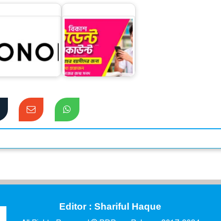
ন্যার্তদের সহায়তায়
বিকাশের স্টুডেন্ট
দিনের বেতন দিলো
অ্যাকাউন্ট ক্যাশলেস
অনার বাংলাদেশ
লেনদেনে…
Editor : Shariful Haque