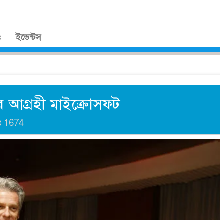
।
ও
ইভেন্টস
রে আগ্রহী মাইক্রোসফট
ঃ
1674