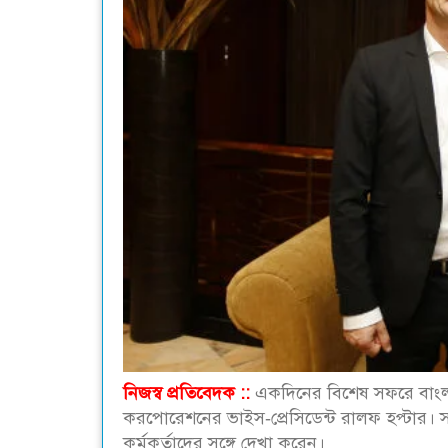
নিজস্ব প্রতিবেদক ::
একদিনের বিশেষ সফরে বাংলা
করপোরেশনের ভাইস-প্রেসিডেন্ট রালফ হপ্টার। 
কর্মকর্তাদের সঙ্গে দেখা করেন।