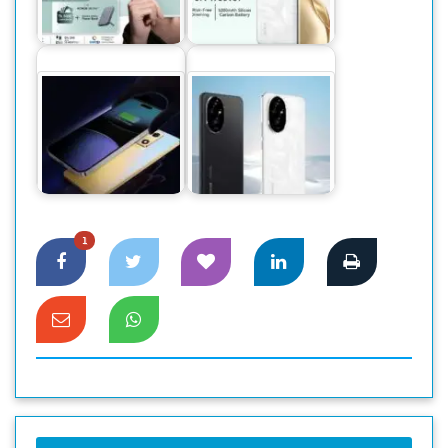
প্রো প্রি-বুকিংয়ে দুর্দান্ত
নিয়ে আসছে এআই
অফার
পোট্রেইট মাস্টার…
রিভার্স ওয়্যারলেস চার্জিং
কী, আর কীভাবে কাজ
অনার ২০০ সিরিজের
করে
ফার্স্টসেল শুরু
1