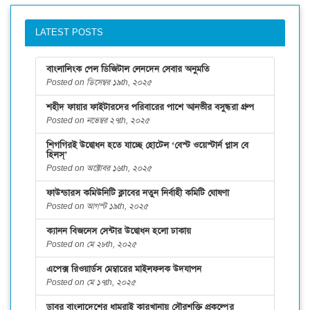
LATEST POSTS
বাংলালিংক পেল ডিজিটাল লেনদেন সেবার অনুমতি
Posted on ডিসেম্বর ১৯th, ২০২৫
শহীদ ফায়ার ফাইটারদের পরিবারের পাশে আনভীর বসুন্ধরা গ্রুপ
Posted on নভেম্বর ২৭th, ২০২৫
শিগগিরই উদ্বোধন হতে যাচ্ছে হোটেল ‘বেস্ট ওয়েস্টার্ন প্লাস বে
হিলস্’
Posted on অক্টোবর ১৬th, ২০২৫
ফাউন্ডারস কমিউনিটি ক্লাবের নতুন নির্বাহী কমিটি ঘোষণা
Posted on আগস্ট ১৯th, ২০২৫
ক্যানন বিজনেস সেন্টার উদ্বোধন হলো ঢাকায়
Posted on মে ২৮th, ২০২৫
এপেক্স রিওয়ার্ডস মেম্বারের মাইলফলক উদযাপন
Posted on মে ১৭th, ২০২৫
ডাবর বাংলাদেশের ধামরাই কারখানায় সৌরশক্তি প্রকল্পের