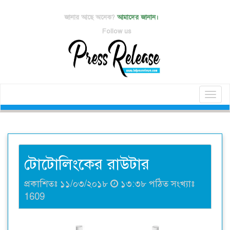
জানার আছে অনেক?
আমাদের জানান।
Follow us
Toggl
naviga
টোটোলিংকের রাউটার
প্রকাশিতঃ ১১/০৩/২০১৮
১৩:৩৮ পঠিত সংখ্যাঃ
1609