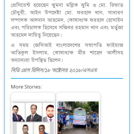
প্রেসিডেন্ট হয়েছেন ঝুমনা মল্লিক ঝুমি ও মো. রিফাত
চৌধুরী, আইন উপদেষ্টা মো. ফরহাদ খান, সাধারণ
সম্পাদক আদনান আহমেদ, কোষাধ্যক্ষ ফরহাদ হোসাইন
এবং পরিচালক হিসেবে সজিবর রহমান খান এবং মর্তুজা
আহমেদ দায়িত্ব নিয়েছেন।
এ সময় জেসিআই বাংলাদেশের সভাপতি ফাইয়াজ
আতিকুল ইসলাম, কোষাধ্যক্ষ মীর শাহেদ আলীসহ
অন্যান্যরা উপস্থিত ছিলেন।
বিডি প্রেস রিলিস/১৮ অক্টোবর ২০১৮/এসএম
More Stories:
ইউনাইটেড কমার্শিয়াল
চট্টগ্রামে বানবাসীদের
ব্যাংক পিএলসি
পাশে আইএসডিই ও যুব
(ইউসিবি)-র…
ভোক্তা…