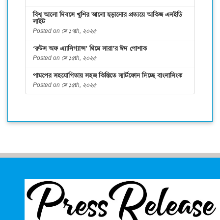
বিশ্ব আলো দিবসে খুশির আলো ছড়ানোর প্রত্যয়ে আকিজ এলইডি
লাইট
Posted on মে ১৭th, ২০২৫
‘রুটস অফ এ্যালিগ্যান্স’ থিমে সারা’র ঈদ পোশাক
Posted on মে ১৫th, ২০২৫
পামপের সহযোগিতায় সহজ কিস্তিতে স্মার্টফোন দিচ্ছে বাংলালিংক
Posted on মে ১৫th, ২০২৫