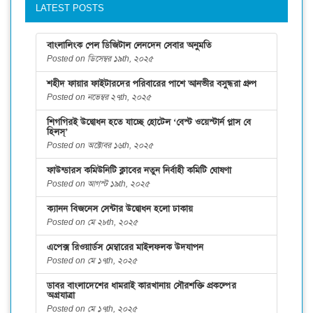
LATEST POSTS
বাংলালিংক পেল ডিজিটাল লেনদেন সেবার অনুমতি
Posted on ডিসেম্বর ১৯th, ২০২৫
শহীদ ফায়ার ফাইটারদের পরিবারের পাশে আনভীর বসুন্ধরা গ্রুপ
Posted on নভেম্বর ২৭th, ২০২৫
শিগগিরই উদ্বোধন হতে যাচ্ছে হোটেল ‘বেস্ট ওয়েস্টার্ন প্লাস বে
হিলস্’
Posted on অক্টোবর ১৬th, ২০২৫
ফাউন্ডারস কমিউনিটি ক্লাবের নতুন নির্বাহী কমিটি ঘোষণা
Posted on আগস্ট ১৯th, ২০২৫
ক্যানন বিজনেস সেন্টার উদ্বোধন হলো ঢাকায়
Posted on মে ২৮th, ২০২৫
এপেক্স রিওয়ার্ডস মেম্বারের মাইলফলক উদযাপন
Posted on মে ১৭th, ২০২৫
ডাবর বাংলাদেশের ধামরাই কারখানায় সৌরশক্তি প্রকল্পের
অগ্রযাত্রা
Posted on মে ১৭th, ২০২৫