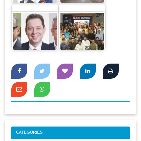
এনবিএ’এর আয়োজনে
ফিকির নতুন সভাপতি
সংবাদ উপস্থাপকদের
হচ্ছেন জাভেদ আখতার
নিয়ে কর্মশালা
CATEGORIES