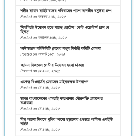
Posted on ডিসেম্বর ১৯th, ২০২৫
শহীদ ফায়ার ফাইটারদের পরিবারের পাশে আনভীর বসুন্ধরা গ্রুপ
Posted on নভেম্বর ২৭th, ২০২৫
শিগগিরই উদ্বোধন হতে যাচ্ছে হোটেল ‘বেস্ট ওয়েস্টার্ন প্লাস বে
হিলস্’
Posted on অক্টোবর ১৬th, ২০২৫
ফাউন্ডারস কমিউনিটি ক্লাবের নতুন নির্বাহী কমিটি ঘোষণা
Posted on আগস্ট ১৯th, ২০২৫
ক্যানন বিজনেস সেন্টার উদ্বোধন হলো ঢাকায়
Posted on মে ২৮th, ২০২৫
এপেক্স রিওয়ার্ডস মেম্বারের মাইলফলক উদযাপন
Posted on মে ১৭th, ২০২৫
ডাবর বাংলাদেশের ধামরাই কারখানায় সৌরশক্তি প্রকল্পের
অগ্রযাত্রা
Posted on মে ১৭th, ২০২৫
বিশ্ব আলো দিবসে খুশির আলো ছড়ানোর প্রত্যয়ে আকিজ এলইডি
লাইট
Posted on মে ১৭th, ২০২৫