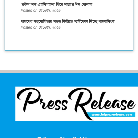
‘রুটস অফ এ্যালিগ্যান্স’ থিমে সারা’র ঈদ পোশাক
Posted on মে ১৫th, ২০২৫
পামপের সহযোগিতায় সহজ কিস্তিতে স্মার্টফোন দিচ্ছে বাংলালিংক
Posted on মে ১৫th, ২০২৫