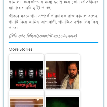
কামাল। কয়েকদিনের মধ্যে চূড়ান্ত হবে কোন প্রতিষ্ঠানের
ব্যানারে গানটি মুক্তি পাচ্ছে।
জীবনে মরনে গান সম্পর্কে পরিচালক রাজ কামাল বলেন,
গানটি নিয়ে আমিও আশাবাদী, গানটিতে দর্শক ভিন্ন কিছু
পাবে।
(বিডি প্রেস রিলিস/১০আগস্ট ২০১৮/এসএম)
More Stories:
বিশ্বকাপ উন্মাদনায় ‘ডঙ্কা
বড়পর্দায় মুক্তি পাচ্ছে রং
সং’ নিয়ে এলো রবি
ঢং