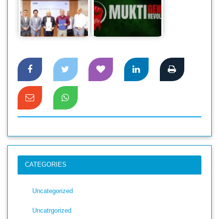
ডিবিএল সিরামিকস এবং
মুক্তি পেল ‘মুক্তি: জেন
এডিসন রিয়েল এস্টেটের
জেড রেভ্যুলেশন’
মধ্যে চুক্তি
সিরিজের প্রথম পর্ব
CATEGORIES
Uncategorized
Uncatrgorized