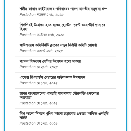
শহীদ ফায়ার ফাইটারদের পরিবারের পাশে আনভীর বসুন্ধরা গ্রুপ
Posted on নভেম্বর ২৭th, ২০২৫
শিগগিরই উদ্বোধন হতে যাচ্ছে হোটেল ‘বেস্ট ওয়েস্টার্ন প্লাস বে
হিলস্’
Posted on অক্টোবর ১৬th, ২০২৫
ফাউন্ডারস কমিউনিটি ক্লাবের নতুন নির্বাহী কমিটি ঘোষণা
Posted on আগস্ট ১৯th, ২০২৫
ক্যানন বিজনেস সেন্টার উদ্বোধন হলো ঢাকায়
Posted on মে ২৮th, ২০২৫
এপেক্স রিওয়ার্ডস মেম্বারের মাইলফলক উদযাপন
Posted on মে ১৭th, ২০২৫
ডাবর বাংলাদেশের ধামরাই কারখানায় সৌরশক্তি প্রকল্পের
অগ্রযাত্রা
Posted on মে ১৭th, ২০২৫
বিশ্ব আলো দিবসে খুশির আলো ছড়ানোর প্রত্যয়ে আকিজ এলইডি
লাইট
Posted on মে ১৭th, ২০২৫