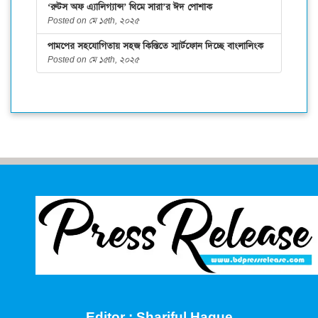
‘রুটস অফ এ্যালিগ্যান্স’ থিমে সারা’র ঈদ পোশাক
Posted on মে ১৫th, ২০২৫
পামপের সহযোগিতায় সহজ কিস্তিতে স্মার্টফোন দিচ্ছে বাংলালিংক
Posted on মে ১৫th, ২০২৫
Editor : Shariful Haque