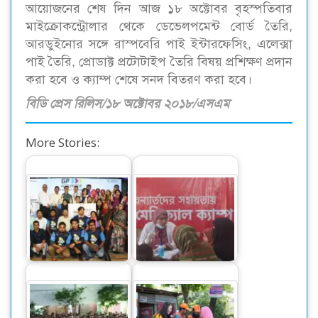
আয়োজনের শেষ দিন আজ ১৮ অক্টোবর বৃহস্পতিবার
মাইক্রোকন্ট্রোলার থেকে ডেভেলপমেন্ট বোর্ড তৈরি,
আরডুইনোর সঙ্গে রাস্পবেরি পাই ইন্টারফেসিং, এলেক্সা
পাই তৈরি, প্রোডাক্ট প্রটোটাইপ তৈরি বিষয় প্রশিক্ষণ প্রদান
করা হবে ও ক্যাম্প শেষে সনদ বিতরণ করা হবে।
বিডি প্রেস রিলিস/১৮ অক্টোবর ২০১৮/এসএম
More Stories:
বন্যা কবলিত এলাকায়
শুরু হল জিপি
মেডিকেল ক্যাম্প চালু
এক্সিলারেটর বুটক্যাম্প
করল রবি