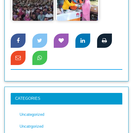
আইইউবিএটি’র ফল
বন্যায় ক্ষতিগ্রস্তদের
২০২৪ সেমিস্টারের নবীন
চিকিৎসা ও পুনর্বাসন
শিক্ষার্থীদের…
সহায়তা…
CATEGORIES
Uncategorized
Uncatrgorized