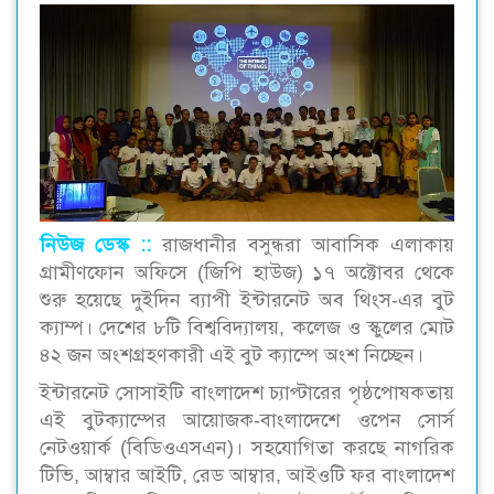
নিউজ ডেস্ক ::
রাজধানীর বসুন্ধরা আবাসিক এলাকায়
গ্রামীণফোন অফিসে (জিপি হাউজ) ১৭ অক্টোবর থেকে
শুরু হয়েছে দুইদিন ব্যাপী ইন্টারনেট অব থিংস-এর বুট
ক্যাম্প। দেশের ৮টি বিশ্ববিদ্যালয়, কলেজ ও স্কুলের মোট
৪২ জন অংশগ্রহণকারী এই বুট ক্যাম্পে অংশ নিচ্ছেন।
ইন্টারনেট সোসাইটি বাংলাদেশ চ্যাপ্টারের পৃষ্ঠপোষকতায়
এই বুটক্যাম্পের আয়োজক-বাংলাদেশে ওপেন সোর্স
নেটওয়ার্ক (বিডিওএসএন)। সহযোগিতা করছে নাগরিক
টিভি, আম্বার আইটি, রেড আম্বার, আইওটি ফর বাংলাদেশ