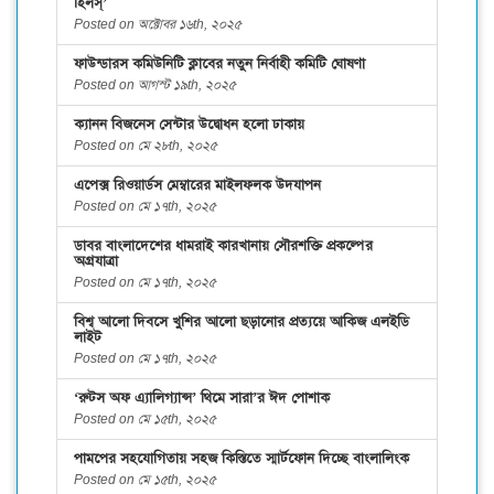
হিলস্’
Posted on অক্টোবর ১৬th, ২০২৫
ফাউন্ডারস কমিউনিটি ক্লাবের নতুন নির্বাহী কমিটি ঘোষণা
Posted on আগস্ট ১৯th, ২০২৫
ক্যানন বিজনেস সেন্টার উদ্বোধন হলো ঢাকায়
Posted on মে ২৮th, ২০২৫
এপেক্স রিওয়ার্ডস মেম্বারের মাইলফলক উদযাপন
Posted on মে ১৭th, ২০২৫
ডাবর বাংলাদেশের ধামরাই কারখানায় সৌরশক্তি প্রকল্পের
অগ্রযাত্রা
Posted on মে ১৭th, ২০২৫
বিশ্ব আলো দিবসে খুশির আলো ছড়ানোর প্রত্যয়ে আকিজ এলইডি
লাইট
Posted on মে ১৭th, ২০২৫
‘রুটস অফ এ্যালিগ্যান্স’ থিমে সারা’র ঈদ পোশাক
Posted on মে ১৫th, ২০২৫
পামপের সহযোগিতায় সহজ কিস্তিতে স্মার্টফোন দিচ্ছে বাংলালিংক
Posted on মে ১৫th, ২০২৫