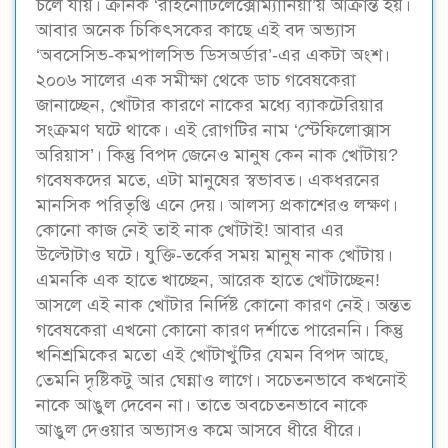
চলে যায়। ক্রনিক ‘রাইনোটিলেক্সোম্যানিয়া’য় আক্রান্ত হয়।
আবার অনেক চিকিৎসকের কাছে এই বদ অভ্যাস
‘অবসেসিভ-কমপালসিভ ডিসঅর্ডার’-এর একটা অংশ।
২০০৬ সালের এক সমীক্ষা থেকে ডাচ গবেষকেরা
জানাচ্ছেন, খোঁটার কারণে নাকের মধ্যে ব্যাকটেরিয়ার
সংক্রমণ ঘটে থাকে। এই রোগটির নাম ‘স্টেফিলোক্সাস
অরিয়াস’। কিন্তু বিপদ জেনেও মানুষ কেন নাক খোঁটায়?
গবেষকদের মতে, এটা মানুষের স্বভাবত। একধরনের
মানসিক পরিতৃপ্তি এনে দেয়। আলস্য প্রকাশেরও লক্ষণ।
কোনো কাজ নেই তাই নাক খোঁটাই! আবার এর
উল্টোটাও ঘটে। যুক্তি-তর্কের সময় মানুষ নাক খোঁটায়।
এমনকি এক হাতে খাচ্ছেন, আরেক হাতে খোঁটাচ্ছেন!
আসলে এই নাক খোঁটার নির্দিষ্ট কোনো কারণ নেই। অন্তত
গবেষকেরা এখনো কোনো কারণ দর্শাতে পারেননি। কিন্তু
খনিশ্রমিকের মতো এই খোঁটাখুঁটির যেমন বিপদ আছে,
তেমনি দৃষ্টিকটু আর ঘেন্নাও লাগে। সচেতনভাবে কখনোই
নাকে আঙুল দেবেন না। তাতে অবচেতনভাবে নাকে
আঙুল দেওয়ার অভ্যাসও কমে আসবে ধীরে ধীরে।