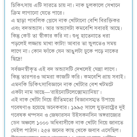
চিকিৎসায় এটি সারতে চায় না। নাক চুলকালে সেখানে
ক্রিম লাগানো যেতে পারে।
এ ছাড়া পাবলিক প্লেসে নাক খোঁটানো বেশি বিরক্তিকর
এবং বদঅভ্যাস। আর অভ্যাসটা কমবেশি সবারই আছে।
কিন্তু কেউ তা স্বীকার করি না। শুধু হাতেনাতে ধরা
পড়লেই লজ্জায় মাথা কাটা! আবার তা ভুলতেও সময়
লাগে না। কোন ফাঁকে যেন আঙুলটা ঢুকে পড়ে নাকের
ছিদ্রে!
সর্বজনস্বীকৃত এই বদ অভ্যাসটি দেখলেই ঘেন্না লাগে।
কিন্তু তারপরও আমরা কাজটি করি। কমবেশি প্রায় সবাই।
এমনকি চিকিৎসাবিজ্ঞানে নাক খোঁটার বেশ খটমটে
একটা নাম আছে—‘রাইনোটিলেক্সোম্যানিয়া’।
এই নাক খোঁটা নিয়ে রীতিমতো বিজ্ঞানসম্মত উপায়ে
গবেষণাও হয়েছে অনেকবার। ১৯৯৫ সালে যুক্তরাষ্ট্রের দুই
গবেষক থম্পসন ও জেফারসন উইসকনসিন অঙ্গরাজ্যের
ডেন অঞ্চলে ১০০০ অধিবাসীকে নাক খোঁটা নিয়ে জানতে
মেইল পাঠান। ২৫৪ জনের কাছ থেকে জবাব এসেছিল।