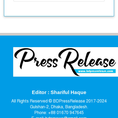
Editor : Shariful Haque
All Rights Reserved © BDPressRelease 2017-2024
Gulshan-2, Dhaka, Bangladesh.
Phone: +88 01670 947645