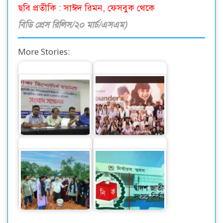
ছবি প্রতীকি : সাঈদ রিমন, ফেসবুক থেকে
বিডি প্রেস রিলিস/২০ মার্চ/এসএম)
More Stories:
ফিজিওথেরাপি
বাটা গ্রুপ-এর প্রতিষ্ঠা
চিকিৎসকদের বিরুদ্ধে
দিবস উদযাপন:
আপত্তিকর বক্তব্যের…
বিশ্বজুড়ে…
বন্যায় ক্ষতিগ্রস্থ কৃষকদের
ফাঁকা মাঠে গোলের
জন্য ধান থেকে চারা
সুযোগ নেই, প্রার্থিতা
তৈরি…
ফিরবে আপিলে