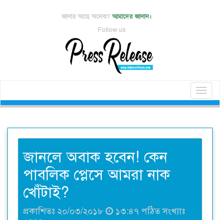
জানার আছে অনেক?
আমাদের জানান।
Follow us
Toggl
naviga
জানলে অবাক হবেন! কেন
পাবলিক প্লেসে আমরা নাক
খোঁটাই?
প্রকাশিতঃ ২০/০৩/২০১৮
১৩:৪৭ পঠিত সংখ্যাঃ