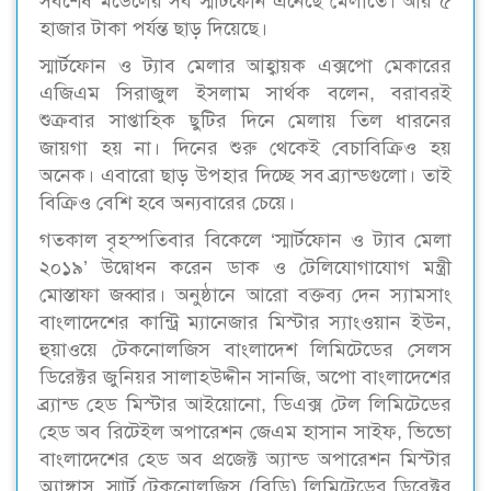
সর্বশেষ মডেলের সব স্মার্টফোন এনেছে মেলাতে। আর ৫
হাজার টাকা পর্যন্ত ছাড় দিয়েছে।
স্মার্টফোন ও ট্যাব মেলার আহ্বায়ক এক্সপো মেকারের
এজিএম সিরাজুল ইসলাম সার্থক বলেন, বরাবরই
শুক্রবার সাপ্তাহিক ছুটির দিনে মেলায় তিল ধারনের
জায়গা হয় না। দিনের শুরু থেকেই বেচাবিক্রিও হয়
অনেক। এবারো ছাড় উপহার দিচ্ছে সব ব্র্যান্ডগুলো। তাই
বিক্রিও বেশি হবে অন্যবারের চেয়ে।
গতকাল বৃহস্পতিবার বিকেলে ‘স্মার্টফোন ও ট্যাব মেলা
২০১৯’ উদ্বোধন করেন ডাক ও টেলিযোগাযোগ মন্ত্রী
মোস্তাফা জব্বার। অনুষ্ঠানে আরো বক্তব্য দেন স্যামসাং
বাংলাদেশের কান্ট্রি ম্যানেজার মিস্টার স্যাংওয়ান ইউন,
হুয়াওয়ে টেকনোলজিস বাংলাদেশ লিমিটেডের সেলস
ডিরেক্টর জুনিয়র সালাহউদ্দীন সানজি, অপো বাংলাদেশের
ব্র্যান্ড হেড মিস্টার আইয়োনো, ডিএক্স টেল লিমিটেডের
হেড অব রিটেইল অপারেশন জেএম হাসান সাইফ, ভিভো
বাংলাদেশের হেড অব প্রজেক্ট অ্যান্ড অপারেশন মিস্টার
অ্যাঙ্গাস, স্মার্ট টেকনোলজিস (বিডি) লিমিটেডের ডিরেক্টর