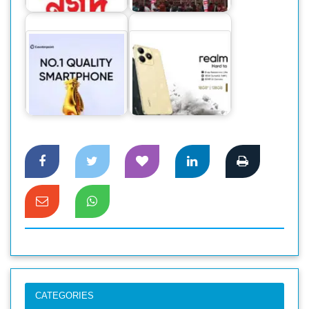
চক্রান্ত হচ্ছে
মেলায় প্রাণ
কোয়ালিটির ক্ষেত্রে
বাংলাদেশে নাম্বার ১
‘হার্ড টু ব্রেক’ স্থায়িত্ব নিয়ে
স্মার্টফোন…
স্মার্টফোনের…
CATEGORIES