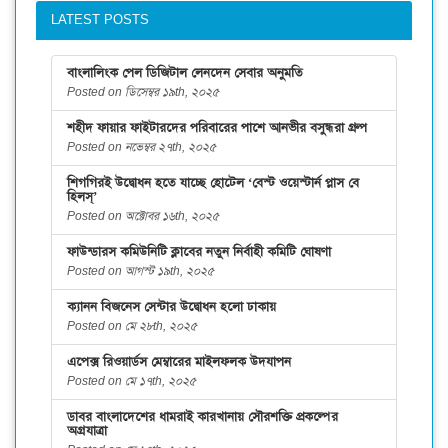
LATEST POSTS
বাংলালিংক পেল ডিজিটাল লেনদেন সেবার অনুমতি
Posted on ডিসেম্বর ১৯th, ২০২৫
শহীদ ফায়ার ফাইটারদের পরিবারের পাশে আনভীর বসুন্ধরা গ্রুপ
Posted on নভেম্বর ২৭th, ২০২৫
শিগগিরই উদ্বোধন হতে যাচ্ছে হোটেল ‘বেস্ট ওয়েস্টার্ন প্লাস বে
হিলস্’
Posted on অক্টোবর ১৬th, ২০২৫
ফাউন্ডারস কমিউনিটি ক্লাবের নতুন নির্বাহী কমিটি ঘোষণা
Posted on আগস্ট ১৯th, ২০২৫
ক্যানন বিজনেস সেন্টার উদ্বোধন হলো ঢাকায়
Posted on মে ২৮th, ২০২৫
এপেক্স রিওয়ার্ডস মেম্বারের মাইলফলক উদযাপন
Posted on মে ১৭th, ২০২৫
ডাবর বাংলাদেশের ধামরাই কারখানায় সৌরশক্তি প্রকল্পের
অগ্রযাত্রা