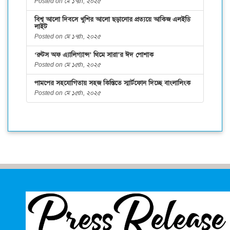
Posted on মে ১৭th, ২০২৫
বিশ্ব আলো দিবসে খুশির আলো ছড়ানোর প্রত্যয়ে আকিজ এলইডি
লাইট
Posted on মে ১৭th, ২০২৫
‘রুটস অফ এ্যালিগ্যান্স’ থিমে সারা’র ঈদ পোশাক
Posted on মে ১৫th, ২০২৫
পামপের সহযোগিতায় সহজ কিস্তিতে স্মার্টফোন দিচ্ছে বাংলালিংক
Posted on মে ১৫th, ২০২৫