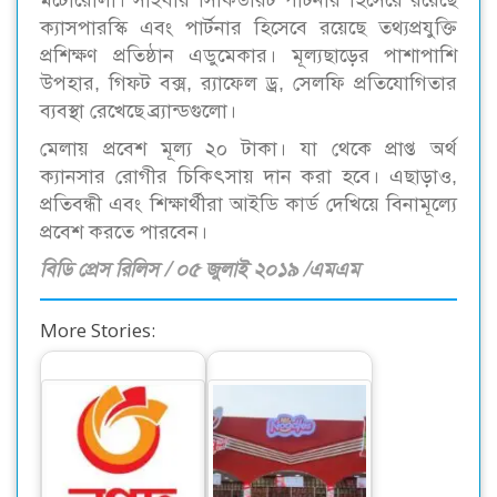
মটোরোলা। সাইবার সিকিউরিট পার্টনার হিসেরে রয়েছে
ক্যাসপারস্কি এবং পার্টনার হিসেবে রয়েছে তথ্যপ্রযুক্তি
প্রশিক্ষণ প্রতিষ্ঠান এডুমেকার। মূল্যছাড়ের পাশাপাশি
উপহার, গিফট বক্স, র‌্যাফেল ড্র, সেলফি প্রতিযোগিতার
ব্যবস্থা রেখেছে ব্র্যান্ডগুলো।
মেলায় প্রবেশ মূল্য ২০ টাকা। যা থেকে প্রাপ্ত অর্থ
ক্যানসার রোগীর চিকিৎসায় দান করা হবে। এছাড়াও,
প্রতিবন্ধী এবং শিক্ষার্থীরা আইডি কার্ড দেখিয়ে বিনামূল্যে
প্রবেশ করতে পারবেন।
বিডি প্রেস রিলিস / ০৫ জুলাই ২০১৯ /এমএম
More Stories:
আর্থিক খাত অস্থিতিশীল
খাদ্যপণ্যের বিশাল
করতে নগদের বিপক্ষে
সমাহার নিয়ে বাণিজ্য