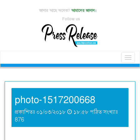
জানার আছে অনেক?
আমাদের জানান।
Follow us
Toggl
naviga
photo-1517200668
প্রকাশিতঃ ০১/০৩/২০১৮
১৮:৫৮ পঠিত সংখ্যাঃ
876