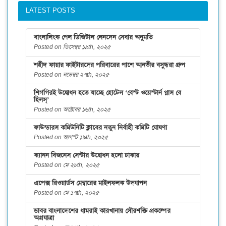
LATEST POSTS
বাংলালিংক পেল ডিজিটাল লেনদেন সেবার অনুমতি
Posted on ডিসেম্বর ১৯th, ২০২৫
শহীদ ফায়ার ফাইটারদের পরিবারের পাশে আনভীর বসুন্ধরা গ্রুপ
Posted on নভেম্বর ২৭th, ২০২৫
শিগগিরই উদ্বোধন হতে যাচ্ছে হোটেল ‘বেস্ট ওয়েস্টার্ন প্লাস বে
হিলস্’
Posted on অক্টোবর ১৬th, ২০২৫
ফাউন্ডারস কমিউনিটি ক্লাবের নতুন নির্বাহী কমিটি ঘোষণা
Posted on আগস্ট ১৯th, ২০২৫
ক্যানন বিজনেস সেন্টার উদ্বোধন হলো ঢাকায়
Posted on মে ২৮th, ২০২৫
এপেক্স রিওয়ার্ডস মেম্বারের মাইলফলক উদযাপন
Posted on মে ১৭th, ২০২৫
ডাবর বাংলাদেশের ধামরাই কারখানায় সৌরশক্তি প্রকল্পের
অগ্রযাত্রা