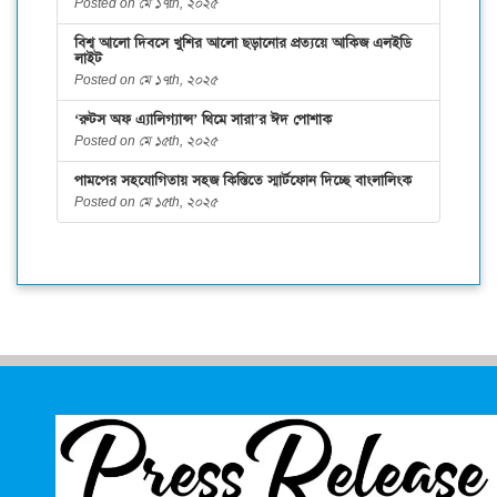
Posted on মে ১৭th, ২০২৫
বিশ্ব আলো দিবসে খুশির আলো ছড়ানোর প্রত্যয়ে আকিজ এলইডি
লাইট
Posted on মে ১৭th, ২০২৫
‘রুটস অফ এ্যালিগ্যান্স’ থিমে সারা’র ঈদ পোশাক
Posted on মে ১৫th, ২০২৫
পামপের সহযোগিতায় সহজ কিস্তিতে স্মার্টফোন দিচ্ছে বাংলালিংক
Posted on মে ১৫th, ২০২৫