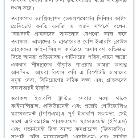
কার্যকর সেবার জন্য টানা তৃতীয়বারের মতো শীর্ষস্থানটি
দখল করে।
ওরাকলের অ্যাপ্লিক্যাশন ডেভলপমেন্টের সিনিয়র ভাইস
প্রেসিডেন্ট রনডি এনজি এ অর্জন সম্পর্কে বলেন,
“বরাবরই গ্রাহকদের সাফল্যের নেপথ্যে কাজ করে
ওরাকল। আমাদের ৬ হাজারেরও বেশি ইআরপি ক্লাউড
গ্রাহকদের ফাইনান্সিয়াল কার্যক্রমে অসাধারণ অভিজ্ঞতা
দিতে আমরা প্রতিজ্ঞাবদ্ধ। গার্টনারের পরিসংখ্যানে আরো
একবার র্শীষস্থানের স্বীকৃতি পাওয়ায় আমরা অত্যন্ত
আনন্দিত। আমরা বিশ্বাস করি এ রির্পোটটি আমাদের
সমৃদ্ধ সেবা, বিনিয়োগের সঠিক লক্ষ্য এবং গ্রাহকদের
সফলতারই স্বীকৃতি।”
ওরাকল ইআরপি ক্লাউড সেবার মধ্যে থাকে
ফাইনান্সিয়াল, প্রকিউরমেন্ট এবং প্রজেক্ট পোর্টফোলিও
ম্যানেজমেন্ট (পিপিএম)এ পূর্ণ ইআরপি সক্ষমতা, সেই
সাথে এন্টারপ্রাইজ পারফরমেন্স ম্যানেজমেন্ট (ইপিএম)
এবং গভার্নমেন্ট রিস্ক অ্যান্ড কমপ্লায়েন্স (জিআরসি)।
সাপ্লাই চেইন ম্যানেজমেন্ট (এসসিএম) এবং সার্বিক