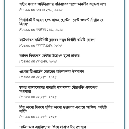
শহীদ ফায়ার ফাইটারদের পরিবারের পাশে আনভীর বসুন্ধরা গ্রুপ
Posted on নভেম্বর ২৭th, ২০২৫
শিগগিরই উদ্বোধন হতে যাচ্ছে হোটেল ‘বেস্ট ওয়েস্টার্ন প্লাস বে
হিলস্’
Posted on অক্টোবর ১৬th, ২০২৫
ফাউন্ডারস কমিউনিটি ক্লাবের নতুন নির্বাহী কমিটি ঘোষণা
Posted on আগস্ট ১৯th, ২০২৫
ক্যানন বিজনেস সেন্টার উদ্বোধন হলো ঢাকায়
Posted on মে ২৮th, ২০২৫
এপেক্স রিওয়ার্ডস মেম্বারের মাইলফলক উদযাপন
Posted on মে ১৭th, ২০২৫
ডাবর বাংলাদেশের ধামরাই কারখানায় সৌরশক্তি প্রকল্পের
অগ্রযাত্রা
Posted on মে ১৭th, ২০২৫
বিশ্ব আলো দিবসে খুশির আলো ছড়ানোর প্রত্যয়ে আকিজ এলইডি
লাইট
Posted on মে ১৭th, ২০২৫
‘রুটস অফ এ্যালিগ্যান্স’ থিমে সারা’র ঈদ পোশাক