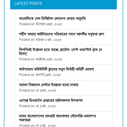
LATEST POSTS
বাংলালিংক পেল ডিজিটাল লেনদেন সেবার অনুমতি
Posted on ডিসেম্বর ১৯th, ২০২৫
শহীদ ফায়ার ফাইটারদের পরিবারের পাশে আনভীর বসুন্ধরা গ্রুপ
Posted on নভেম্বর ২৭th, ২০২৫
শিগগিরই উদ্বোধন হতে যাচ্ছে হোটেল ‘বেস্ট ওয়েস্টার্ন প্লাস বে
হিলস্’
Posted on অক্টোবর ১৬th, ২০২৫
ফাউন্ডারস কমিউনিটি ক্লাবের নতুন নির্বাহী কমিটি ঘোষণা
Posted on আগস্ট ১৯th, ২০২৫
ক্যানন বিজনেস সেন্টার উদ্বোধন হলো ঢাকায়
Posted on মে ২৮th, ২০২৫
এপেক্স রিওয়ার্ডস মেম্বারের মাইলফলক উদযাপন
Posted on মে ১৭th, ২০২৫
ডাবর বাংলাদেশের ধামরাই কারখানায় সৌরশক্তি প্রকল্পের
অগ্রযাত্রা
Posted on মে ১৭th, ২০২৫