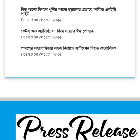
বিশ্ব আলো দিবসে খুশির আলো ছড়ানোর প্রত্যয়ে আকিজ এলইডি
লাইট
Posted on মে ১৭th, ২০২৫
‘রুটস অফ এ্যালিগ্যান্স’ থিমে সারা’র ঈদ পোশাক
Posted on মে ১৫th, ২০২৫
পামপের সহযোগিতায় সহজ কিস্তিতে স্মার্টফোন দিচ্ছে বাংলালিংক
Posted on মে ১৫th, ২০২৫