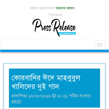
জানার আছে অনেক?
আমাদের জানান।
Follow us
Toggl
naviga
কোরবানির ঈদে মাহবুবুল
খালিদের দুই গান
প্রকাশিতঃ ১৮/০৮/২০১৯
২০:২১ পঠিত সংখ্যাঃ
6835