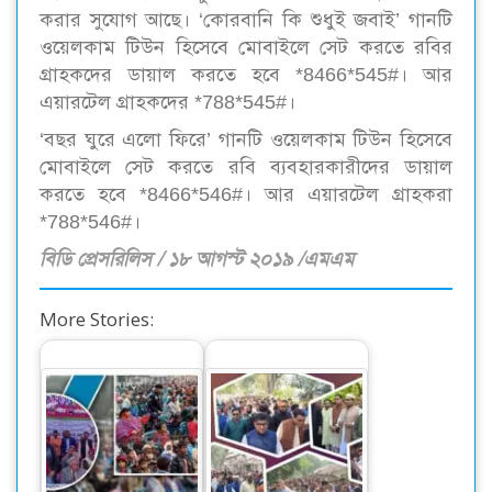
করার সুযোগ আছে। ‘কোরবানি কি শুধুই জবাই’ গানটি
ওয়েলকাম টিউন হিসেবে মোবাইলে সেট করতে রবির
গ্রাহকদের ডায়াল করতে হবে *8466*545#। আর
এয়ারটেল গ্রাহকদের *788*545#।
‘বছর ঘুরে এলো ফিরে’ গানটি ওয়েলকাম টিউন হিসেবে
মোবাইলে সেট করতে রবি ব্যবহারকারীদের ডায়াল
করতে হবে *8466*546#। আর এয়ারটেল গ্রাহকরা
*788*546#।
বিডি প্রেসরিলিস / ১৮ আগস্ট ২০১৯ /এমএম
More Stories:
ঈগল মার্কার স্বতন্ত্র প্রার্থী
দোলনের দাপুটে
স্বতন্ত্র প্রার্থী দোলনকে
প্রচারে…
ঘিরে…