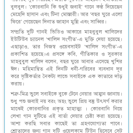
বুলবুল। ’কোরবানি কি শুধুই জবাই’ গানে কণ্ঠ দিয়েছেন
মেহেদি হাসান এবং টিনা মোস্তারী। আর ‘বছর ঘুরে এলো
ফিরে’ গেয়েছেন দিনাত জাহান মুন্নি এবং সাব্বির।
সম্প্রতি দুটি গানই ভিডিও আকারে মাহবুবুল খালিদের
ইউটিউব চ্যানেল ‘খালিদ সংগীত’-এ মুক্তি দেয়া হয়েছে।
এছাড়াও, তার নিজস্ব ওয়েবসাইট ‘খালিদ সংগীত’-এ
প্রকাশিত হয়েছে।এ প্রসঙ্গে কবি, গীতিকার ও সুরকার
মাহবুবুল খালিদ বলেন, বছর ঘুরে আবার এসেছে খুশির
ঈদ। মহিমান্বিত এই দিনটি ধনী-গরিবের ব্যবধান দূর
করে সৃষ্টিকর্তার নৈকট্য লাভে সবাইকে এক কাতারে দাঁড়
করায়।
শত্রু-মিত্র ভুলে সবাইকে বুকে টেনে নেয়ার আহ্বান জানায়।
শুধু পশু জবাই নয় বরং অহং ভুলে প্রিয় বস্তু উৎসর্গ করার
মাঝেই কোরবানির প্রকৃত মাহাত্ম্য । কোরবানি নিয়ে
লেখা গান দুটিতে এই বার্তা দেয়ার চেষ্টা করা হয়েছে।
আশা করছি সবার কাছেই তা গ্রহণযোগ্যতা পাবে।
শ্রোতাদের জন্য গান দুটি ওয়েলকাম টিউন হিসেবে সেট