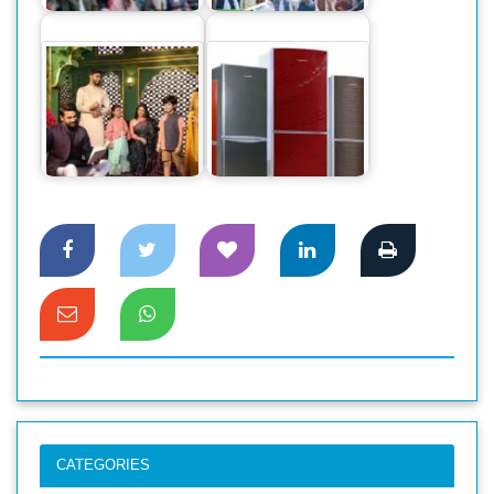
সারা’র ঈদুল আযহা
আয়োজন
দেশি ফ্রিজে স্বপ্নপূরণ
CATEGORIES